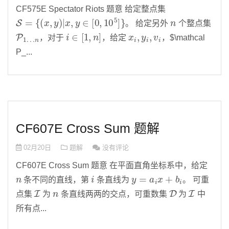
CF575E Spectator Riots 题意 给定整点集
S
=
{
(
x
,
y
)
|
x
,
y
∈
[
0
,
10
5
]
}
n
。 给定另外
个整点集
P
n
1
…
i
∈
[
1
,
n
]
x
i
,
y
i
,
v
i
，对于
，给定
，$\mathcal
P_...
CF607E Cross Sum 题解
02月20日
题解
没有评论
CF607E Cross Sum 题意 在平面直角坐标系中，给定
n
i
y
=
a
i
x
+
b
i
条不同的直线，第
条直线为
。 可重
I
n
D
I
点集
为
条直线两两的交点，可重数集
为
中
所有点...