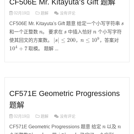
CF506E Mr. Kitayuta’s Gift 题解
02月19日
题解
没有评论
s
CF506E Mr. Kitayuta's Gift 题意 给定一个小写字符串
n
s
n
和一个正整数
。 要求在
中插入恰好
个小写字符
|
s
|
≤
200
n
≤
10
9
使其回文的方案数。
，
，答案对
10
4
+
7
取模。 题解 ...
CF571E Geometric Progressions
题解
02月19日
题解
没有评论
n
n
CF571E Geometric Progressions 题意 给定
以及
a
i
,
b
i
i
a
i
,
b
i