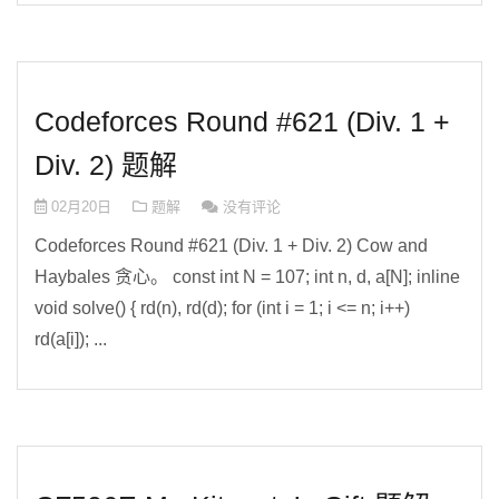
Codeforces Round #621 (Div. 1 +
Div. 2) 题解
02月20日
题解
没有评论
Codeforces Round #621 (Div. 1 + Div. 2) Cow and
Haybales 贪心。 const int N = 107; int n, d, a[N]; inline
void solve() { rd(n), rd(d); for (int i = 1; i <= n; i++)
rd(a[i]); ...