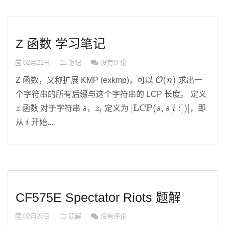
Z 函数 学习笔记
02月21日
笔记
没有评论
O
(
n
)
Z 函数，又称扩展 KMP (exkmp)，可以
求出一
个字符串的所有后缀与这个字符串的 LCP 长度。 定义
z
s
z
i
|
LCP
(
s
,
s
[
i
:
]
)
|
函数 对于字符串
，
定义为
，即
i
从
开始...
CF575E Spectator Riots 题解
02月20日
题解
没有评论