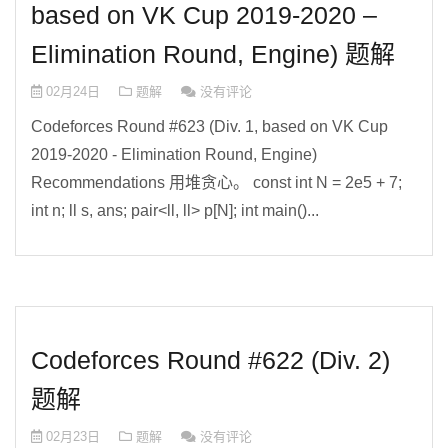
based on VK Cup 2019-2020 –
Elimination Round, Engine) 题解
02月24日
题解
没有评论
Codeforces Round #623 (Div. 1, based on VK Cup
2019-2020 - Elimination Round, Engine)
Recommendations 用堆贪心。 const int N = 2e5 + 7;
int n; ll s, ans; pair<ll, ll> p[N]; int main()...
Codeforces Round #622 (Div. 2)
题解
02月23日
题解
没有评论