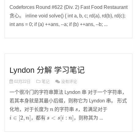
Codeforces Round #622 (Div. 2) Fast Food Restaurant
贪心。 inline void solve() { int a, b, c; rd(a), rd(b), rd(c);
int ans = 0; if (a) ++ans, --a; if (b) ++ans, --b; ...
Lyndon 分解 学习笔记
02月22日
笔记
没有评论
一个很冷门的字符串算法 Lyndon 串 对于一个字符串，
若其本身就是其最小后缀，则称它为 Lyndon 串。 形式
n
s
化地，对于长度为
的字符串
，若满足对于
i
∈
[
2
,
n
]
s
<
s
[
i
:
n
]
，都有
，则称其为 ...