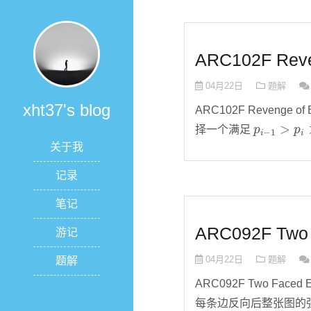
ARC102F Reve
04月22日
题解
xht37's blog
ARC102F Revenge o
p
i
−
1
>
p
i
>
择一个满足
关于我
记录
笔记
ARC092F Two
游记
04月22日
题解
题解
ARC092F Two Face
每条边反向后整张图的