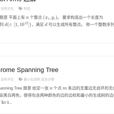
没有评论
构造
n
(
x
i
,
y
i
)
ms 题意 平面上有
个整点
。 要求构造出一个长度为
d
(
∈
[
1
,
10
12
]
)
d
序列
，满足
可以生成所有整点。 称一个整数序
rome Spanning Tree
没有评论
最小生成树
,
组合计数
n
m
Spanning Tree 题意 给定一张
个点
条边的无重边无自环的无
边染黑白两色，使得包含两种颜色的边的边权和最小的生成树的边
 \l...