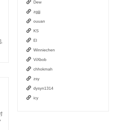
Dew
zgjjj
ouuan
KS
EI
,
Winniechen
ViXbob
chhokmah
zsy
dysyn1314
icy
时
T