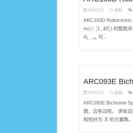
04月21日
题解
ARC103D Robot Ar
m
(
∈
[
1
,
40
]
)
的整数
d
m
1
…
可...
ARC093E Bich
04月21日
题解
ARC093E Bichrome 
图，边有边权。 求给
X
和恰好为
的方案数。 $n