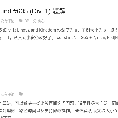
und #635 (Div. 1) 题解
没有评论
DP
,
二分
,
贪心
d
s
i
5 (Div. 1) Linova and Kingdom 设深度为
，子树大小为
，点
1
，从大到小贪心就好了。 const int N = 2e5 + 7; int n, k, d[N]
没有评论
的算法，可以解决一类离线区间询问问题，适用性极为广泛。同
松处理树上路径询问以及支持修改操作。 普通莫队 设定块大小