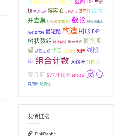
前缀和/差分
区间 DP
包
单调
容斥
博弈论
栈
基环树
单调队列
可持久化
数论
并查集
扫描线
换根 DP
曼哈顿距离
构造
树形 DP
最短路
最小生成树
树状数组
概率期
根号分治
树链剖分
线段
望
状压
欧拉回路
矩阵
生成函数
组合计数
树
计
网络流
背包
贪心
算几何
记忆化搜索
调和级数
费用流
随机化
友情链接
PinkRabbit