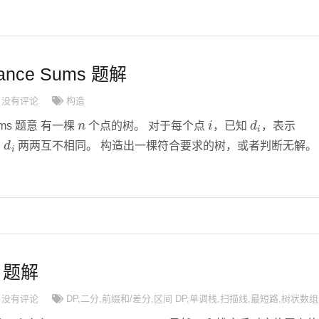
tance Sums 题解
没有评论
构造
n
i
d
i
 Sums 题意 有一棵
个点的树。 对于每个点
，已知
，表示
d
i
有
两两互不相同。 构造出一棵符合要求的树，或者判断无解。
20 题解
没有评论
DP
,
二分
,
前缀和/差分
,
区间 DP
,
单调栈
,
扫描线
,
最短路
,
树状数组
a
,
b