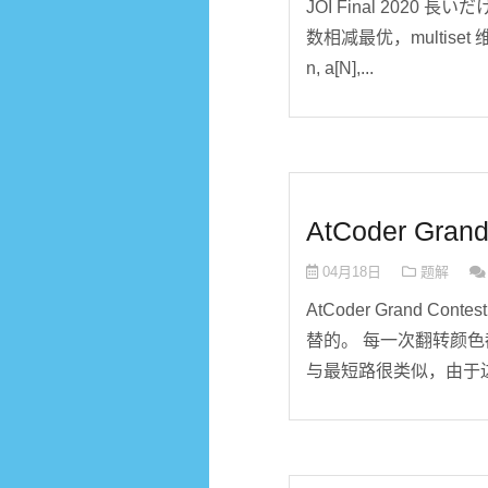
JOI Final 2020 長いだ
数相减最优，multis
n, a[N],...
AtCoder Gran
04月18日
题解
AtCoder Grand Con
替的。 每一次翻转颜
与最短路很类似，由于边权