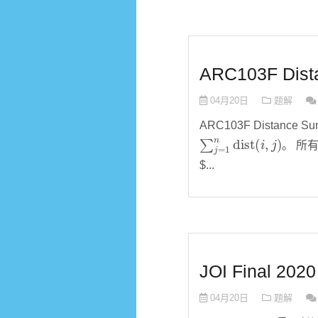
ARC103F Dis
04月20日
题解
ARC103F Distance
∑
j
=
1
n
dist
(
i
,
j
)
。 所
$...
JOI Final 20
04月20日
题解