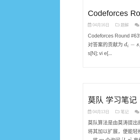
Codeforces Ro
04月16日
题解
Codeforces Round #63
d
i
−
s
i
+
对答案的贡献为
s[N]; vi e[...
莫队 学习笔记
04月13日
笔记
莫队算法是由莫涛提出
将其加以扩展，便能轻
m
[
l
,
r
]