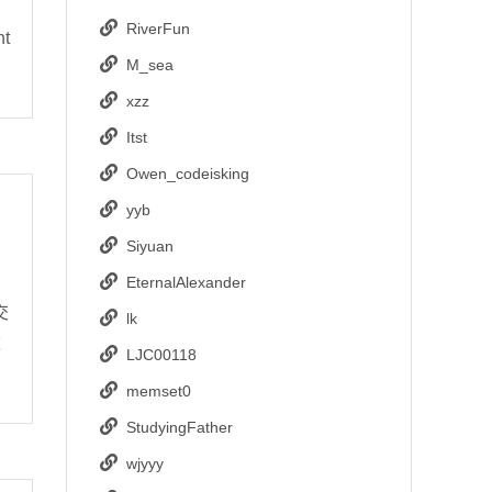
RiverFun
nt
M_sea
xzz
Itst
Owen_codeisking
yyb
Siyuan
EternalAlexander
交
lk
这
LJC00118
memset0
StudyingFather
wjyyy