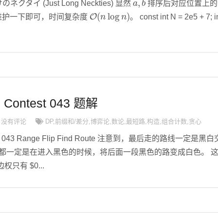
けのネクタイ (Just Long Neckties) 显然
排序后对应位置上的
O
(
n
log
n
)
et 维护一下即可，时间复杂度
。 const int N = 2e5 + 7; i
d Contest 043 题解
没有评论
DP
,
前缀和/差分
,
博弈论
,
数论
,
最短路
,
构造
,
组合计数
,
贪心
test 043 Range Flip Find Route 注意到，最后走的路线一定是黑白
色都一定是在进入黑色的时候，将后面一段黑色的路变成白色。 
只有 $0...