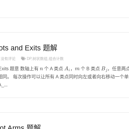
ts and Exits 题解
没有评论
DP
,
树状数组
,
组合计数
n
A
i
m
B
j
d Exits 题意 数轴上有
个 A 类点
，
个 B 类点
，任意两
同。 每次操作可以让所有 A 类点同时向左或者向右移动一个单
...
ot Arms 题解