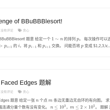
nge of BBuBBBlesort!
没有评论
贪心
1
∼
n
p
f BBuBBBlesort! 题意 给定一个
的排列
。 每次操作可以
p
i
+
1
i
p
i
−
1
p
i
+
1
p
的
，将
和
交换。 问能否将
变成 $1,2,3,\c..
 Faced Edges 题解
没有评论
贪心
n
m
d Edges 题意 给定一张
个点
条边无重边无自环的有向图。 求
n
≤
10
3
m
≤
2
×
10
5
强连通分量个数有没有变化。
，
。 题解 