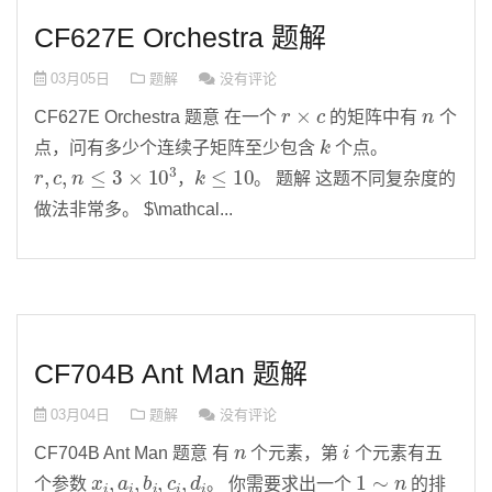
CF627E Orchestra 题解
03月05日
题解
没有评论
r
×
c
n
CF627E Orchestra 题意 在一个
的矩阵中有
个
k
点，问有多少个连续子矩阵至少包含
个点。
r
,
c
,
n
≤
3
×
10
3
k
≤
10
，
。 题解 这题不同复杂度的
做法非常多。 $\mathcal...
CF704B Ant Man 题解
03月04日
题解
没有评论
n
i
CF704B Ant Man 题意 有
个元素，第
个元素有五
x
i
,
a
i
,
b
i
,
c
i
,
d
i
1
∼
n
个参数
。 你需要求出一个
的排