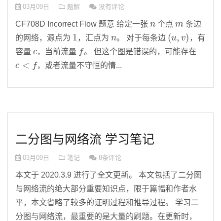
03月09日
题解
没有评论
n
m
CF708D Incorrect Flow 题意 给定一张
个点
条边
1
n
(
u
,
v
)
的网络，源点为
，汇点为
。 对于每条边
，有
c
f
容量
，当前流量
。 但这个图是错误的，可能存在
c
<
f
，或者流量不守恒的情...
二分图与网络流 学习笔记
03月09日
笔记
8条评论
本文于 2020.3.9 进行了全文更新。 本文包括了二分图
与网络流的绝大部分重要知识点，限于篇幅和作者水
平，本文省略了较多的证明过程和推导过程。 学习二
分图与网络流，最重要的是大量的刷题。在更新时，