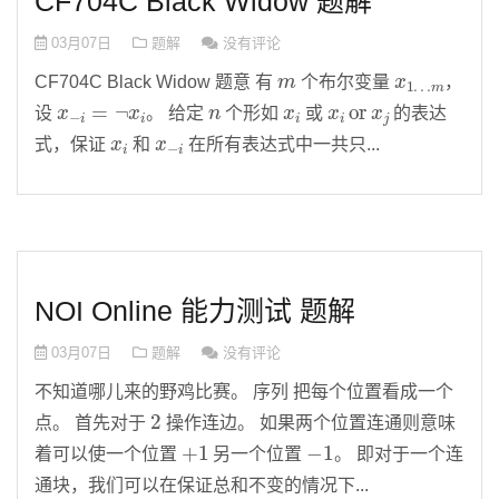
CF704C Black Widow 题解
03月07日
题解
没有评论
m
x
m
1
…
CF704C Black Widow 题意 有
个布尔变量
，
x
−
i
=
¬
x
i
n
x
i
x
i
or
x
j
设
。 给定
个形如
或
的表达
x
i
x
−
i
式，保证
和
在所有表达式中一共只...
NOI Online 能力测试 题解
03月07日
题解
没有评论
不知道哪儿来的野鸡比赛。 序列 把每个位置看成一个
2
点。 首先对于
操作连边。 如果两个位置连通则意味
+
1
−
1
着可以使一个位置
另一个位置
。 即对于一个连
通块，我们可以在保证总和不变的情况下...