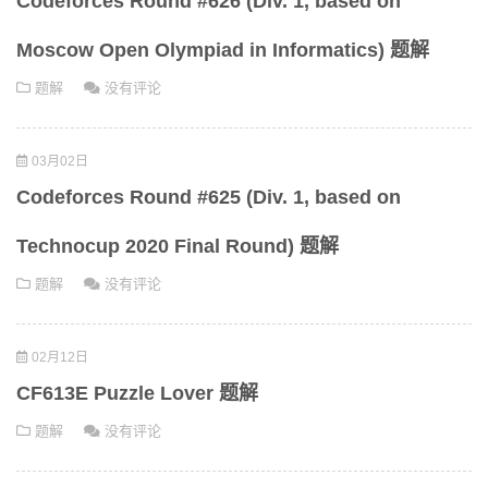
Codeforces Round #626 (Div. 1, based on
Moscow Open Olympiad in Informatics) 题解
题解
没有评论
03月02日
Codeforces Round #625 (Div. 1, based on
Technocup 2020 Final Round) 题解
题解
没有评论
02月12日
CF613E Puzzle Lover 题解
题解
没有评论