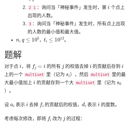
i
：询问当「神秘事件」发生时，第
个点上
2 i
出现的人数。
：询问当「神秘事件」发生时，所有点上出现
3
的人数的最小值和最大值。
n
,
q
≤
10
5
t
i
≤
10
12
，
。
题解
i
f
j
=
i
j
i
i
对于点
，将
的所有
的权值去掉
的贡献后存到
s
i
上的一个
里（记为
），然后
里的最
multiset
multiset
i
s
0
大最小值加上
的贡献存到一个大
里（记为
multiset
）。
a
i
i
f
i
d
i
i
设
表示
去掉
的贡献后的权值，
表示
的度数。
f
i
j
考虑每次修改，即将
改为
的过程：
i
f
i
a
f
i