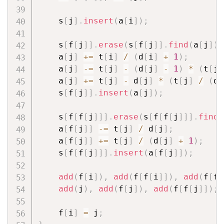
    s
[
j
]
.
insert
(
a
[
i
]
)
;
    s
[
f
[
j
]
]
.
erase
(
s
[
f
[
j
]
]
.
find
(
a
[
j
]
)
)
    a
[
j
]
+=
 t
[
i
]
/
(
d
[
i
]
+
1
)
;
    a
[
j
]
-=
 t
[
j
]
-
(
d
[
j
]
-
1
)
*
(
t
[
j
]
    a
[
j
]
+=
 t
[
j
]
-
 d
[
j
]
*
(
t
[
j
]
/
(
d
[
    s
[
f
[
j
]
]
.
insert
(
a
[
j
]
)
;
    s
[
f
[
f
[
j
]
]
]
.
erase
(
s
[
f
[
f
[
j
]
]
]
.
find
(
    a
[
f
[
j
]
]
-=
 t
[
j
]
/
 d
[
j
]
;
    a
[
f
[
j
]
]
+=
 t
[
j
]
/
(
d
[
j
]
+
1
)
;
    s
[
f
[
f
[
j
]
]
]
.
insert
(
a
[
f
[
j
]
]
)
;
add
(
f
[
i
]
)
,
add
(
f
[
f
[
i
]
]
)
,
add
(
f
[
f
[
add
(
j
)
,
add
(
f
[
j
]
)
,
add
(
f
[
f
[
j
]
]
)
;
    f
[
i
]
=
 j
;