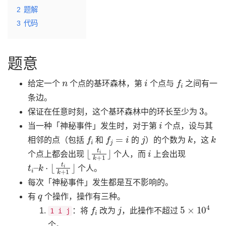
2
题解
3
代码
题意
n
i
f
i
给定一个
个点的基环森林，第
个点与
之间有一
条边。
3
保证在任意时刻，这个基环森林中的环长至少为
。
i
当一种「神秘事件」发生时，对于第
个点，设与其
f
i
f
j
=
i
j
k
k
相邻的点（包括
和
的
）的个数为
，这
⌊
t
i
k
+
1
⌋
i
个点上都会出现
个人，而
上会出现
t
i
–
k
⋅
⌊
t
i
k
+
1
⌋
个人。
每次「神秘事件」发生都是互不影响的。
q
有
个操作，操作有三种。
f
i
j
5
×
10
4
：将
改为
，此操作不超过
1 i j
个。