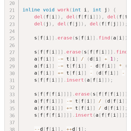
inline
void
work
(
int
 i
,
int
 j
)
{
del
(
f
[
i
]
)
,
del
(
f
[
f
[
i
]
]
)
,
del
(
f
[
f
[
del
(
j
)
,
del
(
f
[
j
]
)
,
del
(
f
[
f
[
j
]
]
)
;
    s
[
f
[
i
]
]
.
erase
(
s
[
f
[
i
]
]
.
find
(
a
[
i
]
)
)
    s
[
f
[
f
[
i
]
]
]
.
erase
(
s
[
f
[
f
[
i
]
]
]
.
find
(
    a
[
f
[
i
]
]
-=
 t
[
i
]
/
(
d
[
i
]
+
1
)
;
    a
[
f
[
i
]
]
-=
 t
[
f
[
i
]
]
-
 d
[
f
[
i
]
]
*
(
t
    a
[
f
[
i
]
]
+=
 t
[
f
[
i
]
]
-
(
d
[
f
[
i
]
]
-
1
    s
[
f
[
f
[
i
]
]
]
.
insert
(
a
[
f
[
i
]
]
)
;
    s
[
f
[
f
[
f
[
i
]
]
]
]
.
erase
(
s
[
f
[
f
[
f
[
i
]
]
]
]
    a
[
f
[
f
[
i
]
]
]
-=
 t
[
f
[
i
]
]
/
(
d
[
f
[
i
]
]
    a
[
f
[
f
[
i
]
]
]
+=
 t
[
f
[
i
]
]
/
 d
[
f
[
i
]
]
;
    s
[
f
[
f
[
f
[
i
]
]
]
]
.
insert
(
a
[
f
[
f
[
i
]
]
]
)
;
--
d
[
f
[
i
]
]
,
++
d
[
j
]
;