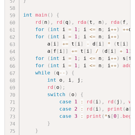
}
int
main
(
)
{
rd
(
n
)
,
rd
(
q
)
,
rda
(
t
,
 n
)
,
rda
(
f
,
 n
for
(
int
 i 
=
1
;
 i 
<=
 n
;
 i
++
)
++
d
[
for
(
int
 i 
=
1
;
 i 
<=
 n
;
 i
++
)
        a
[
i
]
+=
 t
[
i
]
-
 d
[
i
]
*
(
t
[
i
]
/
        a
[
f
[
i
]
]
+=
 t
[
i
]
/
(
d
[
i
]
+
1
)
;
for
(
int
 i 
=
1
;
 i 
<=
 n
;
 i
++
)
 s
[
f
[
for
(
int
 i 
=
1
;
 i 
<=
 n
;
 i
++
)
add
(
while
(
q
--
)
{
int
 o
,
 i
,
 j
;
rd
(
o
)
;
switch
(
o
)
{
case
1
:
rd
(
i
)
,
rd
(
j
)
,
wo
case
2
:
rd
(
i
)
,
print
(
a
[
i
case
3
:
print
(
*
s
[
0
]
.
begi
}
}