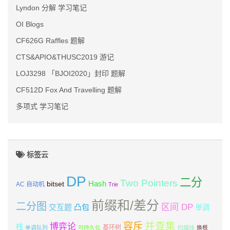
Lyndon 分解 学习笔记
OI Blogs
CF626G Raffles 题解
CTS&APIO&THUSC2019 游记
LOJ3298 「BJOI2020」封印 题解
CF512D Fox And Travelling 题解
多项式 学习笔记
标签云
DP
二分
Two Pointers
Hash
bitset
AC 自动机
Trie
前缀和/差分
二分图
区间 DP
交互题
凸包
单调
并查集
容斥
博弈论
栈
基环树
单调队列
可持久化
扫描线
换根