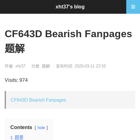
xht37's blog
CF643D Bearish Fanpages
题解
作者: xht37
分类:
题解
发布时间: 2020-03-11 23:55
Visits: 974
CF643D Bearish Fanpages
Contents
hide
1
题意