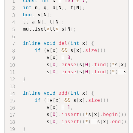
const
int
 N 
=
1e5
+
7
;
int
 n
,
 q
,
 d
[
N
]
,
 f
[
N
]
;
bool
 v
[
N
]
;
ll a
[
N
]
,
 t
[
N
]
;
multiset
<
ll
>
 s
[
N
]
;
inline
void
del
(
int
 x
)
{
if
(
v
[
x
]
&&
 s
[
x
]
.
size
(
)
)
        v
[
x
]
=
0
,
        s
[
0
]
.
erase
(
s
[
0
]
.
find
(
(
*
s
[
x
]
.
b
        s
[
0
]
.
erase
(
s
[
0
]
.
find
(
(
*
(
--
s
[
x
}
inline
void
add
(
int
 x
)
{
if
(
!
v
[
x
]
&&
 s
[
x
]
.
size
(
)
)
        v
[
x
]
=
1
,
        s
[
0
]
.
insert
(
(
*
s
[
x
]
.
begin
(
)
)
+
        s
[
0
]
.
insert
(
(
*
(
--
s
[
x
]
.
end
(
)
)
)
}