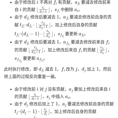
由于修改后
不再对
有贡献，
要减去修改前来
i
⌊
t
i
d
i
+
1
⌋
s
f
i
a
i
自
的贡献
，
中删除
。
d
f
i
1
a
f
i
由于
修改后要减去
，
要减去修改前自身的贡
t
d
f
i
f
–
i
⋅
⌊
t
f
i
d
f
i
+
1
⌋
献
，加上修改后自身的贡献
t
f
i
–
(
d
f
i
−
1
)
⋅
⌊
t
f
i
d
f
i
⌋
s
f
f
i
a
f
i
，
要更新
。
d
f
i
1
a
f
f
i
f
i
由于
修改后要减去
，
要减去修改前来自
⌊
t
f
i
d
f
i
+
1
⌋
f
i
⌊
t
f
i
d
f
i
⌋
的贡献
，加上修改后来自
的贡献
，
s
f
f
f
i
a
f
f
i
要更新
。
d
f
i
1
f
i
j
d
j
1
此时执行修改，即
减去
，
改为
，
加上
，然后
将上面的过程反向重复一遍。
i
j
a
j
i
由于修改前
对
没有贡献，
要加上修改后来自
⌊
t
i
d
i
+
1
⌋
s
j
a
i
的贡献
，
中插入
。
d
j
1
a
j
由于
修改后加上了
，
要减去修改前自身的贡献
t
j
–
(
d
j
−
1
)
⋅
⌊
t
j
d
j
⌋
，加上修改后自身的贡献
t
j
–
d
j
⋅
⌊
t
j
d
j
+
1
⌋
s
f
j
a
j