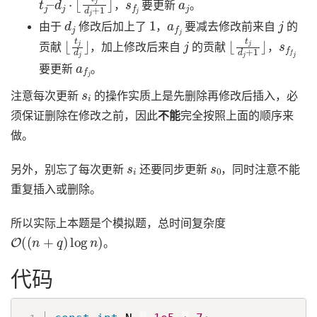
，
要更新
。
d
j
1
a
f
j
j
由于
修改后加上了
，
要减去修改前来自
的
⌊
t
j
d
j
⌋
j
⌊
t
j
d
j
+
1
⌋
s
f
f
j
贡献
，加上修改后来自
的贡献
，
a
f
j
要更新
。
s
i
注意每次更新
的操作实质上是先删除再修改后插入，必
须保证删除在修改之前，因此
不能
完全按照上面的顺序来
做。
s
i
s
0
另外，别忘了每次更新
还要同步更新
，同时注意不能
重复插入或删除。
所以实际上本题是个模拟题，总时间复杂度
O
(
(
n
+
q
)
log
n
)
。
代码