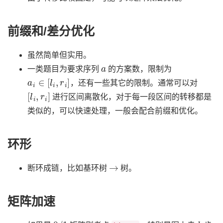
前缀和/差分优化
虽然简单但实用。
a
一类题目为要求序列
的方案数，限制为
a
i
∈
[
l
i
,
r
i
]
，还有一些其它的限制。通常可以对
[
l
i
,
r
i
]
进行区间离散化，对于每一段区间的转移都是
类似的，可以快速处理，一般会配合前缀和优化。
环形
→
断环成链，比如基环树
树。
矩阵加速
0
/
1
k