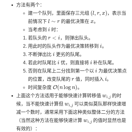
方法有两个：
(
l
,
r
,
x
)
建一个队列，里面保存三元组
，表示当
l
∼
r
x
前情况下
的最优决策在
。
i
当考虑到
时：
r
<
i
若队头的
，则弹出队头。
i
用此时的队头作为最优决策转移到
。
i
不断弹出比
更劣的队尾。
i
i
若此时队尾比
优，则直接将
补在队尾。
i
否则在队尾上二分找到第一个以
为最优决策点
r
i
的位置，改变队尾的
值，同时插入
。
O
(
n
log
n
)
时间复杂度
。
w
i
,
j
上面这个方法适用于能够快速计算转移值
的时
w
i
,
j
候，当不能快速计算但
可以类似莫队那样快速增
减一个数时，通常采用下面这种类似整体二分的方法
w
i
,
j
（当然这种方法在能够快速计算
的值时显然也是
有效的）：