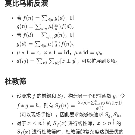
莫比乌斯反演
f
(
n
)
=
∑
d
|
n
g
(
d
)
若
，则
g
(
n
)
=
∑
d
|
n
μ
(
n
d
)
f
(
d
)
。
f
(
d
)
=
∑
d
|
n
g
(
n
)
若
，则
g
(
d
)
=
∑
d
|
n
μ
(
n
d
)
f
(
n
)
。
μ
∗
1
=
ϵ
φ
∗
1
=
id
μ
∗
id
=
φ
，
，
。
d
(
i
j
)
=
∑
x
|
i
∑
y
|
j
[
x
⊥
y
]
，可以扩展到多项。
杜教筛
f
S
f
g
设要求
的前缀和
，构造另一个积性函数
，令
f
∗
g
=
h
S
∑
f
i
(
=
n
2
)
n
=
g
S
(
h
i
)
(
S
n
f
)
(
–
⌊
n
i
⌋
)
g
(
1
)
，则有
S
g
,
S
h
（可以现场手推），因此要求能够快速求
。
x
≤
n
2
3
S
f
(
x
)
x
>
n
2
3
对于
的
进行线性筛，
的
S
f
(
x
)
进行杜教筛时，杜教筛的复杂度达到最优的