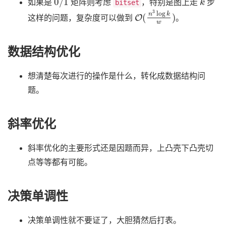
如果是
矩阵则考虑
，特别是图上走
步
bitset
O
(
n
3
log
k
w
)
这样的问题，复杂度可以做到
。
数据结构优化
想清楚每次进行的操作是什么，转化成数据结构问
题。
斜率优化
斜率优化的主要形式还是因题而异，上凸壳下凸壳切
点等等都有可能。
决策单调性
决策单调性就不要证了，大胆猜然后打表。