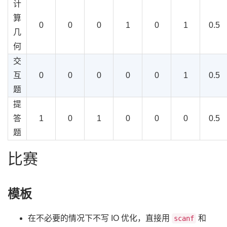
计
算
0
0
0
1
0
1
0.5
几
何
交
互
0
0
0
0
0
1
0.5
题
提
答
1
0
1
0
0
0
0.5
题
比赛
模板
在不必要的情况下不写 IO 优化，直接用
和
scanf