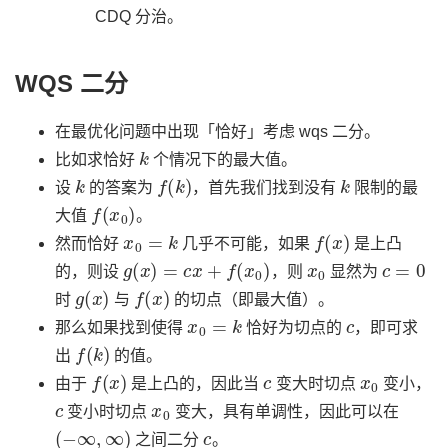
CDQ 分治。
WQS 二分
在最优化问题中出现「恰好」考虑 wqs 二分。
k
比如求恰好
个情况下的最大值。
k
f
(
k
)
k
设
的答案为
，首先我们找到没有
限制的最
f
(
x
0
)
大值
。
x
0
=
k
f
(
x
)
然而恰好
几乎不可能，如果
是上凸
g
(
x
)
=
c
x
+
f
(
x
0
)
x
0
c
=
0
的，则设
，则
显然为
g
(
x
)
f
(
x
)
时
与
的切点（即最大值）。
x
0
=
k
c
那么如果找到使得
恰好为切点的
，即可求
f
(
k
)
出
的值。
f
(
x
)
c
x
0
由于
是上凸的，因此当
变大时切点
变小，
c
x
0
变小时切点
变大，具有单调性，因此可以在
(
−
∞
,
∞
)
c
之间二分
。