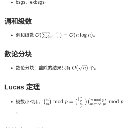
bsgs，exbsgs。
调和级数
O
(
∑
i
=
1
n
n
i
)
=
O
(
n
log
n
)
调和级数
。
数论分块
O
(
n
)
数论分块：整除的结果只有
个。
Lucas 定理
(
⌊
(
n
n
m
m
mod
p
)
⌋
mod
)
p
m
p
mod
=
(
⌊
n
p
p
)
⌋
mod
p
模数小时用，
。