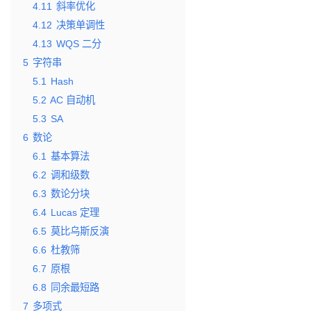
4.11
斜率优化
4.12
决策单调性
4.13
WQS 二分
5
字符串
5.1
Hash
5.2
AC 自动机
5.3
SA
6
数论
6.1
基本算法
6.2
调和级数
6.3
数论分块
6.4
Lucas 定理
6.5
莫比乌斯反演
6.6
杜教筛
6.7
原根
6.8
同余最短路
7
多项式