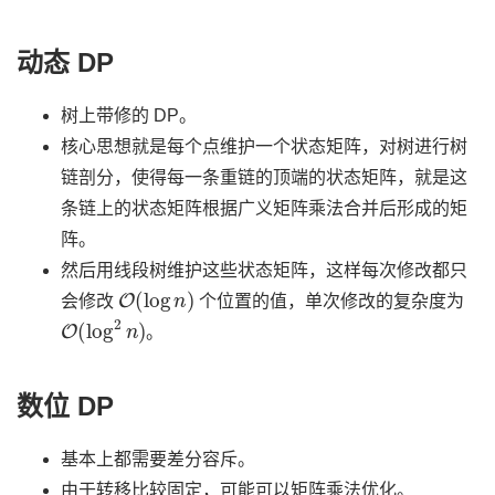
动态 DP
树上带修的 DP。
核心思想就是每个点维护一个状态矩阵，对树进行树
链剖分，使得每一条重链的顶端的状态矩阵，就是这
条链上的状态矩阵根据广义矩阵乘法合并后形成的矩
阵。
然后用线段树维护这些状态矩阵，这样每次修改都只
O
(
log
n
)
会修改
个位置的值，单次修改的复杂度为
O
(
log
2
n
)
。
数位 DP
基本上都需要差分容斥。
由于转移比较固定，可能可以矩阵乘法优化。