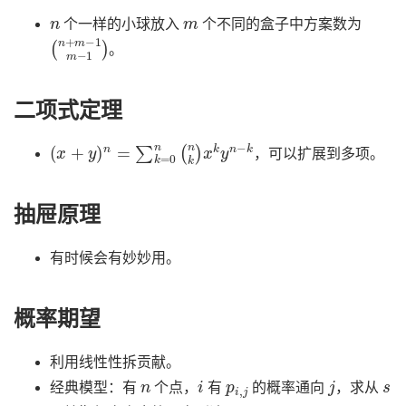
n
m
个一样的小球放入
个不同的盒子中方案数为
(
n
+
m
−
1
m
−
1
)
。
二项式定理
(
x
+
y
)
n
=
∑
k
=
0
n
(
n
k
)
x
k
y
n
−
k
，可以扩展到多项。
抽屉原理
有时候会有妙妙用。
概率期望
利用线性性拆贡献。
n
i
p
i
,
j
j
s
经典模型：有
个点，
有
的概率通向
，求从
t