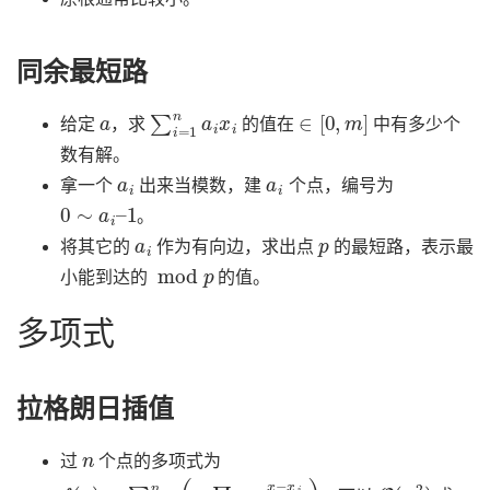
同余最短路
a
∑
i
=
1
n
a
i
x
i
∈
[
0
,
m
]
给定
，求
的值在
中有多少个
数有解。
a
i
a
i
拿一个
出来当模数，建
个点，编号为
0
∼
a
i
–
1
。
a
i
p
将其它的
作为有向边，求出点
的最短路，表示最
mod
p
小能到达的
的值。
多项式
拉格朗日插值
n
过
个点的多项式为
f
(
x
)
=
∑
i
=
1
n
(
y
i
∏
i
≠
j
x
−
x
j
x
i
−
x
j
)
O
(
n
2
)