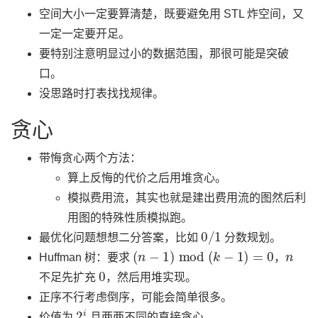
空间大小一定要算清楚，既要避免用 STL 炸空间，又
一定一定要开足。
要特别注意明显过小的数据范围，那很可能是突破
口。
没思路时打表找找规律。
贪心
带悔贪心两个方法：
算上反悔的代价之后用堆贪心。
模拟费用流，其实也就是建出费用流的图然后利
用图的特殊性质模拟跑。
0
/
1
最优化问题想想二分答案，比如
分数规划。
(
n
−
1
)
mod
(
k
−
1
)
=
0
n
Huffman 树：要求
，
0
不足先扩充
，然后用堆实现。
正序不行考虑倒序，可能会简单很多。
2
i
价值为
且两两不同的直接贪心。