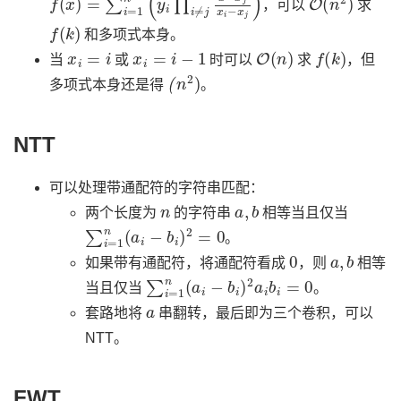
，可以
求
f
(
k
)
和多项式本身。
x
i
=
i
x
i
=
i
−
1
O
(
n
)
f
(
k
)
当
或
时可以
求
，但
(
n
2
)
多项式本身还是得
。
NTT
可以处理带通配符的字符串匹配：
n
a
,
b
两个长度为
的字符串
相等当且仅当
∑
i
=
1
n
(
a
i
−
b
i
)
2
=
0
。
0
a
,
b
如果带有通配符，将通配符看成
，则
相等
∑
i
=
1
n
(
a
i
−
b
i
)
2
a
i
b
i
=
0
当且仅当
。
a
套路地将
串翻转，最后即为三个卷积，可以
NTT。
FWT