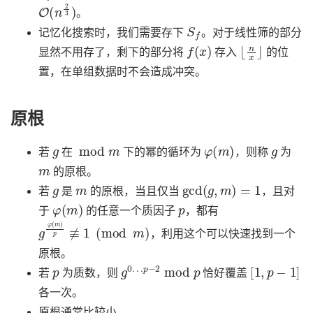
O
(
n
2
3
)
。
S
f
记忆化搜索时，我们需要存下
。对于线性筛的部分
f
(
x
)
⌊
n
x
⌋
显然不用存了，剩下的部分将
存入
的位
置，在单组数据时不会造成冲突。
原根
g
mod
m
φ
(
m
)
g
若
在
下的幂的循环为
，则称
为
m
的原根。
g
m
gcd
(
g
,
m
)
=
1
若
是
的原根，当且仅当
，且对
φ
(
m
)
p
于
的任意一个质因子
，都有
g
φ
(
m
)
p
≢
1
(
mod
m
)
，利用这个可以快速找到一个
原根。
p
g
p
0
−
…
2
mod
p
[
1
,
p
−
1
]
若
为质数，则
恰好覆盖
各一次。
原根通常比较小。