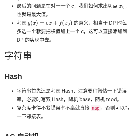
c
x
0
最后的问题是在对于一个
，我们如何求出切点
，
也就是最大值。
g
(
x
)
=
c
x
+
f
(
x
0
)
考虑
的意义，相当于 DP 时每
c
多选一个就要把权值加上一个
，这可以直接添加到
DP 的实现中去。
字符串
Hash
字符串首先还是考虑 Hash，注意要稍微估一下错误
base
mod
率，必要时写双 Hash，随机
，随机
。
复杂度卡得不紧错误率不高就直接
，否则可以写
map
一下邻接表。