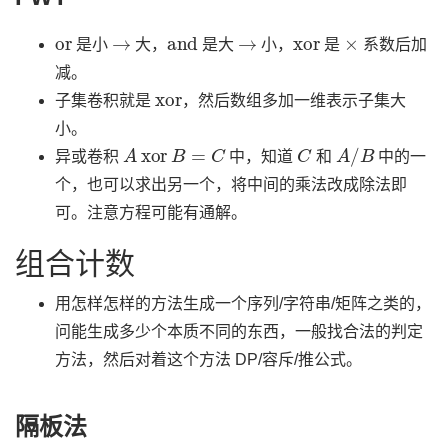
or
→
and
→
xor
×
是小
大，
是大
小，
是
系数后加
减。
xor
子集卷积就是
，然后数组多加一维表示子集大
小。
A
xor
B
=
C
C
A
/
B
异或卷积
中，知道
和
中的一
个，也可以求出另一个，将中间的乘法改成除法即
可。注意方程可能有通解。
组合计数
用怎样怎样的方法生成一个序列/字符串/矩阵之类的，
问能生成多少个本质不同的东西，一般找合法的判定
方法，然后对着这个方法 DP/容斥/推公式。
隔板法