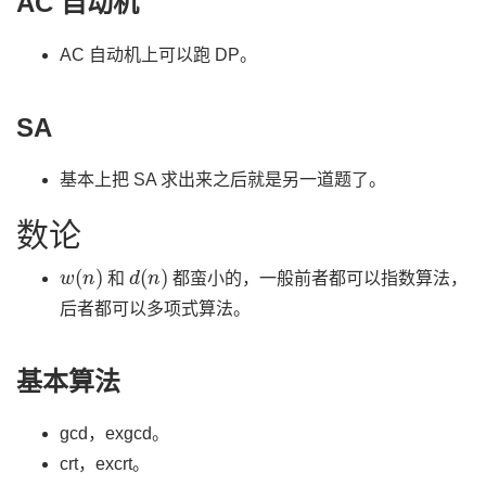
AC 自动机
AC 自动机上可以跑 DP。
SA
基本上把 SA 求出来之后就是另一道题了。
数论
w
(
n
)
d
(
n
)
和
都蛮小的，一般前者都可以指数算法，
后者都可以多项式算法。
基本算法
gcd，exgcd。
crt，excrt。