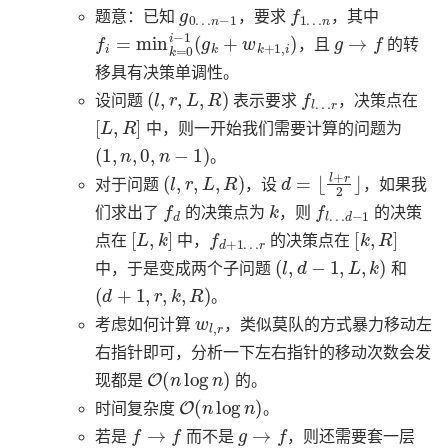
g
n
0
−
…
1
f
n
1
…
题意：已知
，要求
，其中
f
i
=
min
k
=
0
i
−
1
(
g
k
+
w
k
+
1
,
i
)
g
→
f
，且
的转
移具有决策单调性。
(
l
,
r
,
L
,
R
)
f
l
…
r
设问题
表示要求
，决策点在
[
L
,
R
]
中，则一开始我们需要计算的问题为
(
1
,
n
,
0
,
n
−
1
)
。
(
l
,
r
,
L
,
R
)
d
=
⌊
l
+
r
2
⌋
对于问题
，设
，如果我
f
d
k
f
d
l
…
−
1
们求出了
的决策点为
，则
的决策
[
L
,
k
]
f
r
d
+
1
…
[
k
,
R
]
点在
中，
的决策点在
(
l
,
d
−
1
,
L
,
k
)
中，于是变成两个子问题
和
(
d
+
1
,
r
,
k
,
R
)
。
w
l
,
r
考虑如何计算
，类似莫队的方式暴力移动左
右指针即可，分析一下左右指针的移动次数会发
O
(
n
log
n
)
现都是
的。
O
(
n
log
n
)
时间复杂度
。
f
→
f
g
→
f
若是
而不是
，则还需要套一层