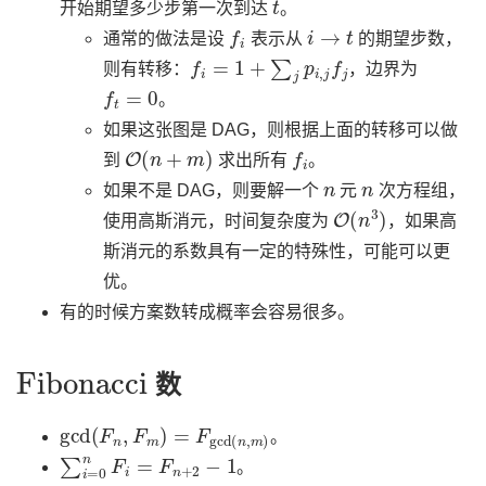
开始期望多少步第一次到达
。
f
i
i
→
t
通常的做法是设
表示从
的期望步数，
f
i
=
1
+
∑
j
p
i
,
j
f
j
则有转移：
，边界为
f
t
=
0
。
如果这张图是 DAG，则根据上面的转移可以做
O
(
n
+
m
)
f
i
到
求出所有
。
n
n
如果不是 DAG，则要解一个
元
次方程组，
O
(
n
3
)
使用高斯消元，时间复杂度为
，如果高
斯消元的系数具有一定的特殊性，可能可以更
优。
有的时候方案数转成概率会容易很多。
Fibonacci
数
gcd
(
F
n
,
F
m
)
=
F
gcd
(
n
,
m
)
。
∑
i
=
0
n
F
i
=
F
n
+
2
−
1
。
Fibonacci
m
≤
6
m