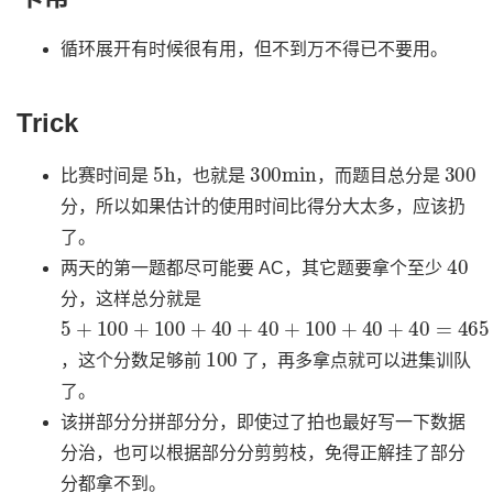
循环展开有时候很有用，但不到万不得已不要用。
Trick
5
h
300
min
300
比赛时间是
，也就是
，而题目总分是
分，所以如果估计的使用时间比得分大太多，应该扔
了。
40
两天的第一题都尽可能要 AC，其它题要拿个至少
分，这样总分就是
5
+
100
+
100
+
40
+
40
+
100
+
40
+
40
=
465
100
，这个分数足够前
了，再多拿点就可以进集训队
了。
该拼部分分拼部分分，即使过了拍也最好写一下数据
分治，也可以根据部分分剪剪枝，免得正解挂了部分
分都拿不到。