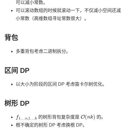
可以减小常数。
可以滚动数组的时候就滚动一下，不仅减小空间还减
小常数（高维数组寻址常数很大）。
背包
多重背包考虑二进制拆分。
区间 DP
以大小为阶段的区间 DP 考虑笛卡尔树优化。
树形 DP
f
n
1
,
…
1
…
k
O
(
n
k
)
的树形背包复杂度是
的。
根不确定的树形 DP 考虑换根 DP。