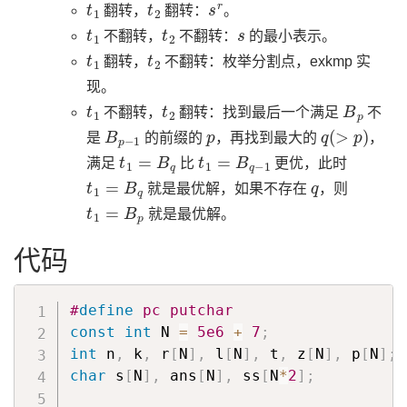
t
1
t
2
s
r
翻转，
翻转：
。
t
1
t
2
s
不翻转，
不翻转：
的最小表示。
t
1
t
2
翻转，
不翻转：枚举分割点，exkmp 实
现。
t
1
t
2
B
p
不翻转，
翻转：找到最后一个满足
不
B
p
−
1
p
q
(
>
p
)
是
的前缀的
，再找到最大的
，
t
1
=
B
q
t
1
=
B
q
−
1
满足
比
更优，此时
t
1
=
B
q
q
就是最优解，如果不存在
，则
t
1
=
B
p
就是最优解。
代码
#
define
 pc putchar
const
int
 N 
=
5e6
+
7
;
int
 n
,
 k
,
 r
[
N
]
,
 l
[
N
]
,
 t
,
 z
[
N
]
,
 p
[
N
]
;
char
 s
[
N
]
,
 ans
[
N
]
,
 ss
[
N
*
2
]
;