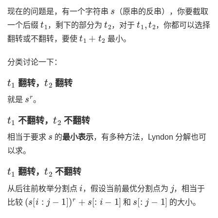
s
现在的问题是，有一个字符串
（原串的反串），你要截取
t
1
t
2
t
1
,
t
2
一个后缀
，剩下的部分为
，对于
，你都可以选择
t
1
+
t
2
翻转或不翻转，要使
最小。
分类讨论一下：
t
1
t
2
翻转，
翻转
s
r
就是
。
t
1
t
2
不翻转，
不翻转
s
相当于要求
的
最小表示
，有多种方法，Lyndon 分解也可
以求。
t
1
t
2
翻转，
不翻转
i
j
从后往前枚举分割点
，假设当前最优分割点为
，相当于
(
s
[
i
:
j
−
1
]
)
r
+
s
[
:
i
−
1
]
s
[
:
j
−
1
]
比较
和
的大小。