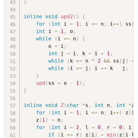
}
inline
void
upd2
(
)
{
for
(
int
 i 
=
1
;
 i 
<=
 n
;
 i
++
)
 ss
[
i
int
 i 
=
1
,
 o
;
while
(
i 
<=
 n
)
{
        o 
=
 i
;
int
 j 
=
 i
,
 k 
=
 i 
+
1
;
while
(
k 
<=
 n 
*
2
&&
 ss
[
j
]
<=
while
(
i 
<=
 j
)
 i 
+=
 k 
-
 j
;
}
upd
(
ss 
+
 o 
-
1
)
;
}
inline
void
Z
(
char
*
s
,
int
 n
,
int
*
z
)
for
(
int
 i 
=
1
;
 i 
<=
 n
;
 i
++
)
 z
[
i
]
    z
[
1
]
=
 n
;
for
(
int
 i 
=
2
,
 l 
=
0
,
 r 
=
0
;
 i 
<
if
(
i 
<=
 r
)
 z
[
i
]
=
min
(
z
[
i
-
l
+