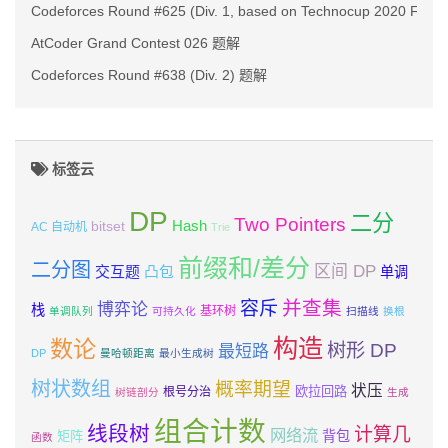
Codeforces Round #625 (Div. 1, based on Technocup 2020 Fina
AtCoder Grand Contest 026 题解
Codeforces Round #638 (Div. 2) 题解
标签云
DP
二分
Two Pointers
Hash
bitset
AC 自动机
Trie
前缀和/差分
二分图
区间 DP
交互题
凸包
单调
并查集
容斥
博弈论
栈
基环树
单调队列
可持久化
扫描线
换根
构造
数论
树形 DP
最短路
DP
曼哈顿距离
最小生成树
树状数组
概率期望
状压
欧拉回路
根号分治
树链剖分
生成
组合计数
线段树
计算几
网络流
背包
矩阵
函数