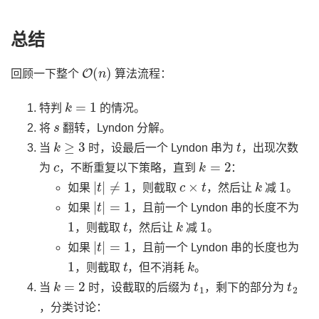
总结
O
(
n
)
回顾一下整个
算法流程：
k
=
1
特判
的情况。
s
将
翻转，Lyndon 分解。
k
≥
3
t
当
时，设最后一个 Lyndon 串为
，出现次数
c
k
=
2
为
，不断重复以下策略，直到
：
|
t
|
≠
1
c
×
t
k
1
如果
，则截取
，然后让
减
。
|
t
|
=
1
如果
，且前一个 Lyndon 串的长度不为
1
t
k
1
，则截取
，然后让
减
。
|
t
|
=
1
如果
，且前一个 Lyndon 串的长度也为
1
t
k
，则截取
，但不消耗
。
k
=
2
t
1
t
2
当
时，设截取的后缀为
，剩下的部分为
，分类讨论：