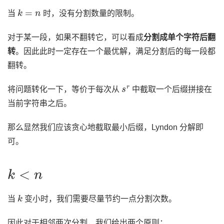
k
=
n
当
时，没有分割数量的限制。
对于某一段，如果不翻转它，可以看成
分割成单个字符后翻
转
。因此此时一定存在一个最优解，满足分割后的每一段都
翻转。
s
r
将问题转化一下，等价于每次从
中截取一个后缀拼接在
当前字符串之后。
那么显然我们应该贪心地截取最小后缀，Lyndon 分解即
可。
k
<
n
k
当
变小时，我们需要尽量节约一点分割次数。
因此对于相邻两次分割，我们给出两个原则：