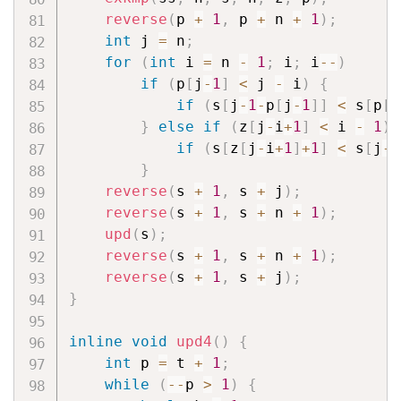
reverse
(
p 
+
1
,
 p 
+
 n 
+
1
)
;
int
 j 
=
 n
;
for
(
int
 i 
=
 n 
-
1
;
 i
;
 i
--
)
if
(
p
[
j
-
1
]
<
 j 
-
 i
)
{
if
(
s
[
j
-
1
-
p
[
j
-
1
]
]
<
 s
[
p
[
j
}
else
if
(
z
[
j
-
i
+
1
]
<
 i 
-
1
)
if
(
s
[
z
[
j
-
i
+
1
]
+
1
]
<
 s
[
j
-
i
}
reverse
(
s 
+
1
,
 s 
+
 j
)
;
reverse
(
s 
+
1
,
 s 
+
 n 
+
1
)
;
upd
(
s
)
;
reverse
(
s 
+
1
,
 s 
+
 n 
+
1
)
;
reverse
(
s 
+
1
,
 s 
+
 j
)
;
}
inline
void
upd4
(
)
{
int
 p 
=
 t 
+
1
;
while
(
--
p 
>
1
)
{