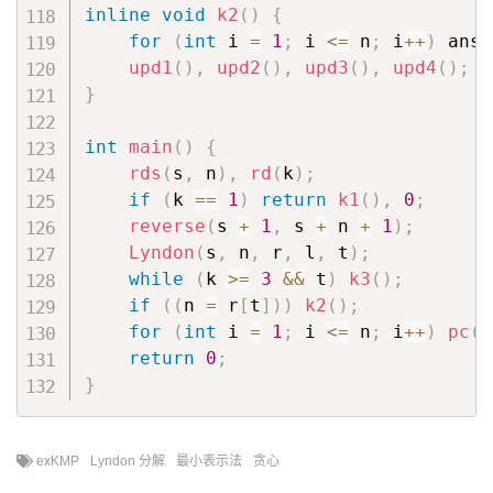
inline
void
k2
(
)
{
for
(
int
 i 
=
1
;
 i 
<=
 n
;
 i
++
)
 ans
[
upd1
(
)
,
upd2
(
)
,
upd3
(
)
,
upd4
(
)
;
}
int
main
(
)
{
rds
(
s
,
 n
)
,
rd
(
k
)
;
if
(
k 
==
1
)
return
k1
(
)
,
0
;
reverse
(
s 
+
1
,
 s 
+
 n 
+
1
)
;
Lyndon
(
s
,
 n
,
 r
,
 l
,
 t
)
;
while
(
k 
>=
3
&&
 t
)
k3
(
)
;
if
(
(
n 
=
 r
[
t
]
)
)
k2
(
)
;
for
(
int
 i 
=
1
;
 i 
<=
 n
;
 i
++
)
pc
(
a
return
0
;
}
exKMP
Lyndon 分解
最小表示法
贪心