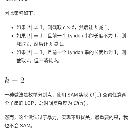
因此策略如下：
|
t
|
≠
1
c
×
t
k
1
如果
，则截取
，然后让
减
。
|
t
|
=
1
1
如果
，且前一个 Lyndon 串的长度不为
，则
t
k
1
截取
，然后让
减
。
|
t
|
=
1
1
如果
，且前一个 Lyndon 串的长度也为
，则
t
k
截取
，但不消耗
。
k
=
2
O
(
1
)
一种做法是枚举分割点，使用 SAM 实现
查询任意两
O
(
n
)
个子串的 LCP，总时间复杂度为
。
然而，这个做法过于暴力，实现不够优美，最重要的是，我
也不会 SAM。