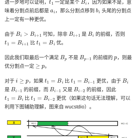
进一步地可以证明，
一定是某个
，因为如果不是，意
a
i
b
i
味着分割点前后都是
，那么分割点移到
头尾的分割点
上一定有一种更优。
B
i
>
B
i
+
1
B
i
+
1
B
i
由于
可知，除非
是
的前缀，否则
t
1
=
B
i
+
1
t
1
=
B
i
比
优。
B
p
B
p
−
1
p
因此我们取最后一个满足
不是
的前缀的
，则最
≥
p
优分割点一定
。
i
≥
p
t
1
=
B
i
t
1
=
B
i
−
1
B
i
对于
，如果
比
更优，由于
B
i
−
1
B
i
−
1
B
i
−
2
是
的前缀，而
又是
的前缀，因此
t
1
=
B
i
t
1
=
B
i
−
2
比
更优（如果这句话无法理解，可以
利用下图辅助理解，图来自 wucstdio）。