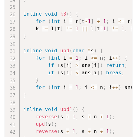
inline
void
k3
(
)
{
for
(
int
 i 
=
 r
[
t
-
1
]
+
1
;
 i 
<=
 r
[
t
    k 
-=
 l
[
t
]
!=
1
||
 l
[
t
-
1
]
!=
1
,
--
}
inline
void
upd
(
char
*
s
)
{
for
(
int
 i 
=
1
;
 i 
<=
 n
;
 i
++
)
{
if
(
s
[
i
]
>
 ans
[
i
]
)
return
;
if
(
s
[
i
]
<
 ans
[
i
]
)
break
;
}
for
(
int
 i 
=
1
;
 i 
<=
 n
;
 i
++
)
 ans
[
}
inline
void
upd1
(
)
{
reverse
(
s 
+
1
,
 s 
+
 n 
+
1
)
;
upd
(
s
)
;
reverse
(
s 
+
1
,
 s 
+
 n 
+
1
)
;