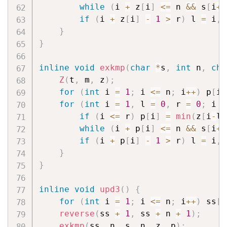
while
(
i 
+
 z
[
i
]
<=
 n 
&&
 s
[
i
+
z
if
(
i 
+
 z
[
i
]
-
1
>
 r
)
 l 
=
 i
,
 
}
}
inline
void
exkmp
(
char
*
s
,
int
 n
,
cha
Z
(
t
,
 m
,
 z
)
;
for
(
int
 i 
=
1
;
 i 
<=
 n
;
 i
++
)
 p
[
i
]
for
(
int
 i 
=
1
,
 l 
=
0
,
 r 
=
0
;
 i 
<
if
(
i 
<=
 r
)
 p
[
i
]
=
min
(
z
[
i
-
l
+
while
(
i 
+
 p
[
i
]
<=
 n 
&&
 s
[
i
+
p
if
(
i 
+
 p
[
i
]
-
1
>
 r
)
 l 
=
 i
,
 
}
}
inline
void
upd3
(
)
{
for
(
int
 i 
=
1
;
 i 
<=
 n
;
 i
++
)
 ss
[
i
reverse
(
ss 
+
1
,
 ss 
+
 n 
+
1
)
;
exkmp
(
ss
,
 n
,
 s
,
 n
,
 z
,
 p
)
;