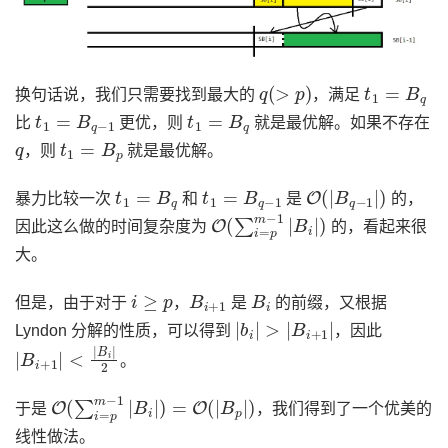
q
(
>
p
)
t
1
=
B
q
换句话说，我们只需要找到最大的
，满足
t
1
=
B
q
−
1
t
1
=
B
q
比
更优，则
就是最优解。如果不存在
q
t
1
=
B
p
，则
就是最优解。
t
1
=
B
q
t
1
=
B
q
−
1
O
(
|
B
q
−
1
|
)
暴力比较一次
和
是
的，
O
(
∑
i
=
p
m
−
1
|
B
i
|
)
因此这么做的时间复杂度为
的，看起来很
大。
i
≥
p
B
i
+
1
B
i
但是，由于对于
，
是
的前缀，又根据
|
b
i
|
>
|
B
i
+
1
|
Lyndon 分解的性质，可以得到
，因此
|
B
i
+
1
|
<
|
B
i
|
2
。
O
(
∑
i
=
p
m
−
1
|
B
i
|
)
=
O
(
|
B
p
|
)
于是
，我们得到了一个优美的
线性做法。