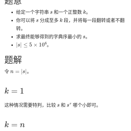
题意
s
k
给定一个字符串
和一个正整数
。
s
k
你可以将
分成至多
段，并将每一段翻转或者不翻
转。
s
求最终能够得到的字典序最小的
。
|
s
|
≤
5
×
10
6
。
题解
n
=
|
s
|
令
。
k
=
1
s
s
r
这种情况需要特判，比较
和
哪个小即可。
k
=
n