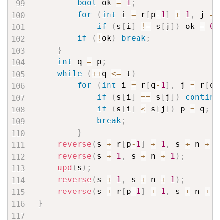
bool
 ok 
=
1
;
for
(
int
 i 
=
 r
[
p
-
1
]
+
1
,
 j 
=
 
if
(
s
[
i
]
!=
 s
[
j
]
)
 ok 
=
0
;
if
(
!
ok
)
break
;
}
int
 q 
=
 p
;
while
(
++
q 
<=
 t
)
for
(
int
 i 
=
 r
[
q
-
1
]
,
 j 
=
 r
[
q
-
if
(
s
[
i
]
==
 s
[
j
]
)
continu
if
(
s
[
i
]
<
 s
[
j
]
)
 p 
=
 q
;
break
;
}
reverse
(
s 
+
 r
[
p
-
1
]
+
1
,
 s 
+
 n 
+
1
reverse
(
s 
+
1
,
 s 
+
 n 
+
1
)
;
upd
(
s
)
;
reverse
(
s 
+
1
,
 s 
+
 n 
+
1
)
;
reverse
(
s 
+
 r
[
p
-
1
]
+
1
,
 s 
+
 n 
+
1
}