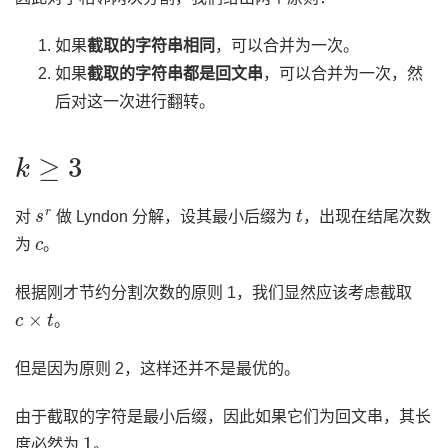
如果
截取的字符串相同
，可以合并为一次。
如果
截取的字符串都是回文串
，可以合并为一次，然
后对这一次进行翻转。
k
≥
3
s
r
t
对
做 Lyndon 分解，设其最小后缀为
，出现在结尾次数
c
为
。
根据刚才节约分割次数的原则 1，我们显然应该考虑截取
c
×
t
。
但是因为原则 2，这样还并不是最优的。
由于截取的字符是最小后缀，因此如果它们为回文串，其长
1
度必然为
。