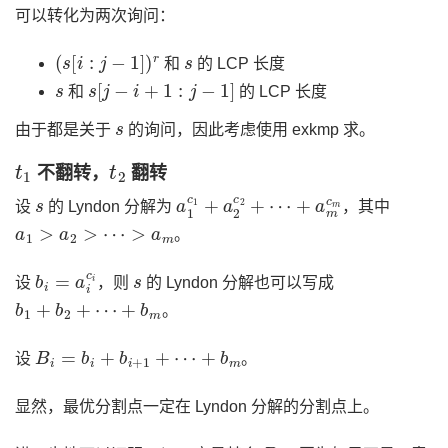
可以转化为两次询问：
(
s
[
i
:
j
−
1
]
)
r
s
和
的 LCP 长度
s
s
[
j
−
i
+
1
:
j
−
1
]
和
的 LCP 长度
s
由于都是关于
的询问，因此考虑使用 exkmp 求。
t
1
t
2
不翻转，
翻转
s
a
+
1
a
c
m
1
c
+
m
a
2
c
2
+
⋯
设
的 Lyndon 分解为
，其中
a
1
>
a
2
>
⋯
>
a
m
。
b
i
=
a
i
c
i
s
设
，则
的 Lyndon 分解也可以写成
b
1
+
b
2
+
⋯
+
b
m
。
B
i
=
b
i
+
b
i
+
1
+
⋯
+
b
m
设
。
显然，最优分割点一定在 Lyndon 分解的分割点上。
t
1
B
i