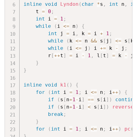
inline
void
Lyndon
(
char
*
s
,
int
 n
,
in
    t 
=
0
;
int
 i 
=
1
;
while
(
i 
<=
 n
)
{
int
 j 
=
 i
,
 k 
=
 i 
+
1
;
while
(
k 
<=
 n 
&&
 s
[
j
]
<=
 s
[
k
]
while
(
i 
<=
 j
)
 i 
+=
 k 
-
 j
;
        r
[
++
t
]
=
 i 
-
1
,
 l
[
t
]
=
 k 
-
 j
;
}
}
inline
void
k1
(
)
{
for
(
int
 i 
=
1
;
 i 
<=
 n
;
 i
++
)
{
if
(
s
[
n
+
1
-
i
]
==
 s
[
i
]
)
continu
if
(
s
[
n
+
1
-
i
]
<
 s
[
i
]
)
reverse
(
break
;
}
for
(
int
 i 
=
1
;
 i 
<=
 n
;
 i
++
)
pc
(
s
}