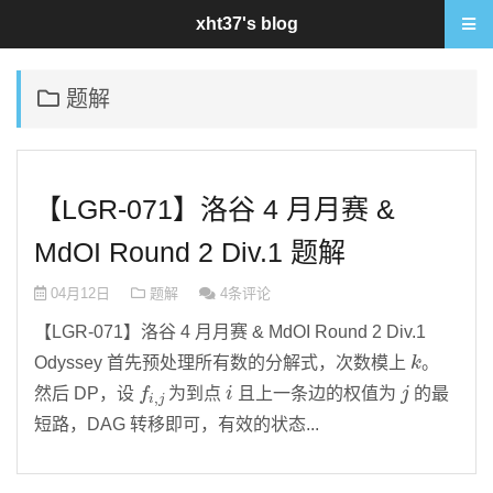
xht37's blog
题解
【LGR-071】洛谷 4 月月赛 &
MdOI Round 2 Div.1 题解
04月12日
题解
4条评论
【LGR-071】洛谷 4 月月赛 & MdOI Round 2 Div.1
k
Odyssey 首先预处理所有数的分解式，次数模上
。
f
i
,
j
i
j
然后 DP，设
为到点
且上一条边的权值为
的最
短路，DAG 转移即可，有效的状态...