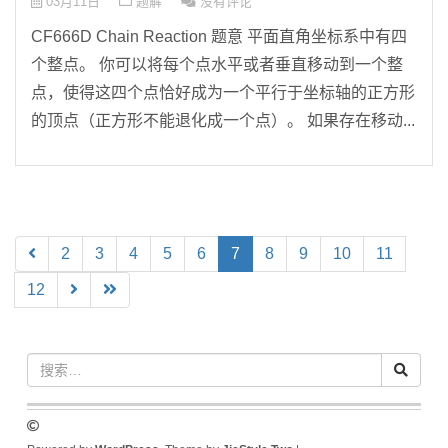
03月11日
题解
没有评论
CF666D Chain Reaction 题意 平面直角坐标系中有四
个整点。 你可以将每个点水平或者垂直移动到一个整
点，使得这四个点恰好成为一个平行于坐标轴的正方形
的顶点（正方形不能退化成一个点）。 如果存在移动...
(current)
2
3
4
5
6
7
8
9
10
11
12