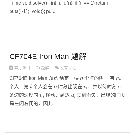
inline void solve() { int n; rd(n); if (n == 1) return
puts("-1"), void(); pu...
CF704E Iron Man 题解
03月16日
题解
没有评论
n
m
CF704E Iron Man 题意 给定一棵
个点的树。 有
i
t
i
v
i
c
i
个人，第
个人会在
时刻出现在
，并以每时刻
u
i
u
i
条边的速度向
移动，到达
立刻消失。出现的时段
是左闭右闭的，因此...