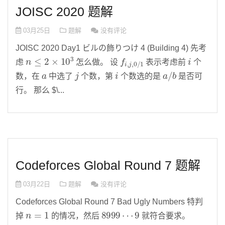
JOISC 2020 题解
03月25日
题解
没有评论
JOISC 2020 Day1 ビルの飾りつけ 4 (Building 4) 先考
n
≤
2
×
10
3
f
i
,
j
,
0
/
1
i
虑
怎么做。 设
表示考虑前
个
a
j
i
a
/
b
数，在
中选了
个数，第
个数选的是
是否可
行。 那么 $\...
Codeforces Global Round 7 题解
03月22日
题解
没有评论
Codeforces Global Round 7 Bad Ugly Numbers 特判
n
=
1
8999
⋯
9
掉
的情况，然后
就符合要求。