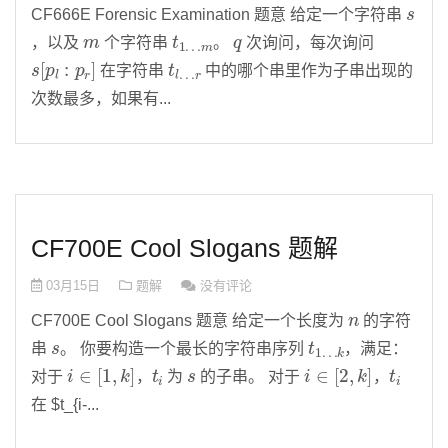
s
CF666E Forensic Examination 题意 给定一个字符串
m
t
m
1
…
q
，以及
个字符串
。
次询问，每次询问
s
[
p
l
:
p
r
]
t
r
l
…
在字符串
中的哪个串里作为子串出现的
次数最多，如果有...
CF700E Cool Slogans 题解
03月15日
题解
没有评论
n
CF700E Cool Slogans 题意 给定一个长度为
的字符
s
t
k
1
…
串
。 你要构造一个最长的字符串序列
，满足：
i
∈
[
1
,
k
]
t
i
s
i
∈
[
2
,
k
]
t
i
对于
，
为
的子串。 对于
，
在 $t_{i-...