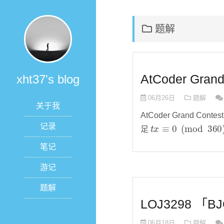
题解
AtCoder Gran
xht37's blog
06月26日
题解
关于我
AtCoder Grand Cont
t
x
≡
0
(
mod
360
)
记录
足
笔记
游记
题解
LOJ3298 「B
06月18日
题解