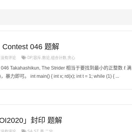
d Contest 046 题解
没有评论
DP
,
容斥
,
数论
,
组合计数
,
贪心
t
est 046 Takahashikun, The Strider 相当于要找到最小的正整数
满
，暴力即可。 int main() { int x; rd(x); int t = 1; while (1) { ...
JOI2020」封印 题解
没有评论
SA
,
ST 表
,
二分