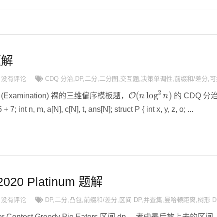
题解
没有评论
CDQ 分治
,
DP
,
二分
,
二分图
,
交互题
,
决策单调性
,
前缀和/差分
,
可
O
(
n
log
2
n
)
試験 (Examination) 裸的三维偏序模板题，
的 CDQ 分
 int n, m, a[N], c[N], t, ans[N]; struct P { int x, y, z, o; ...
2020 Platinum 题解
没有评论
DP
,
二分
,
凸包
,
前缀和/差分
,
区间 DP
,
并查集
,
曼哈顿距离
,
树形 D
er Contest Greedy Pie Eaters 区间 dp。 考虑最后放上去的区间