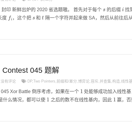
s
i
020」封印 新鲜出炉的 2020 省选题嗷。 首先对于每个
的后缀
找
f
i
s
t
长度
，这个把
和
隔一个字符并起来做 SA，然后从前往后
d Contest 045 题解
没有评论
DP
,
Two Pointers
,
前缀和/差分
,
博弈论
,
容斥
,
并查集
,
构造
,
线性
1
test 045 Xor Battle 倒序考虑，如果在一个
处能够成功加入线性基
1
1
是什么情况，都可以使
之后的数不在线性基内，因此
赢，否