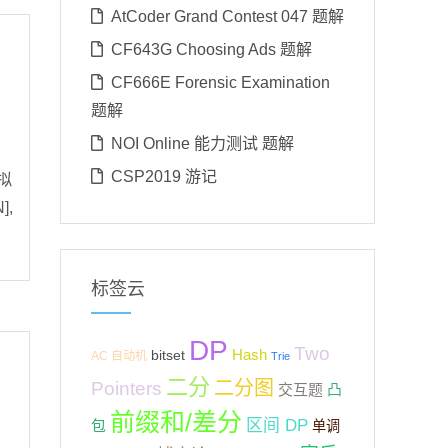
AtCoder Grand Contest 047 题解
CF643G Choosing Ads 题解
CF666E Forensic Examination
题解
NOI Online 能力测试 题解
CSP2019 游记
模拟
],
标签云
DP
Two
Hash
bitset
AC 自动机
Trie
二分
二分图
Pointers
交互题
凸
前缀和/差分
区间 DP
包
单调