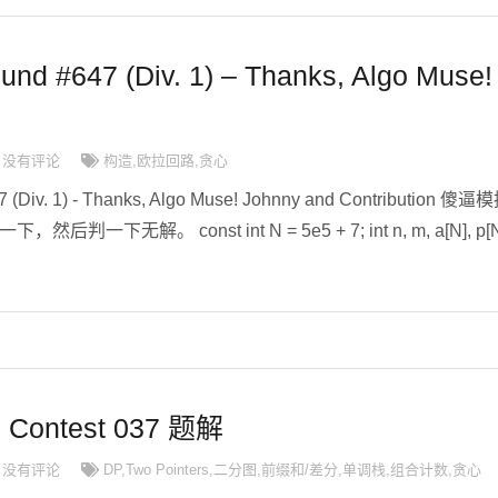
und #647 (Div. 1) – Thanks, Algo Muse!
没有评论
构造
,
欧拉回路
,
贪心
 (Div. 1) - Thanks, Algo Muse! Johnny and Contribution 傻逼
下，然后判一下无解。 const int N = 5e5 + 7; int n, m, a[N], p[N
d Contest 037 题解
没有评论
DP
,
Two Pointers
,
二分图
,
前缀和/差分
,
单调栈
,
组合计数
,
贪心
2