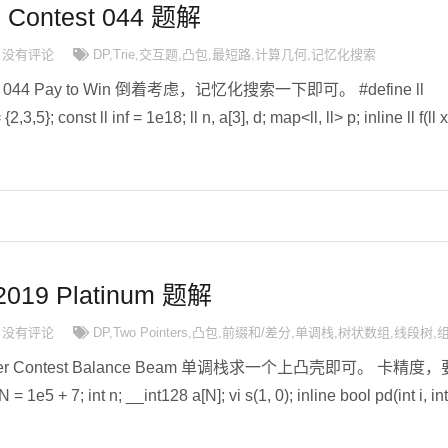
d Contest 044 题解
没有评论
DP
,
Trie
,
交互题
,
凸包
,
最短路
,
计算几何
,
记忆化搜索
test 044 Pay to Win 倒着考虑，记忆化搜索一下即可。 #define ll
2,3,5}; const ll inf = 1e18; ll n, a[3], d; map<ll, ll> p; inline ll f(ll x
2019 Platinum 题解
没有评论
DP
,
Two Pointers
,
凸包
,
前缀和/差分
,
单调栈
,
树状数组
,
线段树
,
mber Contest Balance Beam 单调栈求一个上凸壳即可。 卡精度，
 1e5 + 7; int n; __int128 a[N]; vi s(1, 0); inline bool pd(int i, int 