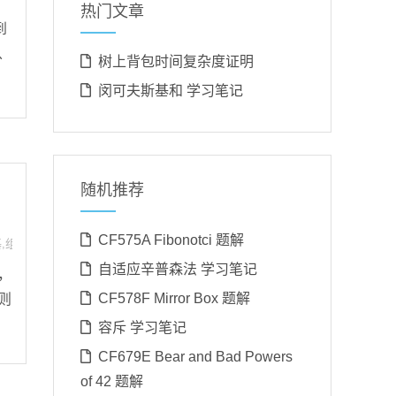
热门文章
到
从
树上背包时间复杂度证明
闵可夫斯基和 学习笔记
随机推荐
CF575A Fibonotci 题解
基
,
组合计数
,
贪心
自适应辛普森法 学习笔记
，
CF578F Mirror Box 题解
则
容斥 学习笔记
CF679E Bear and Bad Powers
of 42 题解