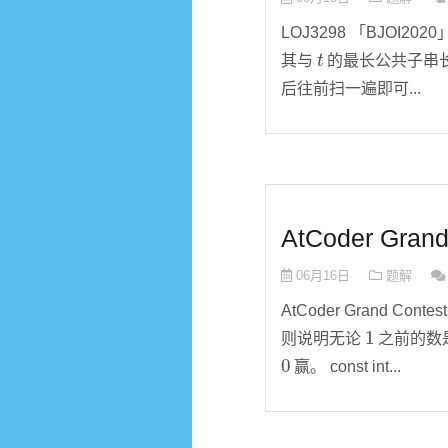
LOJ3298 「BJOI2
t
其与
的最长公共子串
后往前扫一遍即可...
AtCoder Gran
06月16日
题解
AtCoder Grand Con
1
则说明无论
之前的数
0
赢。 const int...