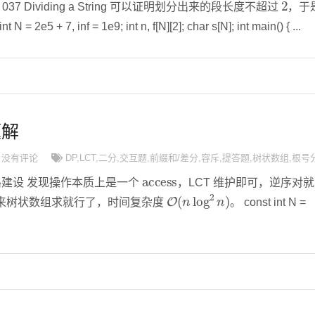
test 037 Dividing a String 可以证明划分出来的段长度不超过
，于
= 2e5 + 7, inf = 1e9; int n, f[N][2]; char s[N]; int main() { ...
题解
没有评论
DP
,
LCT
,
二分
,
交互题
,
前缀和/差分
,
容斥
,
提答题
,
树状数组
,
根号
access
 1 道路建设 发现操作本质上是一个
，LCT 维护即可，逆序对就
O
(
n
log
2
n
)
来树状数组求就行了，时间复杂度
。 const int N =