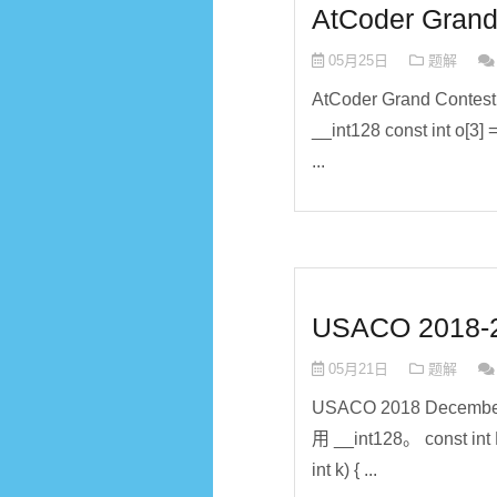
AtCoder Gran
05月25日
题解
AtCoder Grand Con
__int128 const int o[3] = {
...
USACO 2018-
05月21日
题解
USACO 2018 Dece
用 __int128。 const int N =
int k) { ...