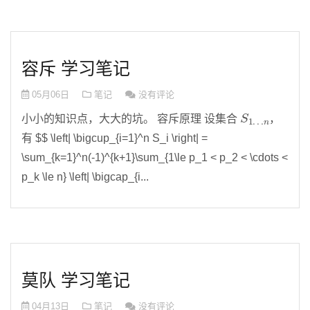
容斥 学习笔记
05月06日
笔记
没有评论
S
n
1
…
小小的知识点，大大的坑。 容斥原理 设集合
，
有 $$ \left| \bigcup_{i=1}^n S_i \right| =
\sum_{k=1}^n(-1)^{k+1}\sum_{1\le p_1 < p_2 < \cdots <
p_k \le n} \left| \bigcap_{i...
莫队 学习笔记
04月13日
笔记
没有评论