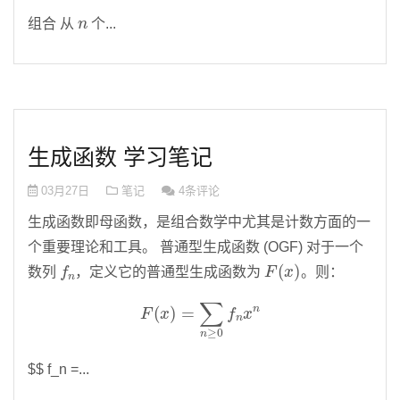
n
组合 从
个...
生成函数 学习笔记
03月27日
笔记
4条评论
生成函数即母函数，是组合数学中尤其是计数方面的一
个重要理论和工具。 普通型生成函数 (OGF) 对于一个
f
n
F
(
x
)
数列
，定义它的普通型生成函数为
。则：
F
(
x
)
=
∑
n
≥
0
f
n
x
n
$$ f_n =...