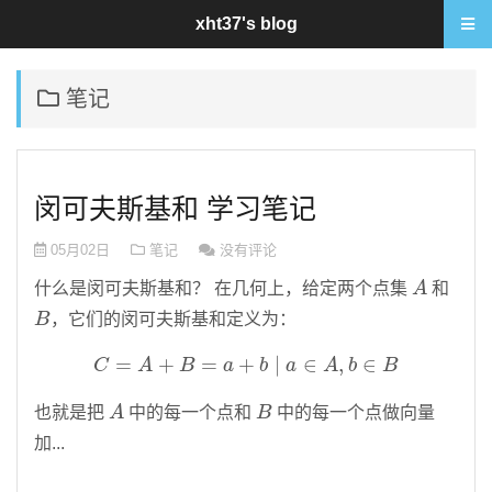
xht37's blog
笔记
闵可夫斯基和 学习笔记
05月02日
笔记
没有评论
A
什么是闵可夫斯基和？ 在几何上，给定两个点集
和
B
，它们的闵可夫斯基和定义为：
C
=
A
+
B
=
a
+
b
∣
a
∈
A
,
b
∈
B
A
B
也就是把
中的每一个点和
中的每一个点做向量
加...