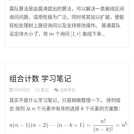
莫队算法是由莫涛提出的算法，可以解决一类离线区间
询问问题，适用性极为广泛。同时将其加以扩展，便能
轻松处理树上路径询问以及支持修改操作。 普通莫队
T
m
[
l
,
r
]
设定块大小
，将
个询问
离线下来...
组合计数 学习笔记
04月09日
笔记
没有评论
其实不是什么学习笔记，只是稍微整理一下。 排列组
n
k
合 排列 从
个元素中有序的选择
个元素的方案数：
n
(
n
−
1
)
(
n
−
2
)
⋯
(
n
−
k
+
1
)
=
n
!
(
n
−
k
)
!
=
n
k
―