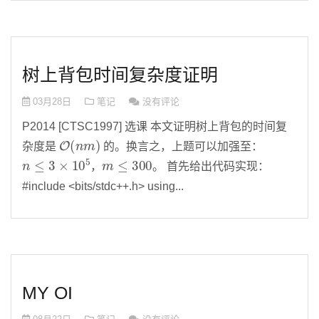
树上背包时间复杂度证明
03月28日
笔记
没有评论
P2014 [CTSC1997] 选课 本文证明树上背包的时间复
O
(
n
m
)
杂度是
的。换言之，上题可以加强至：
n
≤
3
×
10
5
m
≤
300
，
。 首先给出代码实现：
#include <bits/stdc++.h> using...
MY OI