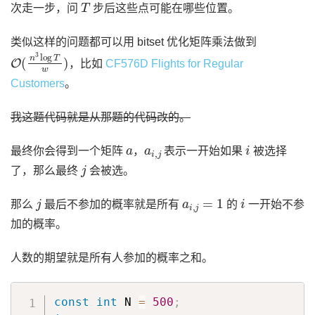
T
次走一步，问
步后这些点可能在哪些位置。
类似这样的问题都可以用 bitset 优化矩阵乘法做到
O
(
n
3
log
T
w
)
，比如
CF576D Flights for Regular
Customers
。
我这题代码就是从那题的代码改的。
a
a
i
,
j
i
最终你会得到一个矩阵
，
表示一开始如果
被选择
j
了，那么最终
会被选。
j
a
i
,
j
=
1
i
那么
最后不参加的概率就是所有
的
一开始不参
加的概率。
人数的期望就是所有人参加的概率之和。
const
int
 N 
=
500
;