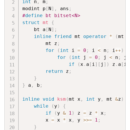
int
 n
,
 m
;
modint p
[
N
]
,
 ans
;
#
define
 bt bitset<N>
struct
mt
{
    bt a
[
N
]
;
inline
friend
 mt 
operator
*
(
mt x
        mt z
;
for
(
int
 i 
=
0
;
 i 
<
 n
;
 i
++
)
for
(
int
 j 
=
0
;
 j 
<
 n
;
 j
+
if
(
x
.
a
[
i
]
[
j
]
)
 z
.
a
[
i
]
return
 z
;
}
}
 a
,
 b
;
inline
void
ksm
(
mt x
,
int
 y
,
 mt 
&
z
)
{
while
(
y
)
{
if
(
y 
&
1
)
 z 
=
 z 
*
 x
;
        x 
=
 x 
*
 x
,
 y 
>>=
1
;
}