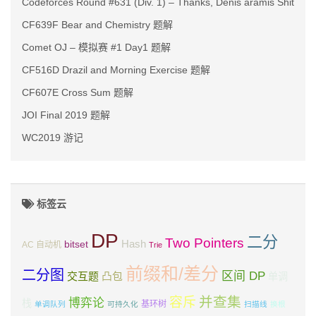
Codeforces Round #631 (Div. 1) – Thanks, Denis aramis Shitov!
CF639F Bear and Chemistry 题解
Comet OJ – 模拟赛 #1 Day1 题解
CF516D Drazil and Morning Exercise 题解
CF607E Cross Sum 题解
JOI Final 2019 题解
WC2019 游记
标签云
DP
二分
Two Pointers
Hash
bitset
AC 自动机
Trie
前缀和/差分
二分图
区间 DP
交互题
凸包
单调
并查集
容斥
博弈论
栈
基环树
单调队列
可持久化
扫描线
换根