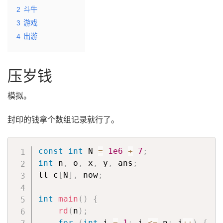
2
斗牛
3
游戏
4
出游
压岁钱
模拟。
封印的钱拿个数组记录就行了。
const
int
 N 
=
1e6
+
7
;
int
 n
,
 o
,
 x
,
 y
,
 ans
;
ll c
[
N
]
,
 now
;
int
main
(
)
{
rd
(
n
)
;
for
(
int
 i 
=
1
;
 i 
<=
 n
;
 i
++
)
{