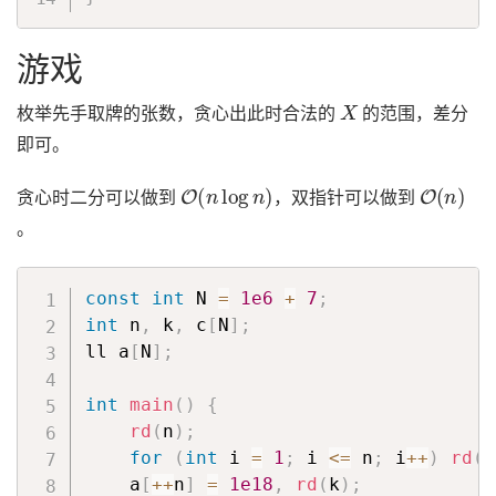
游戏
X
枚举先手取牌的张数，贪心出此时合法的
的范围，差分
即可。
O
(
n
log
n
)
O
(
n
)
贪心时二分可以做到
，双指针可以做到
。
const
int
 N 
=
1e6
+
7
;
int
 n
,
 k
,
 c
[
N
]
;
ll a
[
N
]
;
int
main
(
)
{
rd
(
n
)
;
for
(
int
 i 
=
1
;
 i 
<=
 n
;
 i
++
)
rd
(
a
    a
[
++
n
]
=
1e18
,
rd
(
k
)
;