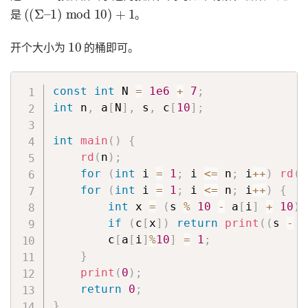
(
(
Σ
–
1
)
mod
10
)
+
1
是
。
10
开个大小为
的桶即可。
const
int
 N 
=
1e6
+
7
;
int
 n
,
 a
[
N
]
,
 s
,
 c
[
10
]
;
int
main
(
)
{
rd
(
n
)
;
for
(
int
 i 
=
1
;
 i 
<=
 n
;
 i
++
)
rd
(
a
for
(
int
 i 
=
1
;
 i 
<=
 n
;
 i
++
)
{
int
 x 
=
(
s 
%
10
-
 a
[
i
]
+
10
)
if
(
c
[
x
]
)
return
print
(
(
s 
-
1
        c
[
a
[
i
]
%
10
]
=
1
;
}
print
(
0
)
;
return
0
;
}