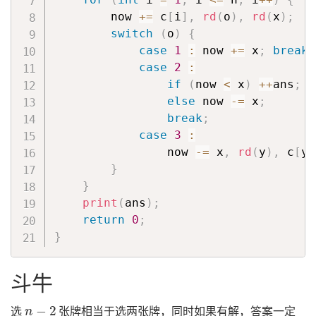
        now 
+=
 c
[
i
]
,
rd
(
o
)
,
rd
(
x
)
;
switch
(
o
)
{
case
1
:
 now 
+=
 x
;
break
;
case
2
:
if
(
now 
<
 x
)
++
ans
;
else
 now 
-=
 x
;
break
;
case
3
:
                now 
-=
 x
,
rd
(
y
)
,
 c
[
y
]
}
}
print
(
ans
)
;
return
0
;
}
斗牛
n
−
2
选
张牌相当于选两张牌，同时如果有解，答案一定