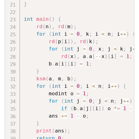
}
int
main
(
)
{
rd
(
n
)
,
rd
(
m
)
;
for
(
int
 i 
=
0
,
 k
;
 i 
<
 n
;
 i
++
)
{
rd
(
p
[
i
]
)
,
rd
(
k
)
;
for
(
int
 j 
=
0
,
 x
;
 j 
<
 k
;
 j
++
rd
(
x
)
,
 a
.
a
[
--
x
]
[
i
]
=
1
;
        b
.
a
[
i
]
[
i
]
=
1
;
}
ksm
(
a
,
 m
,
 b
)
;
for
(
int
 i 
=
0
;
 i 
<
 n
;
 i
++
)
{
        modint o 
=
1
;
for
(
int
 j 
=
0
;
 j 
<
 n
;
 j
++
)
if
(
b
.
a
[
j
]
[
i
]
)
 o 
*=
1
-
 p
        ans 
+=
1
-
 o
;
}
print
(
ans
)
;
return
0
;