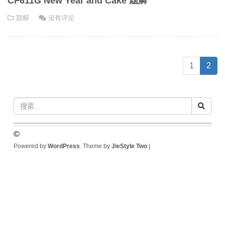
CF611G New Year and Cake 题解
题解
没有评论
(cur
1
2
Powered by
WordPress
. Theme by
JieStyle Two
|