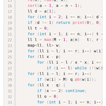
sort
(
a 
+
1
,
 a 
+
 n 
+
1
)
;
    ll d 
=
 a
[
1
]
;
for
(
int
 i 
=
2
;
 i 
<=
 n
;
 i
++
)
 d 
=
if
(
d 
!=
1
)
return
print
(
0
)
,
0
;
    ll t 
=
0
;
for
(
int
 i 
=
1
;
 i 
<=
 n
;
 i
++
)
 t 
+=
    ll l 
=
max
(
M 
+
1
,
 a
[
n
]
-
 t
)
,
 r 
=
 
    map
<
ll
,
 ll
>
 w
;
for
(
ll i 
=
 l
;
 i 
<=
 r
;
 i
++
)
 w
[
i
]
for
(
ll x 
:
 p
)
for
(
ll i 
=
 l 
/
 x 
*
 x
;
 i 
<=
 r
if
(
i 
>=
 l
)
while
(
!
(
w
[
i
]
for
(
ll i 
=
 l
;
 i 
<=
 r
;
 i
++
)
if
(
w
[
i
]
>
 M
)
 q
.
pb
(
w
[
i
]
)
;
for
(
ll x 
:
 q
)
{
if
(
x 
==
2
)
continue
;
        ll o 
=
0
;
for
(
int
 i 
=
1
;
 i 
<=
 n
;
 i
++
)