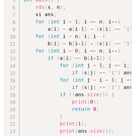
rds
(
s
,
 n
)
;
    vi ans
;
for
(
int
 i 
=
1
;
 i 
<=
 n
;
 i
++
)
        a
[
i
]
=
 a
[
i
-
1
]
+
(
s
[
i
]
==
'('
)
for
(
int
 i 
=
 n
;
 i
;
 i
--
)
        b
[
i
]
=
 b
[
i
+
1
]
+
(
s
[
i
]
==
')'
)
for
(
int
 i 
=
0
;
 i 
<=
 n
;
 i
++
)
if
(
a
[
i
]
==
 b
[
i
+
1
]
)
{
for
(
int
 j 
=
1
;
 j 
<=
 i
;
 j
if
(
s
[
j
]
==
'('
)
 ans
.
for
(
int
 j 
=
 i 
+
1
;
 j 
<=
 
if
(
s
[
j
]
==
')'
)
 ans
.
if
(
!
ans
.
size
(
)
)
{
print
(
0
)
;
return
0
;
}
print
(
1
)
;
print
(
ans
.
size
(
)
)
;