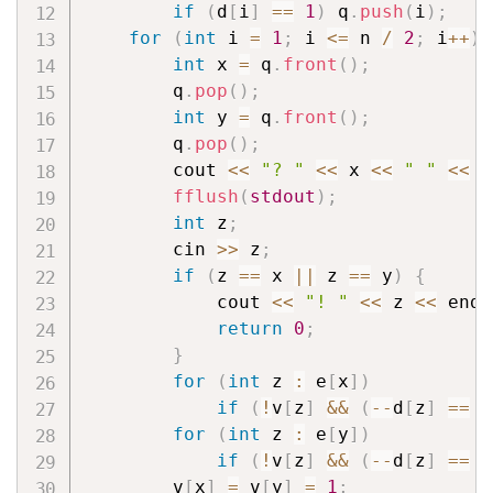
if
(
d
[
i
]
==
1
)
 q
.
push
(
i
)
;
for
(
int
 i 
=
1
;
 i 
<=
 n 
/
2
;
 i
++
)
int
 x 
=
 q
.
front
(
)
;
        q
.
pop
(
)
;
int
 y 
=
 q
.
front
(
)
;
        q
.
pop
(
)
;
        cout 
<<
"? "
<<
 x 
<<
" "
<<
 y
fflush
(
stdout
)
;
int
 z
;
        cin 
>>
 z
;
if
(
z 
==
 x 
||
 z 
==
 y
)
{
            cout 
<<
"! "
<<
 z 
<<
 endl
return
0
;
}
for
(
int
 z 
:
 e
[
x
]
)
if
(
!
v
[
z
]
&&
(
--
d
[
z
]
==
1
for
(
int
 z 
:
 e
[
y
]
)
if
(
!
v
[
z
]
&&
(
--
d
[
z
]
==
1
        v
[
x
]
=
 v
[
y
]
=
1
;