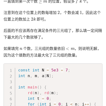
一直填到第一次个数
的位置，假设多了
个。
2
1
注意到在这个位置上的数每增加
，个数会减
，因此这个
2
k
位置上的数加上
即可。
后面的不应该再存在满足条件的三元组了，那么填一定间隔
下最大的几个数就够了。
n
<
m
如果填完
个数，三元组的数量依旧
，则说明无解，
因为这个填数的方法最大化了三元组的数量。
const
int
 N 
=
5e3
+
7
;
int
 n
,
 m
,
 a
[
N
]
;
int
main
(
)
{
rd
(
n
)
,
rd
(
m
)
;
int
 t 
=
0
;
for
(
int
 i 
=
0
;
 i 
<
 n
;
 i
++
)
{