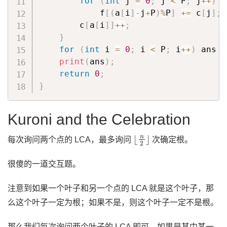
for
(
int
 j 
=
0
;
 j 
<
 P
;
 j
++
)
            f
[
(
a
[
i
]
-
j
+
P
)
%
P
]
+=
 c
[
j
]
;
        c
[
a
[
i
]
]
++
;
}
for
(
int
 i 
=
0
;
 i 
<
 P
;
 i
++
)
 ans 
*
print
(
ans
)
;
return
0
;
}
Kuroni and the Celebration
⌊
n
2
⌋
每次询问两个点的 LCA，最多询问
次确定根。
很傻的一道交互题。
注意到如果一个叶子和另一个点的 LCA 就是这个叶子，那
么这个叶子一定为根；如果不是，则这个叶子一定不是根。
那么我们每次询问两个叶子的 LCA 即可，如果是其中某一