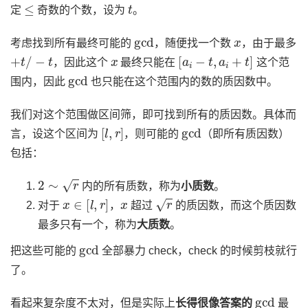
≤
t
定
奇数的个数，设为
。
gcd
x
考虑找到所有最终可能的
，随便找一个数
，由于最多
+
t
/
−
t
x
[
a
i
−
t
,
a
i
+
t
]
，因此这个
最终只能在
这个范
gcd
围内，因此
也只能在这个范围内的数的质因数中。
我们对这个范围做区间筛，即可找到所有的质因数。具体而
[
l
,
r
]
gcd
言，设这个区间为
，则可能的
（即所有质因数）
包括：
2
∼
r
内的所有质数，称为
小质数
。
x
∈
[
l
,
r
]
x
r
对于
，
超过
的质因数，而这个质因数
最多只有一个，称为
大质数
。
gcd
把这些可能的
全部暴力 check，check 的时候剪枝就行
了。
gcd
看起来复杂度不太对，但是实际上
长得很像答案的
最