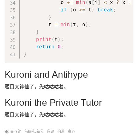
            o 
+=
min
(
a
[
i
]
<
 x 
?
 x 
:
 a
if
(
o 
>=
 t
)
break
;
}
        t 
=
min
(
t
,
 o
)
;
}
print
(
t
)
;
return
0
;
}
Kuroni and Antihype
题目太神仙了，先咕咕咕着。
Kuroni the Private Tutor
题目太神仙了，先咕咕咕着。
交互题
前缀和/差分
数论
构造
贪心