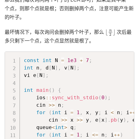
个点，则那个点就是根；否则删掉两个点，注意可能产生新
的叶子。
⌊
n
2
⌋
最坏情况下，每次询问会删掉两个叶子，那么
次后最
多只剩下一个点，这个点显然就是根了。
const
int
 N 
=
1e3
+
7
;
int
 n
,
 d
[
N
]
,
 v
[
N
]
;
vi e
[
N
]
;
int
main
(
)
{
    ios
::
sync_with_stdio
(
0
)
;
    cin 
>>
 n
;
for
(
int
 i 
=
1
,
 x
,
 y
;
 i 
<
 n
;
 i
++
)
        cin 
>>
 x 
>>
 y
,
 e
[
x
]
.
pb
(
y
)
,
 e
[
    queue
<
int
>
 q
;
for
(
int
 i 
=
1
;
 i 
<=
 n
;
 i
++
)