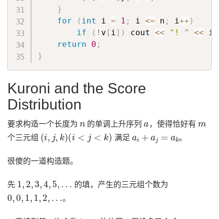
}
for
(
int
 i 
=
1
;
 i 
<=
 n
;
 i
++
)
if
(
!
v
[
i
]
)
 cout 
<<
"! "
<<
 i 
return
0
;
}
Kuroni and the Score
Distribution
n
a
m
要求构造一个长度为
的单调上升序列
，使得恰好有
(
i
,
j
,
k
)
(
i
<
j
<
k
)
a
i
+
a
j
=
a
k
个三元组
满足
。
很傻的一道构造题。
1
,
2
,
3
,
4
,
5
,
…
先
的填，产生的三元组个数为
0
,
0
,
1
,
1
,
2
,
…
。
≥
m
k