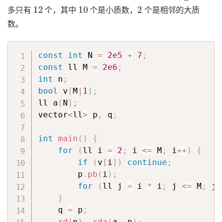
12
10
2
多只有
个，其中
个是小质数，
个是相邻的大质
数。
const
int
 N 
=
2e5
+
7
;
const
 ll M 
=
2e6
;
int
 n
;
bool
 v
[
M
|
1
]
;
ll a
[
N
]
;
vector
<
ll
>
 p
,
 q
;
int
main
(
)
{
for
(
ll i 
=
2
;
 i 
<=
 M
;
 i
++
)
{
if
(
v
[
i
]
)
continue
;
        p
.
pb
(
i
)
;
for
(
ll j 
=
 i 
*
 i
;
 j 
<=
 M
;
 j 
}
    q 
=
 p
;
rd
(
n
)
,
rda
(
a
,
 n
)
;