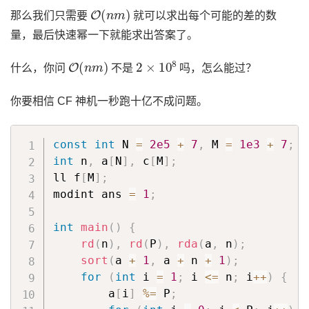
O
(
n
m
)
那么我们只需要
就可以求出每个可能的差的数
量，最后快速幂一下就能求出答案了。
O
(
n
m
)
2
×
10
8
什么，你问
不是
吗，怎么能过？
你要相信 CF 神机一秒跑十亿不成问题。
const
int
 N 
=
2e5
+
7
,
 M 
=
1e3
+
7
;
int
 n
,
 a
[
N
]
,
 c
[
M
]
;
ll f
[
M
]
;
modint ans 
=
1
;
int
main
(
)
{
rd
(
n
)
,
rd
(
P
)
,
rda
(
a
,
 n
)
;
sort
(
a 
+
1
,
 a 
+
 n 
+
1
)
;
for
(
int
 i 
=
1
;
 i 
<=
 n
;
 i
++
)
{
        a
[
i
]
%=
 P
;