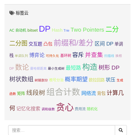
标签云
DP
二分
Two Pointers
Hash
bitset
AC 自动机
Trie
前缀和/差分
二分图
区间 DP
交互题
凸包
单调
并查集
容斥
博弈论
栈
基环树
单调队列
可持久化
扫描线
换根
构造
数论
树形 DP
最短路
DP
曼哈顿距离
最小生成树
树状数组
概率期望
状压
欧拉回路
根号分治
树链剖分
生成
组合计数
线段树
计算几
网络流
背包
矩阵
函数
贪心
何
记忆化搜索
费用流
随机化
调和级数