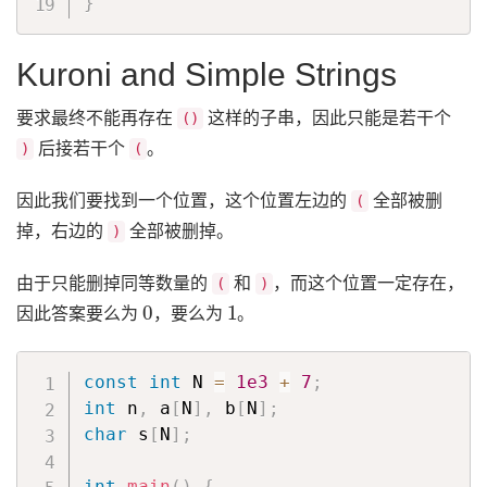
}
Kuroni and Simple Strings
要求最终不能再存在
这样的子串，因此只能是若干个
()
后接若干个
。
)
(
因此我们要找到一个位置，这个位置左边的
全部被删
(
掉，右边的
全部被删掉。
)
由于只能删掉同等数量的
和
，而这个位置一定存在，
(
)
0
1
因此答案要么为
，要么为
。
const
int
 N 
=
1e3
+
7
;
int
 n
,
 a
[
N
]
,
 b
[
N
]
;
char
 s
[
N
]
;
int
main
(
)
{