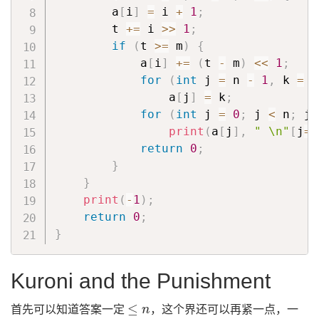
        a
[
i
]
=
 i 
+
1
;
        t 
+=
 i 
>>
1
;
if
(
t 
>=
 m
)
{
            a
[
i
]
+=
(
t 
-
 m
)
<<
1
;
for
(
int
 j 
=
 n 
-
1
,
 k 
=
1
                a
[
j
]
=
 k
;
for
(
int
 j 
=
0
;
 j 
<
 n
;
 j
+
print
(
a
[
j
]
,
" \n"
[
j
==
return
0
;
}
}
print
(
-
1
)
;
return
0
;
}
Kuroni and the Punishment
≤
n
首先可以知道答案一定
，这个界还可以再紧一点，一