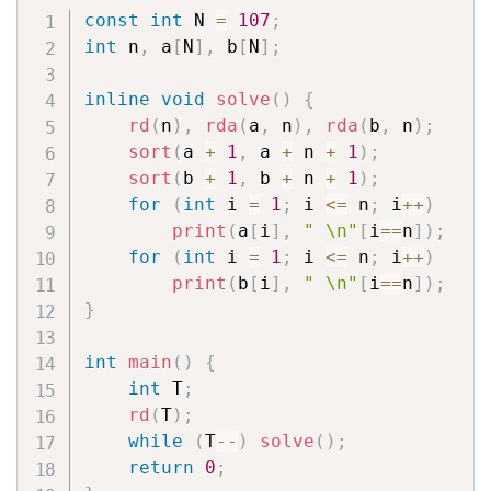
const
int
 N 
=
107
;
int
 n
,
 a
[
N
]
,
 b
[
N
]
;
inline
void
solve
(
)
{
rd
(
n
)
,
rda
(
a
,
 n
)
,
rda
(
b
,
 n
)
;
sort
(
a 
+
1
,
 a 
+
 n 
+
1
)
;
sort
(
b 
+
1
,
 b 
+
 n 
+
1
)
;
for
(
int
 i 
=
1
;
 i 
<=
 n
;
 i
++
)
print
(
a
[
i
]
,
" \n"
[
i
==
n
]
)
;
for
(
int
 i 
=
1
;
 i 
<=
 n
;
 i
++
)
print
(
b
[
i
]
,
" \n"
[
i
==
n
]
)
;
}
int
main
(
)
{
int
 T
;
rd
(
T
)
;
while
(
T
--
)
solve
(
)
;
return
0
;