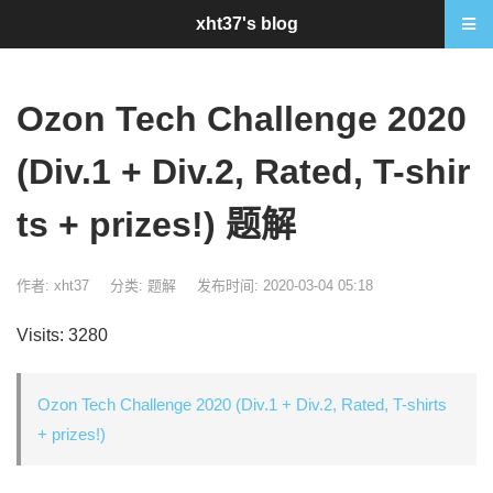
xht37's blog
Ozon Tech Challenge 2020
(Div.1 + Div.2, Rated, T-shir
ts + prizes!) 题解
作者: xht37
分类:
题解
发布时间: 2020-03-04 05:18
Visits: 3280
Ozon Tech Challenge 2020 (Div.1 + Div.2, Rated, T-shirts
+ prizes!)