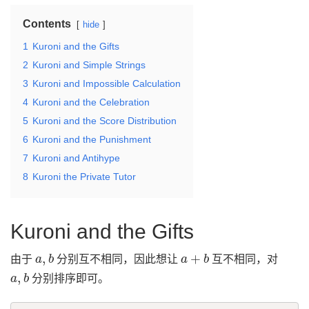
Contents
hide
1
Kuroni and the Gifts
2
Kuroni and Simple Strings
3
Kuroni and Impossible Calculation
4
Kuroni and the Celebration
5
Kuroni and the Score Distribution
6
Kuroni and the Punishment
7
Kuroni and Antihype
8
Kuroni the Private Tutor
Kuroni and the Gifts
a
,
b
a
+
b
由于
分别互不相同，因此想让
互不相同，对
a
,
b
分别排序即可。