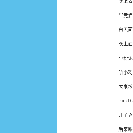
晚上去
毕竟酒
白天面基
晚上面
小粉兔
听小粉兔
大家线
Pink
开了 
后来跟