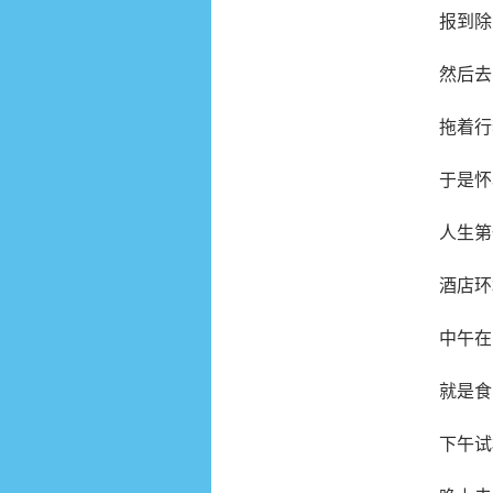
报到除
然后去
拖着行
于是怀
人生第
酒店环
中午在
就是食
下午试机