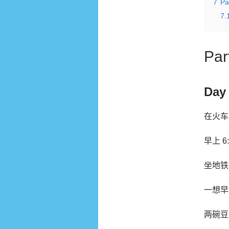
7
P
7.
Pa
Day
在火车
早上 
坐地铁
一想早
两碗豆