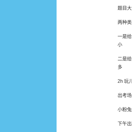
题目大
两种类
一是给
小
二是给
多
2h 玩
出考场
小粉兔
下午出成