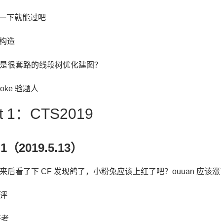
搞一下就能过吧
仙构造
似是很套路的线段树优化建图？
ooke 验题人
rt 1：CTS2019
 1（2019.5.13）
来后看了下 CF 发现鸽了，小粉兔应该上红了吧？ouuan 应该涨了不少
评
开考