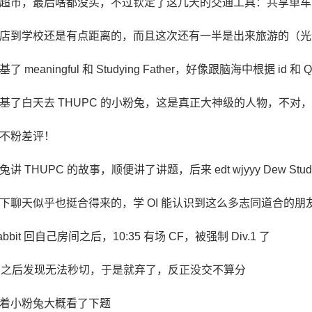
超市，最后啥都没买，不过钦定了这几天的交通工具：共享单车
店到学校还是有点距离的，而且这次还有一半是出来旅游的（光
了 meaningful 和 Studying Father，好像跟脑海中根据 
基了白天去 THUPC 的小粉兔，这是真正大神级的人物，不对
不粉差评！
讲 THUPC 的故事，顺便讲了讲题，后来 edt wjyyy Dew Studyi
下聊天似乎也挺合得来的，学 OI 能认识到这么多志同道合的朋
Rabbit 回自己房间之后，10:35 有场 CF，被强制 Div.1 了
A 之后发现无法秒切，于是就弃了，反正没交不算分
着小粉兔大概看了下题