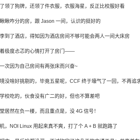
了领了狗牌，还领了件衣服，衣服海星，反正比校服好看
瞅瞅咋分的房，跟 Jason 一间，认识的挺好的
李到了酒店，得知因为酒店房间不够可能会两人一间大床房
着极度忐忑的心情打开了房门——
一次因为自己房间有两张床而兴奋~
境没啥好挑剔的，毕竟五星呢，CCF 终于壕气了一回，不再追求
学校吃的，伙食没有广二的好，但也不算差吧
堂居然在负一楼，而且重点是，没 4G 信号！
，NOI Linux 用起来真不爽，打了个 A + B 就跑路了