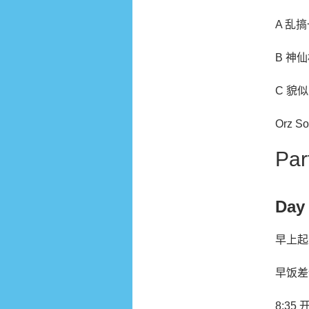
A 乱
B 神
C 貌
Orz S
Pa
Day
早上起
早饭差
8:35 