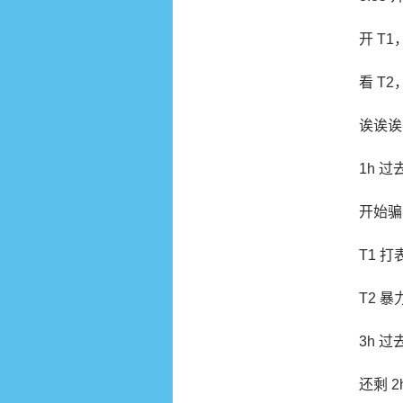
开 T
看 T
诶诶诶
1h 
开始骗
T1 打表
T2 暴
3h 
还剩 2