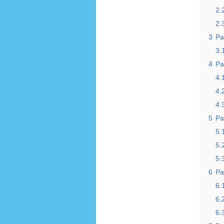
2.
2.
3
Pa
3.
4
Pa
4.
4.
4.
5
Pa
5.
5.
5.
6
P
6.
6.
6.