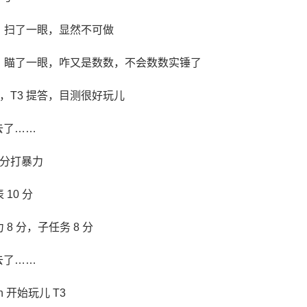
1，扫了一眼，显然不可做
2，瞄了一眼，咋又是数数，不会数数实锤了
，T3 提答，目测很好玩儿
过去了……
分打暴力
 10 分
力 8 分，子任务 8 分
过去了……
h 开始玩儿 T3