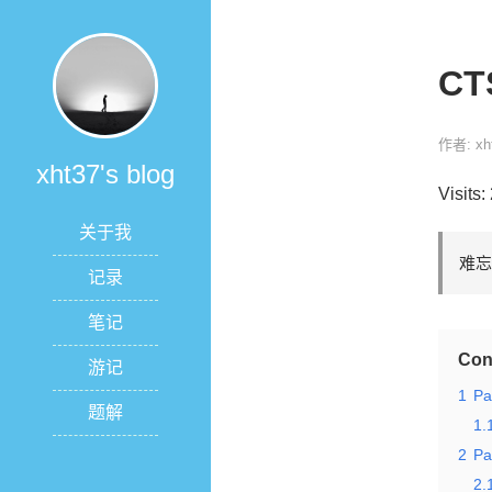
CT
作者: xh
xht37's blog
Visits:
关于我
难忘
记录
笔记
Con
游记
1
P
题解
1.
2
Pa
2.