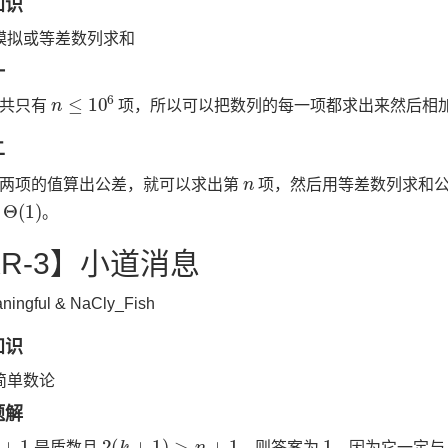
知识
模拟或等差数列求和
一
n
≤
10
6
一共只有
项，所以可以把数列的每一项都求出来然后相
二
n
两项的值算出公差，就可以求出第
项，然后用等差数列求和
Θ
(
1
)
度
。
XR-3】小道消息
ningful & NaCly_Fish
知识
简单数论
题解
+
1
2
(
k
+
1
)
>
n
+
1
1
是质数且
，则答案为
，因为它一定