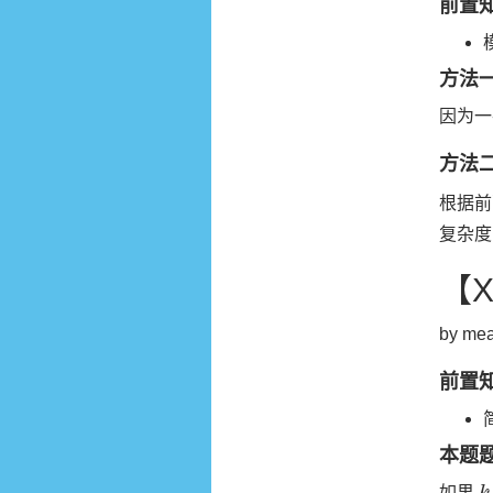
前置
方法
因为
方法
根据前
复杂
【
by mea
前置
本题
k
如果