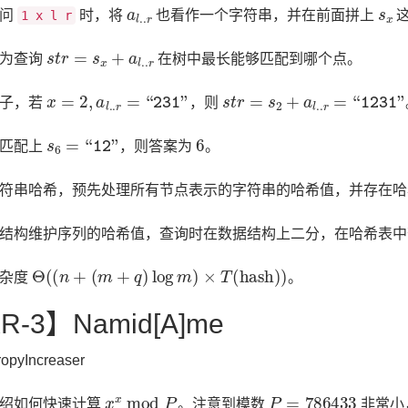
a
l
.
.
r
s
x
询问
时，将
也看作一个字符串，并在前面拼上
1 x l r
s
t
r
=
s
x
+
a
l
.
.
r
化为查询
在树中最长能够匹配到哪个点。
x
=
2
,
a
l
.
.
r
=
“231”
s
t
r
=
s
2
+
a
l
.
.
r
=
“1231”
例子，若
，则
s
6
=
“12”
6
能匹配上
，则答案为
。
符串哈希，预先处理所有节点表示的字符串的哈希值，并存在哈
结构维护序列的哈希值，查询时在数据结构上二分，在哈希表中
Θ
(
(
n
+
(
m
+
q
)
log
m
)
×
T
(
hash
)
)
复杂度
。
R-3】Namid[A]me
ropyIncreaser
x
x
mod
P
P
=
786433
介绍如何快速计算
。注意到模数
非常小