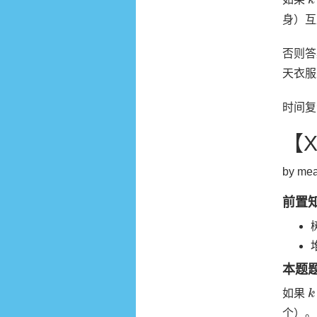
身）互
否则
天衣服
时间复
【
by mea
前置
本题
k
如果
个）。