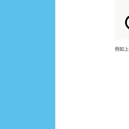
例如上
s
1
=
“”