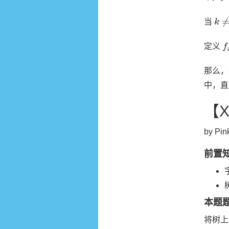
k
≠
当
f
定义
那么，
中，直
【
by Pin
前置
本题
将树