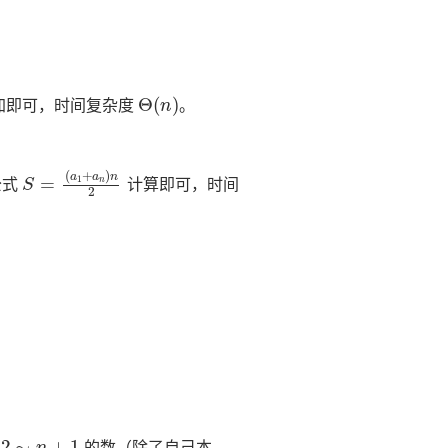
Θ
(
n
)
加即可，时间复杂度
。
S
(
a
=
1
+
a
n
)
n
2
公式
计算即可，时间
2
∼
n
+
1
与
的数（除了自己本