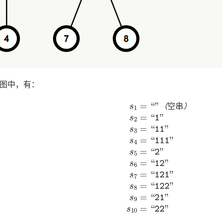
图中，有：
（
空
串
）
s
2
=
“1”
s
3
=
“11”
s
4
=
“111”
s
5
=
“2”
s
6
=
“12”
s
7
=
“1
（
空
串
）