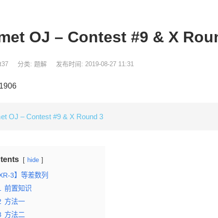
met OJ – Contest #9 & X Ro
t37
分类:
题解
发布时间: 2019-08-27 11:31
 1906
t OJ – Contest #9 & X Round 3
tents
hide
XR-3】等差数列
1
前置知识
2
方法一
3
方法二