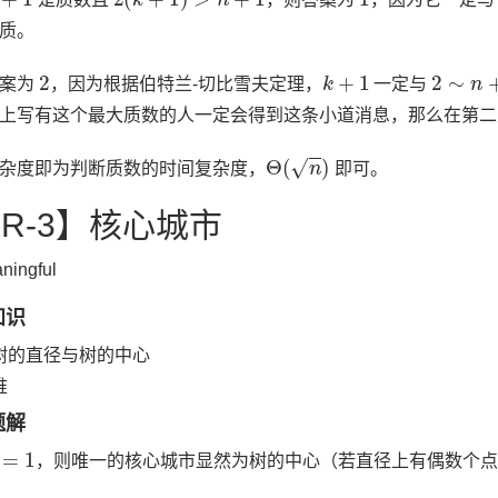
质。
2
k
+
1
2
∼
n
+
答案为
，因为根据伯特兰-切比雪夫定理，
一定与
上写有这个最大质数的人一定会得到这条小道消息，那么在第二
Θ
(
n
)
杂度即为判断质数的时间复杂度，
即可。
XR-3】核心城市
ningful
知识
树的直径与树的中心
堆
题解
=
1
，则唯一的核心城市显然为树的中心（若直径上有偶数个点