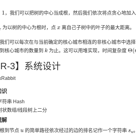
1
，我们可以把树的中心当成根，然后我们依次将点贪心地加入
x
x
为以树的中心为根时，点
离自己子树中的叶子的最大距离。
我们可以每次在与当前确定的核心城市相连的非核心城市中选
k
Θ
(
到核心城市的数量到
为止。这可以用堆实现，时间复杂度
XR-3】系统设计
kRabbit
知识
字符串 Hash
树状数组/线段树上二分
题解
u
s
u
上根到节点
的简单路径依次经过的边的排名记作一个字符串