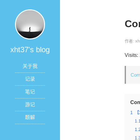
Co
作者: xh
xht37's blog
Visits:
关于我
Come
记录
笔记
Con
游记
1
【
题解
1.
1.
1.