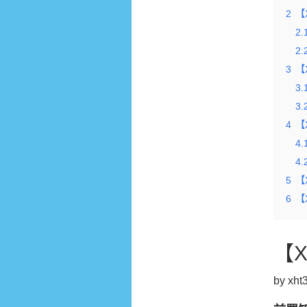
2
【
2.
2.
3
【
3.
3.
4
【
4.
4.
5
【
6
【X
【
by xht