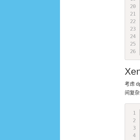
Xen
考虑 
间复