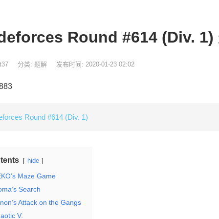
deforces Round #614 (Div. 1
t37
分类:
题解
发布时间: 2020-01-23 02:02
 883
forces Round #614 (Div. 1)
tents
hide
KO’s Maze Game
oma’s Search
non’s Attack on the Gangs
aotic V.