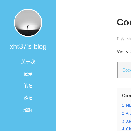
Co
作者: xh
xht37's blog
Visits:
关于我
Code
记录
笔记
Con
游记
1
NE
题解
2
Ar
3
Xe
4
Ch