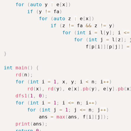
for
(
auto
 y 
:
 e
[
x
]
)
if
(
y 
!=
 fa
)
for
(
auto
 z 
:
 e
[
x
]
)
if
(
z 
!=
 fa 
&&
 z 
!=
 y
)
for
(
int
 i 
=
 l
[
y
]
;
 i 
<=
for
(
int
 j 
=
 l
[
z
]
;
 
                            f
[
p
[
i
]
]
[
p
[
j
]
]
=
}
int
main
(
)
{
rd
(
n
)
;
for
(
int
 i 
=
1
,
 x
,
 y
;
 i 
<
 n
;
 i
++
)
rd
(
x
)
,
rd
(
y
)
,
 e
[
x
]
.
pb
(
y
)
,
 e
[
y
]
.
pb
(
x
dfs1
(
1
,
0
)
;
for
(
int
 i 
=
1
;
 i 
<=
 n
;
 i
++
)
for
(
int
 j 
=
1
;
 j 
<=
 n
;
 j
++
)
            ans 
=
max
(
ans
,
 f
[
i
]
[
j
]
)
;
print
(
ans
)
;
return
0
;