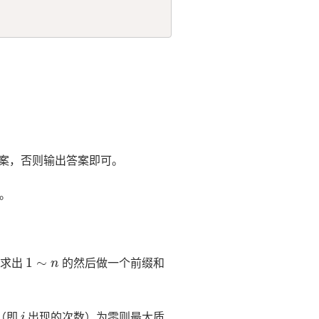
案，否则输出答案即可。
。
1
∼
n
是求出
的然后做一个前缀和
i
（即
出现的次数）为零则最大质