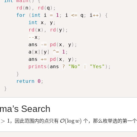
int
main
(
)
{
rd
(
n
)
,
rd
(
q
)
;
for
(
int
 i 
=
1
;
 i 
<=
 q
;
 i
++
)
{
int
 x
,
 y
;
rd
(
x
)
,
rd
(
y
)
;
--
x
;
        ans 
-=
pd
(
x
,
 y
)
;
        a
[
x
]
[
y
]
^=
1
;
        ans 
+=
pd
(
x
,
 y
)
;
prints
(
ans 
?
"No"
:
"Yes"
)
;
}
return
0
;
}
ma’s Search
>
1
O
(
log
w
)
，因此范围内的点只有
个，那么枚举选的第一个