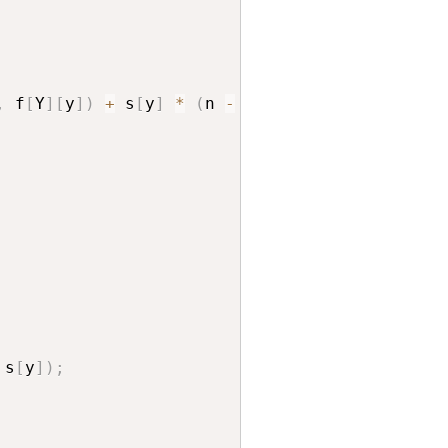
,
 f
[
Y
]
[
y
]
)
+
 s
[
y
]
*
(
n 
-
 s
[
Y
]
)
;
 s
[
y
]
)
;