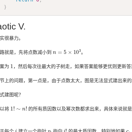
}
otic V.
实很暴力。
n
=
5
×
10
3
路就是，先将点数减小到
。
1
答案为
，然后每次往最大的子树走，如果答案能够更优则更新答
节上的问题，第一点是，由于点数太大，图是无法显式建出来的
式建图呢？
1
!
∼
n
!
可以将
的所有质因数以及幂次数都求出来，具体来说就
i
p
i
i
!
c
i
对于每个
建立一个指针
指向
的最大质因数，特别地如果