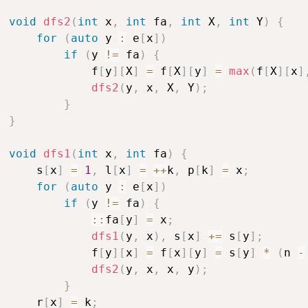
void
dfs2
(
int
 x
,
int
 fa
,
int
 X
,
int
 Y
)
{
for
(
auto
 y 
:
 e
[
x
]
)
if
(
y 
!=
 fa
)
{
            f
[
y
]
[
X
]
=
 f
[
X
]
[
y
]
=
max
(
f
[
X
]
[
x
]
dfs2
(
y
,
 x
,
 X
,
 Y
)
;
}
}
void
dfs1
(
int
 x
,
int
 fa
)
{
    s
[
x
]
=
1
,
 l
[
x
]
=
++
k
,
 p
[
k
]
=
 x
;
for
(
auto
 y 
:
 e
[
x
]
)
if
(
y 
!=
 fa
)
{
::
fa
[
y
]
=
 x
;
dfs1
(
y
,
 x
)
,
 s
[
x
]
+=
 s
[
y
]
;
            f
[
y
]
[
x
]
=
 f
[
x
]
[
y
]
=
 s
[
y
]
*
(
n 
-
dfs2
(
y
,
 x
,
 x
,
 y
)
;
}
    r
[
x
]
=
 k
;