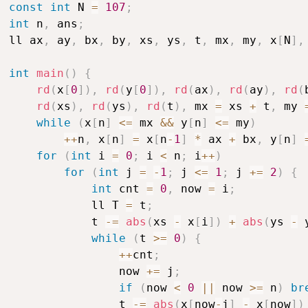
const
int
 N 
=
107
;
int
 n
,
 ans
;
ll ax
,
 ay
,
 bx
,
 by
,
 xs
,
 ys
,
 t
,
 mx
,
 my
,
 x
[
N
]
,
int
main
(
)
{
rd
(
x
[
0
]
)
,
rd
(
y
[
0
]
)
,
rd
(
ax
)
,
rd
(
ay
)
,
rd
(
rd
(
xs
)
,
rd
(
ys
)
,
rd
(
t
)
,
 mx 
=
 xs 
+
 t
,
 my 
while
(
x
[
n
]
<=
 mx 
&&
 y
[
n
]
<=
 my
)
++
n
,
 x
[
n
]
=
 x
[
n
-
1
]
*
 ax 
+
 bx
,
 y
[
n
]
for
(
int
 i 
=
0
;
 i 
<
 n
;
 i
++
)
for
(
int
 j 
=
-
1
;
 j 
<=
1
;
 j 
+=
2
)
{
int
 cnt 
=
0
,
 now 
=
 i
;
            ll T 
=
 t
;
            t 
-=
abs
(
xs 
-
 x
[
i
]
)
+
abs
(
ys 
-
 
while
(
t 
>=
0
)
{
++
cnt
;
                now 
+=
 j
;
if
(
now 
<
0
||
 now 
>=
 n
)
br
                t 
-=
abs
(
x
[
now
-
j
]
-
 x
[
now
]
)