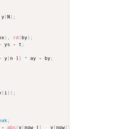
 y
[
N
]
;
bx
)
,
rd
(
by
)
;
=
 ys 
+
 t
;
=
 y
[
n
-
1
]
*
 ay 
+
 by
;
y
[
i
]
)
;
eak
;
+
abs
(
y
[
now
-
j
]
-
 y
[
now
]
)
;