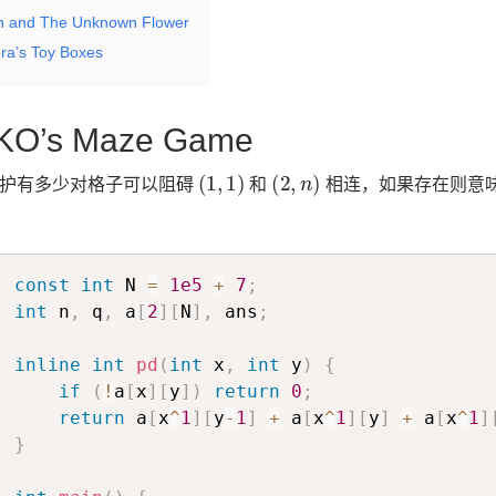
n and The Unknown Flower
ra’s Toy Boxes
KO’s Maze Game
(
1
,
1
)
(
2
,
n
)
护有多少对格子可以阻碍
和
相连，如果存在则意
const
int
 N 
=
1e5
+
7
;
int
 n
,
 q
,
 a
[
2
]
[
N
]
,
 ans
;
inline
int
pd
(
int
 x
,
int
 y
)
{
if
(
!
a
[
x
]
[
y
]
)
return
0
;
return
 a
[
x
^
1
]
[
y
-
1
]
+
 a
[
x
^
1
]
[
y
]
+
 a
[
x
^
1
]
}