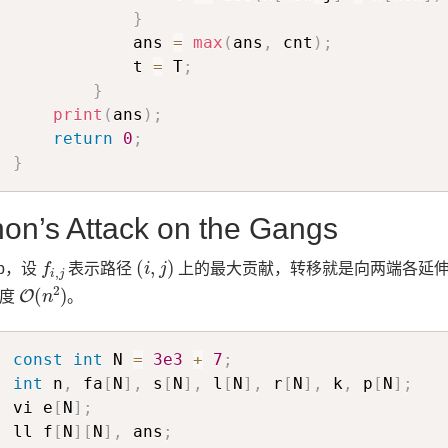
}
            ans 
=
max
(
ans
,
 cnt
)
;
            t 
=
 T
;
}
print
(
ans
)
;
return
0
;
}
on’s Attack on the Gangs
f
i
,
j
(
i
,
j
)
dp，设
表示路径
上的最大贡献，转移就是向两端各延伸
O
(
n
2
)
杂度
。
const
int
 N 
=
3e3
+
7
;
int
 n
,
 fa
[
N
]
,
 s
[
N
]
,
 l
[
N
]
,
 r
[
N
]
,
 k
,
 p
[
N
]
;
vi e
[
N
]
;
ll f
[
N
]
[
N
]
,
 ans
;