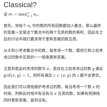
Classical?
m
=
max
i
=
1
n
a
i
设
。
a
i
首先，将每个
中的数的所有因数都加入集合，那么最终
的答案一定是这个集合中的两个互质的数的乘积，因此在之
后的讨论中我们要求用于更新答案的数互质。
从大到小考虑集合中的数，每考虑一个数，都将它和之前考
虑过的数中互质的一一相乘更新答案。
x
y
注意到若此时考虑的数为
，若存在之前考虑过的数
满足
gcd
(
x
,
y
)
=
1
z
∈
(
x
,
y
)
z
，则所有满足
的
都不会更优。
x
因此我们可以用栈维护考虑过的数，每当考虑一个数
的
x
时候，判断此时栈中有没有与
互质的数，如果有则弹栈
同时更新答案，直到没有。