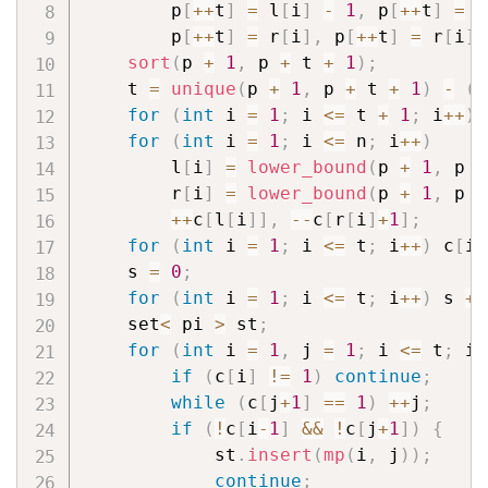
        p
[
++
t
]
=
 l
[
i
]
-
1
,
 p
[
++
t
]
=
 l
        p
[
++
t
]
=
 r
[
i
]
,
 p
[
++
t
]
=
 r
[
i
]
sort
(
p 
+
1
,
 p 
+
 t 
+
1
)
;
    t 
=
unique
(
p 
+
1
,
 p 
+
 t 
+
1
)
-
(
p
for
(
int
 i 
=
1
;
 i 
<=
 t 
+
1
;
 i
++
)
 
for
(
int
 i 
=
1
;
 i 
<=
 n
;
 i
++
)
        l
[
i
]
=
lower_bound
(
p 
+
1
,
 p 
+
        r
[
i
]
=
lower_bound
(
p 
+
1
,
 p 
+
++
c
[
l
[
i
]
]
,
--
c
[
r
[
i
]
+
1
]
;
for
(
int
 i 
=
1
;
 i 
<=
 t
;
 i
++
)
 c
[
i
]
    s 
=
0
;
for
(
int
 i 
=
1
;
 i 
<=
 t
;
 i
++
)
 s 
+=
    set
<
 pi 
>
 st
;
for
(
int
 i 
=
1
,
 j 
=
1
;
 i 
<=
 t
;
 i 
if
(
c
[
i
]
!=
1
)
continue
;
while
(
c
[
j
+
1
]
==
1
)
++
j
;
if
(
!
c
[
i
-
1
]
&&
!
c
[
j
+
1
]
)
{
            st
.
insert
(
mp
(
i
,
 j
)
)
;
continue
;