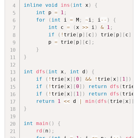
inline
void
ins
(
int
 x
)
{
int
 p 
=
1
;
for
(
int
 i 
=
 M
;
~
i
;
 i
--
)
{
int
 c 
=
(
x 
>>
 i
)
&
1
;
if
(
!
trie
[
p
]
[
c
]
)
 trie
[
p
]
[
c
]
=
        p 
=
 trie
[
p
]
[
c
]
;
}
}
int
dfs
(
int
 x
,
int
 d
)
{
if
(
!
trie
[
x
]
[
0
]
&&
!
trie
[
x
]
[
1
]
)
r
if
(
!
trie
[
x
]
[
0
]
)
return
dfs
(
trie
[
if
(
!
trie
[
x
]
[
1
]
)
return
dfs
(
trie
[
return
1
<<
 d 
|
min
(
dfs
(
trie
[
x
]
[
0
}
int
main
(
)
{
rd
(
n
)
;