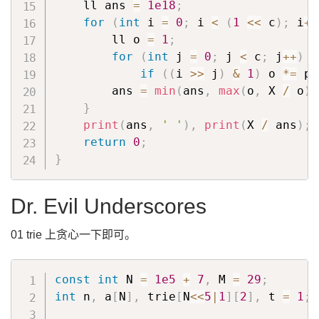
    ll ans 
=
1e18
;
for
(
int
 i 
=
0
;
 i 
<
(
1
<<
 c
)
;
 i
++
        ll o 
=
1
;
for
(
int
 j 
=
0
;
 j 
<
 c
;
 j
++
)
if
(
(
i 
>>
 j
)
&
1
)
 o 
*=
 p
[
        ans 
=
min
(
ans
,
max
(
o
,
 X 
/
 o
)
)
}
print
(
ans
,
' '
)
,
print
(
X 
/
 ans
)
;
return
0
;
}
Dr. Evil Underscores
01 trie 上贪心一下即可。
const
int
 N 
=
1e5
+
7
,
 M 
=
29
;
int
 n
,
 a
[
N
]
,
 trie
[
N
<<
5
|
1
]
[
2
]
,
 t 
=
1
;