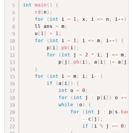
int
main
(
)
{
rd
(
n
)
;
for
(
int
 i 
=
1
,
 x
;
 i 
<=
 n
;
 i
++
)
r
    ll ans 
=
 m
;
    u
[
1
]
=
1
;
for
(
int
 i 
=
1
;
 i 
<=
 m
;
 i
++
)
{
        p
[
i
]
.
pb
(
i
)
;
for
(
int
 j 
=
2
*
 i
;
 j 
<=
 m
;
 j
            p
[
j
]
.
pb
(
i
)
,
 a
[
i
]
|=
 a
[
j
]
,
}
for
(
int
 i 
=
 m
;
 i
;
 i
--
)
if
(
a
[
i
]
)
{
int
 o 
=
0
;
for
(
int
 j 
:
 p
[
i
]
)
 o 
+=
 u
while
(
o
)
{
for
(
int
 j 
:
 p
[
s
.
back
--
c
[
j
]
;
if
(
i 
%
 j 
==
0
)
 o