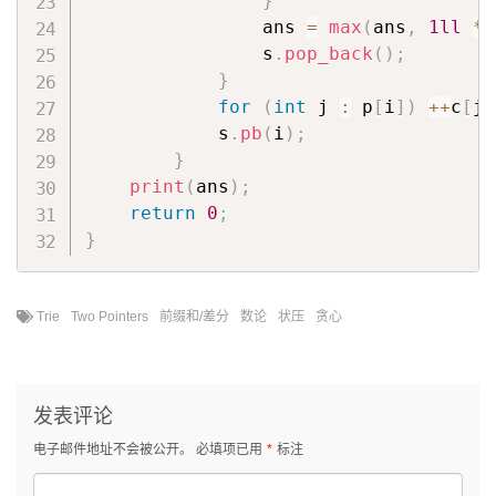
}
                ans 
=
max
(
ans
,
1ll
*
 
                s
.
pop_back
(
)
;
}
for
(
int
 j 
:
 p
[
i
]
)
++
c
[
j
]
            s
.
pb
(
i
)
;
}
print
(
ans
)
;
return
0
;
}
Trie
Two Pointers
前缀和/差分
数论
状压
贪心
发表评论
电子邮件地址不会被公开。
必填项已用
*
标注