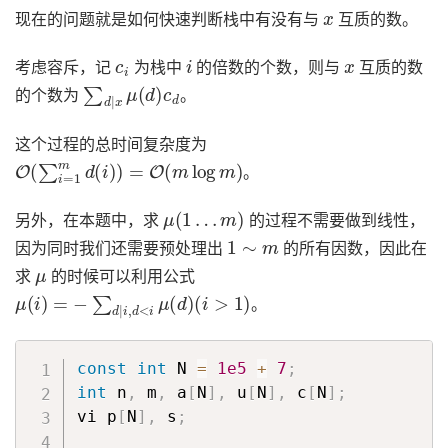
x
现在的问题就是如何快速判断栈中有没有与
互质的数。
c
i
i
x
考虑容斥，记
为栈中
的倍数的个数，则与
互质的数
∑
d
|
x
μ
(
d
)
c
d
的个数为
。
这个过程的总时间复杂度为
O
(
∑
i
=
1
m
d
(
i
)
)
=
O
(
m
log
m
)
。
μ
(
1
…
m
)
另外，在本题中，求
的过程不需要做到线性，
1
∼
m
因为同时我们还需要预处理出
的所有因数，因此在
μ
求
的时候可以利用公式
μ
(
i
)
=
−
∑
d
|
i
,
d
<
i
μ
(
d
)
(
i
>
1
)
。
const
int
 N 
=
1e5
+
7
;
int
 n
,
 m
,
 a
[
N
]
,
 u
[
N
]
,
 c
[
N
]
;
vi p
[
N
]
,
 s
;