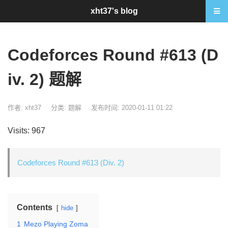
xht37's blog
Codeforces Round #613 (D
iv. 2) 题解
作者: xht37
分类:
题解
发布时间: 2020-01-11 01:22
Visits: 967
Codeforces Round #613 (Div. 2)
Contents
hide
1
Mezo Playing Zoma