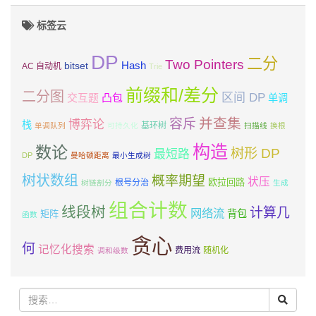
标签云
DP
二分
Two Pointers
Hash
bitset
AC 自动机
Trie
前缀和/差分
二分图
区间 DP
交互题
凸包
单调
并查集
容斥
博弈论
栈
基环树
单调队列
可持久化
扫描线
换根
构造
数论
树形 DP
最短路
DP
曼哈顿距离
最小生成树
树状数组
概率期望
状压
欧拉回路
根号分治
树链剖分
生成
组合计数
线段树
计算几
网络流
背包
矩阵
函数
贪心
何
记忆化搜索
费用流
随机化
调和级数