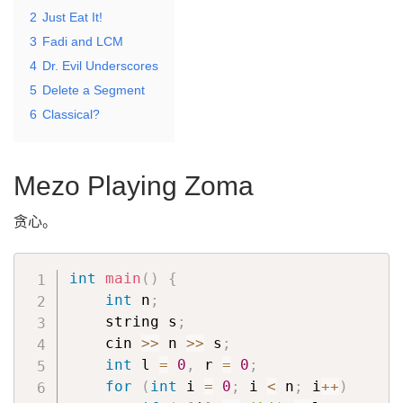
2
Just Eat It!
3
Fadi and LCM
4
Dr. Evil Underscores
5
Delete a Segment
6
Classical?
Mezo Playing Zoma
贪心。
int
main
(
)
{
int
 n
;
    string s
;
    cin 
>>
 n 
>>
 s
;
int
 l 
=
0
,
 r 
=
0
;
for
(
int
 i 
=
0
;
 i 
<
 n
;
 i
++
)