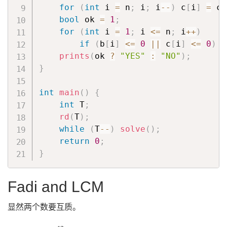
for
(
int
 i 
=
 n
;
 i
;
 i
--
)
 c
[
i
]
=
 c
[
bool
 ok 
=
1
;
for
(
int
 i 
=
1
;
 i 
<=
 n
;
 i
++
)
if
(
b
[
i
]
<=
0
||
 c
[
i
]
<=
0
)
 o
prints
(
ok 
?
"YES"
:
"NO"
)
;
}
int
main
(
)
{
int
 T
;
rd
(
T
)
;
while
(
T
--
)
solve
(
)
;
return
0
;
}
Fadi and LCM
显然两个数要互质。
X
≤
10
12
11