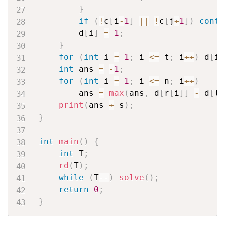
}
if
(
!
c
[
i
-
1
]
||
!
c
[
j
+
1
]
)
conti
        d
[
i
]
=
1
;
}
for
(
int
 i 
=
1
;
 i 
<=
 t
;
 i
++
)
 d
[
i
]
int
 ans 
=
-
1
;
for
(
int
 i 
=
1
;
 i 
<=
 n
;
 i
++
)
        ans 
=
max
(
ans
,
 d
[
r
[
i
]
]
-
 d
[
l
[
print
(
ans 
+
 s
)
;
}
int
main
(
)
{
int
 T
;
rd
(
T
)
;
while
(
T
--
)
solve
(
)
;
return
0
;
}