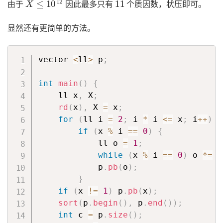
由于
因此最多只有
个质因数，状压即可。
显然还有更简单的方法。
vector 
<
ll
>
 p
;
int
main
(
)
{
    ll x
,
 X
;
rd
(
x
)
,
 X 
=
 x
;
for
(
ll i 
=
2
;
 i 
*
 i 
<=
 x
;
 i
++
)
if
(
x 
%
 i 
==
0
)
{
            ll o 
=
1
;
while
(
x 
%
 i 
==
0
)
 o 
*=
 i
            p
.
pb
(
o
)
;
}
if
(
x 
!=
1
)
 p
.
pb
(
x
)
;
sort
(
p
.
begin
(
)
,
 p
.
end
(
)
)
;
int
 c 
=
 p
.
size
(
)
;