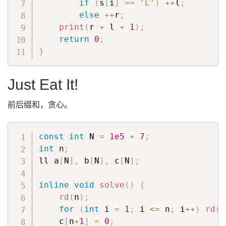
if
(
s
[
i
]
==
'L'
)
++
l
;
else
++
r
;
print
(
r 
+
 l 
+
1
)
;
return
0
;
}
Just Eat It!
前后缀和，贪心。
const
int
 N 
=
1e5
+
7
;
int
 n
;
ll a
[
N
]
,
 b
[
N
]
,
 c
[
N
]
;
inline
void
solve
(
)
{
rd
(
n
)
;
for
(
int
 i 
=
1
;
 i 
<=
 n
;
 i
++
)
rd
(
a
    c
[
n
+
1
]
=
0
;