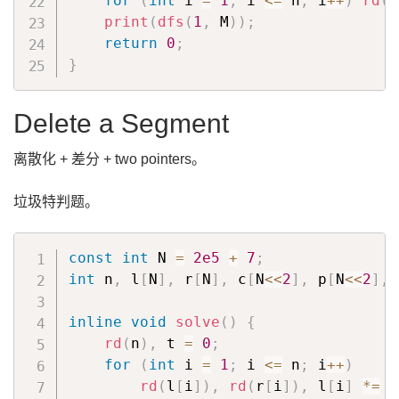
for
(
int
 i 
=
1
;
 i 
<=
 n
;
 i
++
)
rd
(
a
print
(
dfs
(
1
,
 M
)
)
;
return
0
;
}
Delete a Segment
离散化 + 差分 + two pointers。
垃圾特判题。
const
int
 N 
=
2e5
+
7
;
int
 n
,
 l
[
N
]
,
 r
[
N
]
,
 c
[
N
<<
2
]
,
 p
[
N
<<
2
]
,
 
inline
void
solve
(
)
{
rd
(
n
)
,
 t 
=
0
;
for
(
int
 i 
=
1
;
 i 
<=
 n
;
 i
++
)
rd
(
l
[
i
]
)
,
rd
(
r
[
i
]
)
,
 l
[
i
]
*=
2