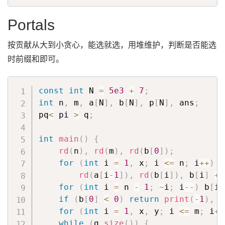
Portals
按贡献从大到小贪心，能选就选，用堆维护，判断是否能选
时前缀和即可。
const
int
 N 
=
5e3
+
7
;
int
 n
,
 m
,
 a
[
N
]
,
 b
[
N
]
,
 p
[
N
]
,
 ans
;
pq
<
 pi 
>
 q
;
int
main
(
)
{
rd
(
n
)
,
rd
(
m
)
,
rd
(
b
[
0
]
)
;
for
(
int
 i 
=
1
,
 x
;
 i 
<=
 n
;
 i
++
)
rd
(
a
[
i
-
1
]
)
,
rd
(
b
[
i
]
)
,
 b
[
i
]
+=
for
(
int
 i 
=
 n 
-
1
;
~
i
;
 i
--
)
 b
[
i
]
if
(
b
[
0
]
<
0
)
return
print
(
-
1
)
,
0
for
(
int
 i 
=
1
,
 x
,
 y
;
 i 
<=
 m
;
 i
++
while
(
q
.
size
(
)
)
{