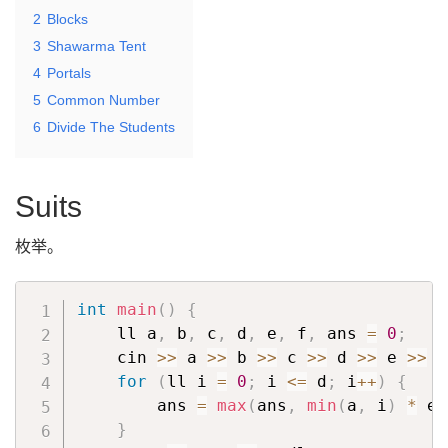
2
Blocks
3
Shawarma Tent
4
Portals
5
Common Number
6
Divide The Students
Suits
枚举。
int
main
(
)
{
    ll a
,
 b
,
 c
,
 d
,
 e
,
 f
,
 ans 
=
0
;
    cin 
>>
 a 
>>
 b 
>>
 c 
>>
 d 
>>
 e 
>>
 f
for
(
ll i 
=
0
;
 i 
<=
 d
;
 i
++
)
{
        ans 
=
max
(
ans
,
min
(
a
,
 i
)
*
 e 
}