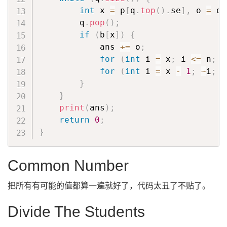
int
 x 
=
 p
[
q
.
top
(
)
.
se
]
,
 o 
=
 q
.
        q
.
pop
(
)
;
if
(
b
[
x
]
)
{
            ans 
+=
 o
;
for
(
int
 i 
=
 x
;
 i 
<=
 n
;
 i
for
(
int
 i 
=
 x 
-
1
;
~
i
;
 i
}
}
print
(
ans
)
;
return
0
;
}
Common Number
把所有有可能的值都算一遍就好了，代码太丑了不贴了。
Divide The Students