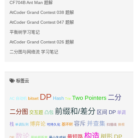
CF704B Ant Man 题解
AtCoder Grand Contest 038 题解
AtCoder Grand Contest 047 题解
平衡树学习笔记
AtCoder Grand Contest 026 题解
二分图与网络流 学习笔记
标签云
DP
二分
Two Pointers
Hash
bitset
AC 自动机
Trie
前缀和/差分
二分图
区间 DP
交互题
凸包
单调
并查集
容斥
博弈论
栈
基环树
单调队列
可持久化
扫描线
换根
构造
数论
树形 DP
最短路
DP
曼哈顿距离
最小生成树