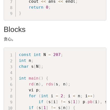
    cout 
<<
 ans 
<<
 endl
;
return
0
;
}
Blocks
贪心。
const
int
 N 
=
207
;
int
 n
;
char
 s
[
N
]
;
int
main
(
)
{
rd
(
n
)
,
rds
(
s
,
 n
)
;
    vi p
;
for
(
int
 i 
=
2
;
 i 
<
 n
;
 i
++
)
if
(
s
[
i
]
!=
 s
[
1
]
)
 p
.
pb
(
i
)
,
 s
[
if
(
s
[
1
]
!=
 s
[
n
]
)
{