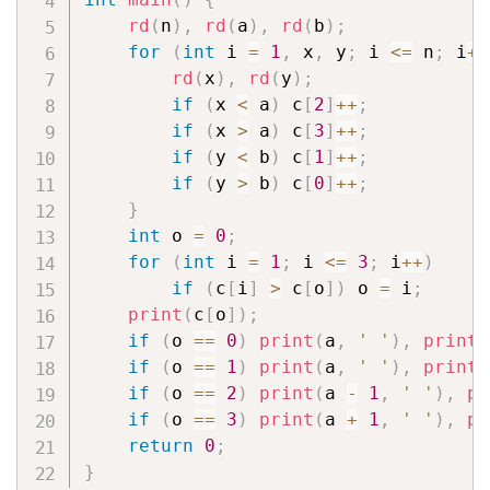
rd
(
n
)
,
rd
(
a
)
,
rd
(
b
)
;
for
(
int
 i 
=
1
,
 x
,
 y
;
 i 
<=
 n
;
 i
++
rd
(
x
)
,
rd
(
y
)
;
if
(
x 
<
 a
)
 c
[
2
]
++
;
if
(
x 
>
 a
)
 c
[
3
]
++
;
if
(
y 
<
 b
)
 c
[
1
]
++
;
if
(
y 
>
 b
)
 c
[
0
]
++
;
}
int
 o 
=
0
;
for
(
int
 i 
=
1
;
 i 
<=
3
;
 i
++
)
if
(
c
[
i
]
>
 c
[
o
]
)
 o 
=
 i
;
print
(
c
[
o
]
)
;
if
(
o 
==
0
)
print
(
a
,
' '
)
,
print
(
if
(
o 
==
1
)
print
(
a
,
' '
)
,
print
(
if
(
o 
==
2
)
print
(
a 
-
1
,
' '
)
,
pr
if
(
o 
==
3
)
print
(
a 
+
1
,
' '
)
,
pr
return
0
;
}