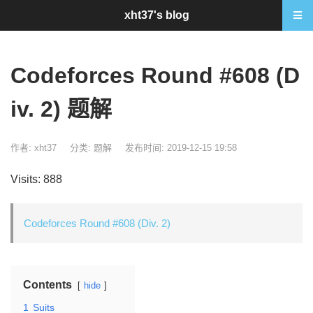
xht37's blog
Codeforces Round #608 (D
iv. 2) 题解
作者: xht37
分类:
题解
发布时间: 2019-12-15 19:58
Visits: 888
Codeforces Round #608 (Div. 2)
Contents
hide
1
Suits