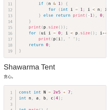
if
(
n 
&
1
)
{
for
(
int
 i 
=
1
;
 i 
<
 n
;
 i 
}
else
return
print
(
-
1
)
,
0
;
}
print
(
p
.
size
(
)
)
;
for
(
ui i 
=
0
;
 i 
<
 p
.
size
(
)
;
 i
++
)
print
(
p
[
i
]
,
' '
)
;
return
0
;
}
Shawarma Tent
贪心。
const
int
 N 
=
2e5
+
7
;
int
 n
,
 a
,
 b
,
 c
[
4
]
;
int
main
(
)
{