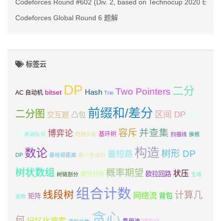
Codeforces Round #602 (Div. 2, based on Technocup 2020 Elim
Codeforces Global Round 6 题解
标签云
DP
二分
Two Pointers
Hash
bitset
AC 自动机
Trie
前缀和/差分
二分图
区间 DP
交互题
凸包
单调
并查集
容斥
博弈论
栈
基环树
单调队列
可持久化
扫描线
换根
构造
数论
树形 DP
最短路
DP
曼哈顿距离
最小生成树
树状数组
概率期望
状压
欧拉回路
根号分治
树链剖分
生成
组合计数
线段树
计算几
网络流
背包
矩阵
函数
贪心
何
记忆化搜索