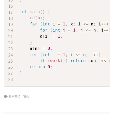
int
main
(
)
{
rd
(
n
)
;
for
(
int
 i 
=
1
,
 x
;
 i 
<=
 n
;
 i
++
)
{
for
(
int
 j 
=
1
;
 j 
<=
 n
;
 j
++
)
        a
[
i
]
=
1
;
}
    a
[
n
]
=
0
;
for
(
int
 i 
=
1
;
 i 
<=
 n
;
 i
++
)
if
(
work
(
)
)
return
 cout 
<<
 fi
return
0
;
}
概率期望
贪心