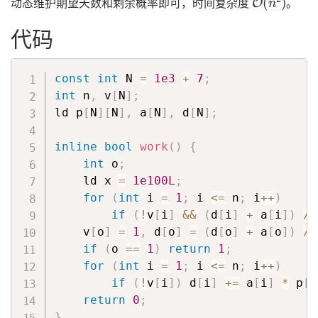
动态维护期望天数和剩余概率即可，时间复杂度
。
代码
const
int
 N 
=
1e3
+
7
;
int
 n
,
 v
[
N
]
;
ld p
[
N
]
[
N
]
,
 a
[
N
]
,
 d
[
N
]
;
inline
bool
work
(
)
{
int
 o
;
    ld x 
=
1e100L
;
for
(
int
 i 
=
1
;
 i 
<=
 n
;
 i
++
)
if
(
!
v
[
i
]
&&
(
d
[
i
]
+
 a
[
i
]
)
/
    v
[
o
]
=
1
,
 d
[
o
]
=
(
d
[
o
]
+
 a
[
o
]
)
/
if
(
o 
==
1
)
return
1
;
for
(
int
 i 
=
1
;
 i 
<=
 n
;
 i
++
)
if
(
!
v
[
i
]
)
 d
[
i
]
+=
 a
[
i
]
*
 p
[
i
return
0
;
}