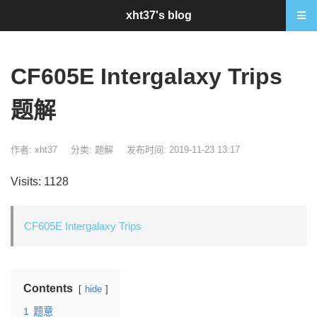
xht37's blog
CF605E Intergalaxy Trips
题解
作者: xht37
分类:
题解
发布时间: 2019-11-23 13:17
Visits: 1128
CF605E Intergalaxy Trips
Contents
hide
1
题意