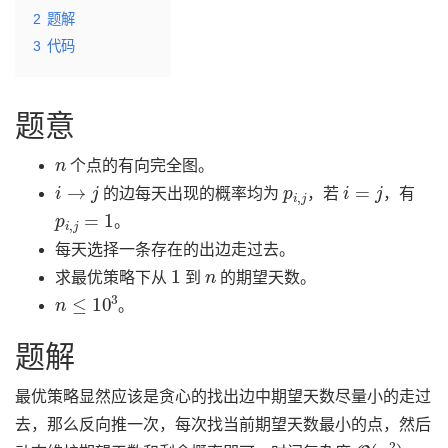
2
题解
3
代码
题意
n
个点的有向完全图。
i
→
j
p
i
,
j
i
=
j
的边每天出现的概率均为
，若
，有
p
i
,
j
=
1
。
每天选择一条存在的出边走过去。
1
n
求最优策略下从
到
的期望天数。
n
≤
10
3
。
题解
最优策略显然应该是贪心的找出边中期望天数尽量小的走过
去，那么反向推一次，每次找当前期望天数最小的点，然后
O
(
n
2
)