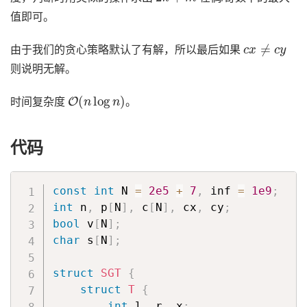
值即可。
c
x
≠
c
y
由于我们的贪心策略默认了有解，所以最后如果
则说明无解。
O
(
n
log
n
)
时间复杂度
。
代码
const
int
 N 
=
2e5
+
7
,
 inf 
=
1e9
;
int
 n
,
 p
[
N
]
,
 c
[
N
]
,
 cx
,
 cy
;
bool
 v
[
N
]
;
char
 s
[
N
]
;
struct
SGT
{
struct
T
{
int
 l
,
 r
,
 x
;