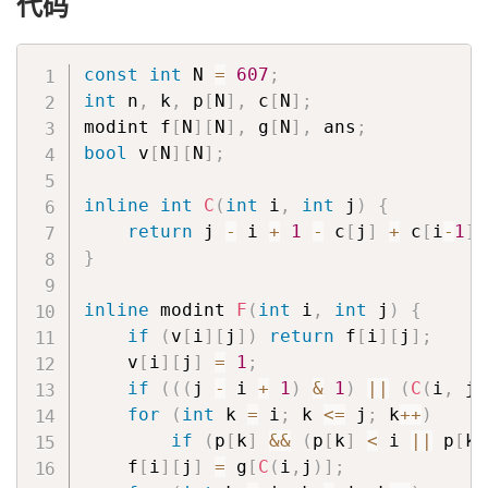
代码
const
int
 N 
=
607
;
int
 n
,
 k
,
 p
[
N
]
,
 c
[
N
]
;
modint f
[
N
]
[
N
]
,
 g
[
N
]
,
 ans
;
bool
 v
[
N
]
[
N
]
;
inline
int
C
(
int
 i
,
int
 j
)
{
return
 j 
-
 i 
+
1
-
 c
[
j
]
+
 c
[
i
-
1
]
;
}
inline
 modint 
F
(
int
 i
,
int
 j
)
{
if
(
v
[
i
]
[
j
]
)
return
 f
[
i
]
[
j
]
;
    v
[
i
]
[
j
]
=
1
;
if
(
(
(
j 
-
 i 
+
1
)
&
1
)
||
(
C
(
i
,
 j
)
for
(
int
 k 
=
 i
;
 k 
<=
 j
;
 k
++
)
if
(
p
[
k
]
&&
(
p
[
k
]
<
 i 
||
 p
[
k
]
    f
[
i
]
[
j
]
=
 g
[
C
(
i
,
j
)
]
;