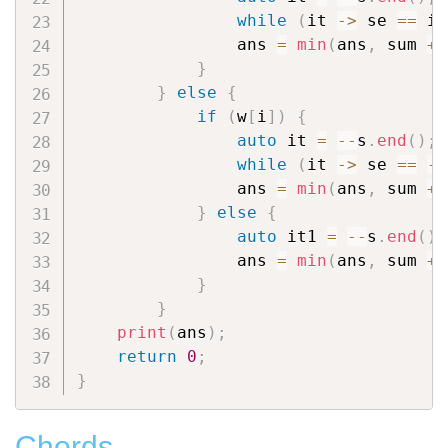
while
(
it 
->
 se 
==
 i
)
                ans 
=
min
(
ans
,
 sum 
+
 
}
}
else
{
if
(
w
[
i
]
)
{
auto
 it 
=
--
s
.
end
(
)
;
while
(
it 
->
 se 
==
-
i
                ans 
=
min
(
ans
,
 sum 
+
 
}
else
{
auto
 it1 
=
--
s
.
end
(
)
,
                ans 
=
min
(
ans
,
 sum 
+
 
}
}
print
(
ans
)
;
return
0
;
}
Chords