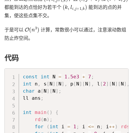
(
k
,
l
i
,
j
+
1
,
k
)
都能到达的点恰好为若干个
能到达的点的并
集，使这些点集不交。
O
(
n
3
)
于是可以
计算，常数很小可以通过，注意滚动数组
防止炸空间。
代码
const
int
 N 
=
1.5e3
+
7
;
int
 n
,
 s
[
N
]
[
N
]
,
 p
[
N
]
[
N
]
,
 l
[
2
]
[
N
]
[
N
]
,
 
char
 a
[
N
]
[
N
]
;
ll ans
;
int
main
(
)
{
rd
(
n
)
;
for
(
int
 i 
=
1
;
 i 
<=
 n
;
 i
++
)
rds
(