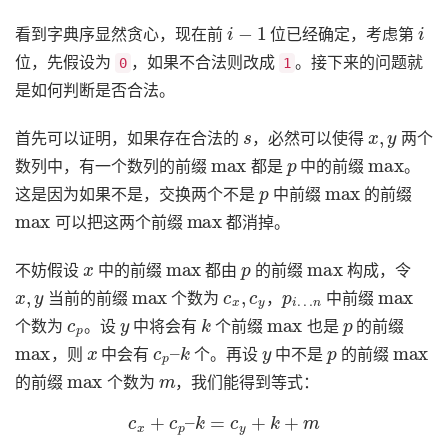
i
−
1
i
看到字典序显然贪心，现在前
位已经确定，考虑第
位，先假设为
，如果不合法则改成
。接下来的问题就
0
1
是如何判断是否合法。
s
x
,
y
首先可以证明，如果存在合法的
，必然可以使得
两个
max
p
max
数列中，有一个数列的前缀
都是
中的前缀
。
p
max
这是因为如果不是，交换两个不是
中前缀
的前缀
max
max
可以把这两个前缀
都消掉。
x
max
p
max
不妨假设
中的前缀
都由
的前缀
构成，令
x
,
y
max
c
x
,
c
y
p
n
i
…
max
当前的前缀
个数为
，
中前缀
c
p
y
k
max
p
个数为
。设
中将会有
个前缀
也是
的前缀
max
x
c
k
p
–
y
p
max
，则
中会有
个。再设
中不是
的前缀
max
m
的前缀
个数为
，我们能得到等式：
c
x
+
c
p
–
k
=
c
y
+
k
+
m