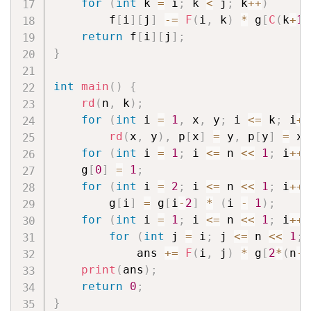
for
(
int
 k 
=
 i
;
 k 
<
 j
;
 k
++
)
        f
[
i
]
[
j
]
-=
F
(
i
,
 k
)
*
 g
[
C
(
k
+
1
,
return
 f
[
i
]
[
j
]
;
}
int
main
(
)
{
rd
(
n
,
 k
)
;
for
(
int
 i 
=
1
,
 x
,
 y
;
 i 
<=
 k
;
 i
++
rd
(
x
,
 y
)
,
 p
[
x
]
=
 y
,
 p
[
y
]
=
 x
,
for
(
int
 i 
=
1
;
 i 
<=
 n 
<<
1
;
 i
++
)
    g
[
0
]
=
1
;
for
(
int
 i 
=
2
;
 i 
<=
 n 
<<
1
;
 i
++
)
        g
[
i
]
=
 g
[
i
-
2
]
*
(
i 
-
1
)
;
for
(
int
 i 
=
1
;
 i 
<=
 n 
<<
1
;
 i
++
)
for
(
int
 j 
=
 i
;
 j 
<=
 n 
<<
1
;
 
            ans 
+=
F
(
i
,
 j
)
*
 g
[
2
*
(
n
-
k
print
(
ans
)
;
return
0
;
}