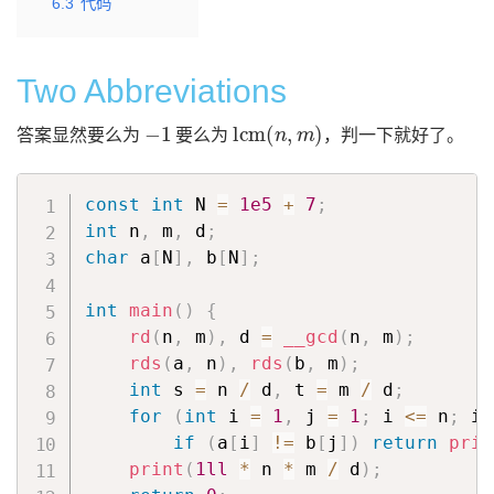
6.3
代码
Two Abbreviations
−
1
lcm
(
n
,
m
)
答案显然要么为
要么为
，判一下就好了。
const
int
 N 
=
1e5
+
7
;
int
 n
,
 m
,
 d
;
char
 a
[
N
]
,
 b
[
N
]
;
int
main
(
)
{
rd
(
n
,
 m
)
,
 d 
=
__gcd
(
n
,
 m
)
;
rds
(
a
,
 n
)
,
rds
(
b
,
 m
)
;
int
 s 
=
 n 
/
 d
,
 t 
=
 m 
/
 d
;
for
(
int
 i 
=
1
,
 j 
=
1
;
 i 
<=
 n
;
 i 
if
(
a
[
i
]
!=
 b
[
j
]
)
return
prin
print
(
1ll
*
 n 
*
 m 
/
 d
)
;