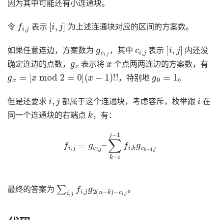
因为其中可能还有小连通块。
f
i
,
j
[
i
,
j
]
令
表示
为上述连通块对应的区间的方案数。
g
c
i
,
j
c
i
,
j
[
i
,
j
]
如果任意连边，方案数为
，其中
表示
内还没
g
x
x
确定连边的点数，
表示将
个点两两连边的方案数，有
g
x
=
[
x
mod
2
=
0
]
(
x
−
1
)
!
!
g
0
=
1
，特别地
。
i
,
j
i
但是还要求
都属于这个连通块，考虑容斥，枚举跟
在
k
同一个连通块的右端点
，有：
f
i
,
j
=
g
c
i
,
j
–
∑
k
=
i
j
−
1
f
i
,
k
g
c
k
+
1
,
j
∑
−
c
i
,
i
j
,
f
j
i
,
j
g
2
(
n
−
k
)
最终的答案为
。