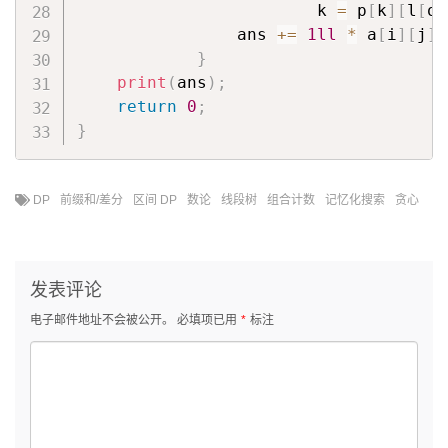
                        k 
=
 p
[
k
]
[
l
[
o
]
                ans 
+=
1ll
*
 a
[
i
]
[
j
]
}
print
(
ans
)
;
return
0
;
}
DP
前缀和/差分
区间 DP
数论
线段树
组合计数
记忆化搜索
贪心
发表评论
电子邮件地址不会被公开。
必填项已用
*
标注