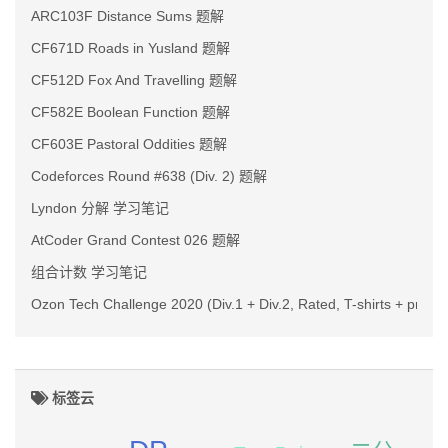
ARC103F Distance Sums 题解
CF671D Roads in Yusland 题解
CF512D Fox And Travelling 题解
CF582E Boolean Function 题解
CF603E Pastoral Oddities 题解
Codeforces Round #638 (Div. 2) 题解
Lyndon 分解 学习笔记
AtCoder Grand Contest 026 题解
组合计数 学习笔记
Ozon Tech Challenge 2020 (Div.1 + Div.2, Rated, T-shirts + prize
标签云