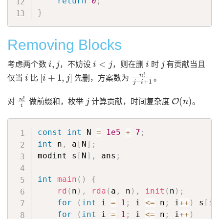
return
0
;
}
Removing Blocks
i
,
j
i
<
j
i
j
考虑两个数
，不妨设
，则在删
时
有贡献当且
i
[
i
+
1
,
j
]
n
!
j
−
i
+
1
仅当
比
先删，方案数为
。
n
!
i
j
O
(
n
)
对
做前缀和，枚举
计算贡献，时间复杂度
。
const
int
 N 
=
1e5
+
7
;
int
 n
,
 a
[
N
]
;
modint s
[
N
]
,
 ans
;
int
main
(
)
{
rd
(
n
)
,
rda
(
a
,
 n
)
,
init
(
n
)
;
for
(
int
 i 
=
1
;
 i 
<=
 n
;
 i
++
)
 s
[
i
]
for
(
int
 i 
=
1
;
 i 
<=
 n
;
 i
++
)