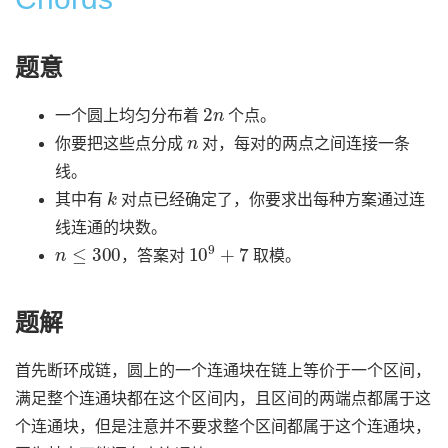
题意
2
n
一个圆上均匀分布着
个点。
n
你要把这些点分成
对，每对的两点之间连接一条
线。
k
其中有
对点已经确定了，你要求出每种方案通过连
线连通的块数。
n
≤
300
10
9
+
7
，答案对
取模。
题解
首先断环成链，圆上的一个连通块在链上等价于一个区间，
满足整个连通块都在这个区间内，且区间的两端点都属于这
个连通块，但是注意并不要求整个区间都属于这个连通块，