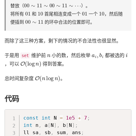
00
∼
11
∼
00
∼
11
∼
⋯
替放（
）。
01
10
01
10
将所有
和
首尾相连变成一个
一个
，然后随
00
∼
11
便插到
的环中合法的位置即可。
而除了这三种方案，剩下的情况的不合法性也很显然。
n
a
i
,
b
i
i
于是用
维护前
小的数，然后枚举
都被选的
set
O
(
log
n
)
，可以
得到答案。
O
(
n
log
n
)
总时间复杂度
。
代码
const
int
 N 
=
1e5
+
7
;
int
 n
,
 a
[
N
]
,
 b
[
N
]
;
ll sa
,
 sb
,
 sum
,
 ans
;