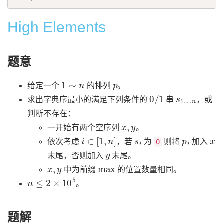
High Elements
题意
1
∼
n
p
给定一个
的排列
。
0
/
1
s
n
1
…
求出字典序最小的满足下列条件的
串
，或
判断不存在：
x
,
y
一开始有两个空序列
。
i
∈
[
1
,
n
]
s
i
p
i
x
依次考虑
，若
为
则将
加入
0
y
末尾，否则加入
末尾。
x
,
y
max
中为前缀
的位置数量相同。
n
≤
2
×
10
5
。
题解