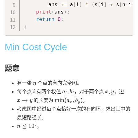
        ans 
+=
 a
[
i
]
*
(
s
[
i
]
+
 s
[
n
-
i
+
1
print
(
ans
)
;
return
0
;
}
Min Cost Cycle
题意
n
有一张
个点的有向完全图。
i
a
i
,
b
i
x
,
y
每个点
有两个权值
，对于两个点
，边
x
→
y
min
(
a
x
,
b
y
)
的长度为
。
考虑图中经过每个点恰好一次的有向环，求出其中的
最短路径长。
n
≤
10
5
。