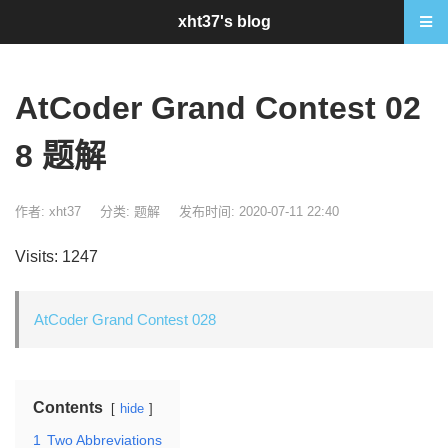
xht37's blog
AtCoder Grand Contest 02
8 题解
作者: xht37
分类:
题解
发布时间: 2020-07-11 22:40
Visits: 1247
AtCoder Grand Contest 028
Contents
hide
1
Two Abbreviations