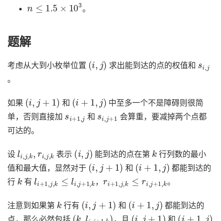
n
≤
1.5
×
10
3
。
题解
(
i
,
j
)
s
i
,
j
考虑从大到小枚举位置
求出能到达的点的权值和
。
(
i
,
j
+
1
)
(
i
+
1
,
j
)
如果
和
中至多一个不是障碍则很简
s
i
+
1
,
j
s
i
,
j
+
1
单，否则直接加
和
会算重，要减掉两个点都
可达的。
l
i
,
j
,
k
,
r
i
,
j
,
k
(
i
,
j
)
k
设
表示
能到达的点在第
行列数的最小
(
i
,
j
+
1
)
(
i
+
1
,
j
)
值和最大值，显然对于
和
都能到达的
k
l
i
+
1
,
j
,
k
≤
l
i
,
j
+
1
,
k
r
i
+
1
,
j
,
k
≤
r
i
,
j
+
1
,
k
行
有
，
。
k
(
i
,
j
+
1
)
(
i
+
1
,
j
)
注意到如果第
行有
和
都能到达的
(
k
,
l
i
,
j
+
1
,
k
)
(
i
,
j
+
1
)
(
i
+
1
,
j
)
点，那么必然包括
，且
和