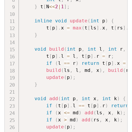
}
 t
[
N
<<
2
|
1
]
;
inline
void
update
(
int
 p
)
{
        t
[
p
]
.
x 
=
max
(
t
[
ls
]
.
x
,
 t
[
rs
]
.
x
}
void
build
(
int
 p
,
int
 l
,
int
 r
,
i
        t
[
p
]
.
l 
=
 l
,
 t
[
p
]
.
r 
=
 r
;
if
(
l 
==
 r
)
return
 t
[
p
]
.
x 
=
 x
build
(
ls
,
 l
,
 md
,
 x
)
,
build
(
rs
update
(
p
)
;
}
void
add
(
int
 p
,
int
 x
,
int
 k
)
{
if
(
t
[
p
]
.
l 
==
 t
[
p
]
.
r
)
return
 
if
(
x 
<=
 md
)
add
(
ls
,
 x
,
 k
)
;
if
(
x 
>
 md
)
add
(
rs
,
 x
,
 k
)
;
update
(
p
)
;