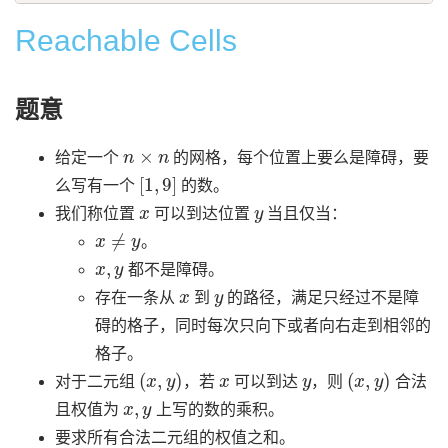
Reachable Cells
题意
n
×
n
给定一个
的网格，每个位置上要么是障碍，要
[
1
,
9
]
么写有一个
的数。
x
y
我们称位置
可以到达位置
当且仅当：
x
≠
y
。
x
,
y
都不是障碍。
x
y
存在一条从
到
的路径，满足只经过不是障
碍的格子，同时每次只向下或者向右走到相邻的
格子。
(
x
,
y
)
x
y
(
x
,
y
)
对于二元组
，若
可以到达
，则
合法
x
,
y
且权值为
上写的数的乘积。
要求所有合法二元组的权值之和。