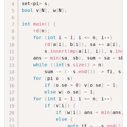
set
<
pi
>
 s
;
bool
 v
[
N
]
,
 w
[
N
]
;
int
main
(
)
{
rd
(
n
)
;
for
(
int
 i 
=
1
;
 i 
<=
 n
;
 i
++
)
rd
(
a
[
i
]
,
 b
[
i
]
)
,
 sa 
+=
 a
[
i
]
,
 s
        s
.
insert
(
mp
(
a
[
i
]
,
 i
)
)
,
 s
.
inse
    ans 
=
min
(
sa
,
 sb
)
,
 sum 
=
 sa 
+
 sb
;
while
(
(
int
)
s
.
size
(
)
>
 n
)
        sum 
-=
(
--
s
.
end
(
)
)
->
 fi
,
 s
.
e
for
(
pi o 
:
 s
)
if
(
o
.
se 
>
0
)
 v
[
o
.
se
]
=
1
;
else
 w
[
-
o
.
se
]
=
1
;
for
(
int
 i 
=
1
;
 i 
<=
 n
;
 i
++
)
if
(
v
[
i
]
)
{
if
(
w
[
i
]
)
 ans 
=
min
(
ans
,
 
else
{
auto
 it 
=
--
s
.
end
(
)
;