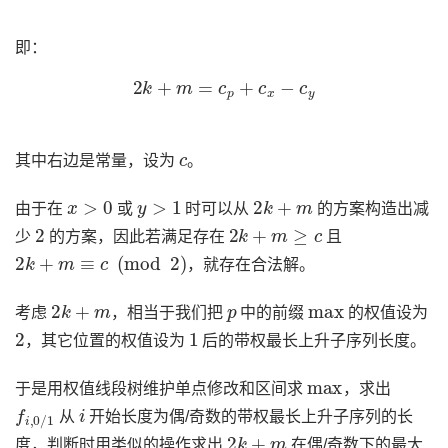
即：
2
k
+
m
=
c
p
+
c
x
−
c
y
c
其中右边是常量，设为
。
x
>
0
y
>
1
2
k
+
m
由于在
或
时可以从
的方案构造出减
2
2
k
+
m
≥
c
少
的方案，因此若满足存在
且
2
k
+
m
≡
c
(
mod
2
)
，就存在合法解。
2
k
+
m
p
max
考虑
，相当于我们把
中的前缀
的权值设为
2
1
，其它位置的权值设为
后的带权最长上升子序列长度。
max
于是用权值线段树维护单点修改和区间求
，求出
f
i
,
0
/
1
i
从
开始长度为偶/奇数的带权最长上升子序列的长
2
k
+
m
度，判断时用类似的操作求出
在偶/奇数下的最大