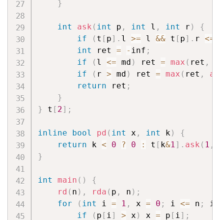
}
int
ask
(
int
 p
,
int
 l
,
int
 r
)
{
if
(
t
[
p
]
.
l 
>=
 l 
&&
 t
[
p
]
.
r 
<=
 
int
 ret 
=
-
inf
;
if
(
l 
<=
 md
)
 ret 
=
max
(
ret
,
a
if
(
r 
>
 md
)
 ret 
=
max
(
ret
,
as
return
 ret
;
}
}
 t
[
2
]
;
inline
bool
pd
(
int
 x
,
int
 k
)
{
return
 k 
<
0
?
0
:
 t
[
k
&
1
]
.
ask
(
1
,
 
}
int
main
(
)
{
rd
(
n
)
,
rda
(
p
,
 n
)
;
for
(
int
 i 
=
1
,
 x 
=
0
;
 i 
<=
 n
;
 i
+
if
(
p
[
i
]
>
 x
)
 x 
=
 p
[
i
]
;