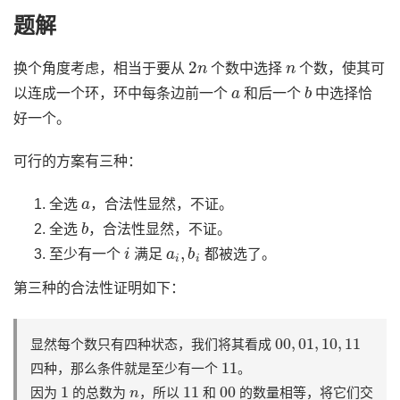
题解
2
n
n
换个角度考虑，相当于要从
个数中选择
个数，使其可
a
b
以连成一个环，环中每条边前一个
和后一个
中选择恰
好一个。
可行的方案有三种：
a
全选
，合法性显然，不证。
b
全选
，合法性显然，不证。
i
a
i
,
b
i
至少有一个
满足
都被选了。
第三种的合法性证明如下：
00
,
01
,
10
,
11
显然每个数只有四种状态，我们将其看成
11
四种，那么条件就是至少有一个
。
1
n
11
00
因为
的总数为
，所以
和
的数量相等，将它们交