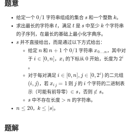
题意
0
/
1
s
k
给定一个
字符串组成的集合
和一个整数
。
t
t
s
k
求出最长的字符串
，满足
是
中至少
个字符串
的子序列，在最长的基础上最小化字典序。
s
并不直接给出，而是通过以下方式给出：
n
n
+
1
0
/
1
x
n
0
…
给定
和
个
字符串
，其中对
i
∈
[
0
,
n
]
x
i
0
2
i
于
，
的下标从
开始，长度为
。
i
∈
[
0
,
n
]
,
j
∈
[
0
,
2
i
)
对于每对满足
的二元组
(
i
,
j
)
x
i
j
=
1
j
i
，若
则
的
个字符的二进制表
∈
s
∉
s
示（可能有前导零）
，否则
。
s
>
n
中不存在长度
的字符串。
n
≤
20
k
≤
|
s
|
，
。
题解