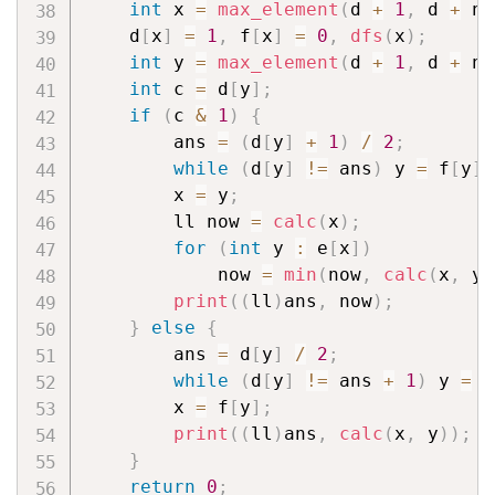
int
 x 
=
max_element
(
d 
+
1
,
 d 
+
 n 
    d
[
x
]
=
1
,
 f
[
x
]
=
0
,
dfs
(
x
)
;
int
 y 
=
max_element
(
d 
+
1
,
 d 
+
 n 
int
 c 
=
 d
[
y
]
;
if
(
c 
&
1
)
{
        ans 
=
(
d
[
y
]
+
1
)
/
2
;
while
(
d
[
y
]
!=
 ans
)
 y 
=
 f
[
y
]
;
        x 
=
 y
;
        ll now 
=
calc
(
x
)
;
for
(
int
 y 
:
 e
[
x
]
)
            now 
=
min
(
now
,
calc
(
x
,
 y
)
print
(
(
ll
)
ans
,
 now
)
;
}
else
{
        ans 
=
 d
[
y
]
/
2
;
while
(
d
[
y
]
!=
 ans 
+
1
)
 y 
=
 f
        x 
=
 f
[
y
]
;
print
(
(
ll
)
ans
,
calc
(
x
,
 y
)
)
;
}
return
0
;