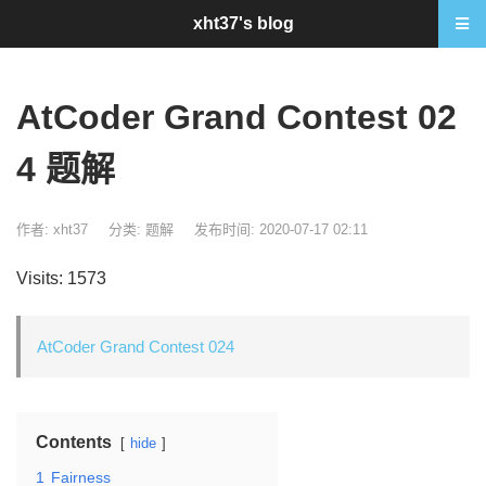
xht37's blog
AtCoder Grand Contest 02
4 题解
作者: xht37
分类:
题解
发布时间: 2020-07-17 02:11
Visits: 1573
AtCoder Grand Contest 024
Contents
hide
1
Fairness