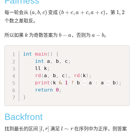
Fairness
(
a
,
b
,
c
)
(
b
+
c
,
a
+
c
,
a
+
c
)
1
,
2
每一轮会从
变成
，第
个数之差取反。
k
b
−
a
a
−
b
所以如果
为奇数答案为
，否则为
。
int
main
(
)
{
int
 a
,
 b
,
 c
;
    ll k
;
rd
(
a
,
 b
,
 c
)
,
rd
(
k
)
;
print
(
k 
&
1
?
 b 
-
 a 
:
 a 
-
 b
)
;
return
0
;
}
Backfront
[
l
,
r
]
l
∼
r
找到最长的区间
满足
在序列中为正序，则答案
n
−
(
r
−
l
+
1
)