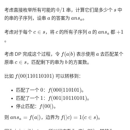
0
/
1
s
考虑直接枚举所有可能的
串，计算它们是多少个
中
a
a
n
s
a
的串的子序列，设串
的答案为
。
c
∈
s
c
a
a
n
s
a
+
1
考虑对于每个
，将
的所有子序列
的
都
。
f
(
a
|
b
)
a
考虑 DP 完成这个过程，令
表示使用
去匹配某个
c
∈
s
b
原串
，匹配剩下的串为
的方案数。
f
(
00
|
110110101
)
比如
可以转移到：
0
f
(
000
|
110101
)
匹配了一个
：
。
1
f
(
001
|
10110101
)
匹配了一个
：
。
f
(
00
|
)
停止匹配：
。
a
n
s
a
=
f
(
a
|
)
f
(
|
c
)
=
1
(
c
∈
s
)
则
，边界为
。
|
a
|
+
|
b
|
≤
n
O
(
n
2
n
)