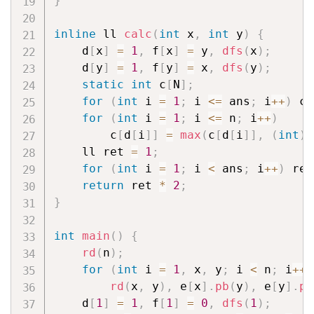
}
inline
 ll 
calc
(
int
 x
,
int
 y
)
{
    d
[
x
]
=
1
,
 f
[
x
]
=
 y
,
dfs
(
x
)
;
    d
[
y
]
=
1
,
 f
[
y
]
=
 x
,
dfs
(
y
)
;
static
int
 c
[
N
]
;
for
(
int
 i 
=
1
;
 i 
<=
 ans
;
 i
++
)
 c
[
for
(
int
 i 
=
1
;
 i 
<=
 n
;
 i
++
)
        c
[
d
[
i
]
]
=
max
(
c
[
d
[
i
]
]
,
(
int
)
e
    ll ret 
=
1
;
for
(
int
 i 
=
1
;
 i 
<
 ans
;
 i
++
)
 ret
return
 ret 
*
2
;
}
int
main
(
)
{
rd
(
n
)
;
for
(
int
 i 
=
1
,
 x
,
 y
;
 i 
<
 n
;
 i
++
)
rd
(
x
,
 y
)
,
 e
[
x
]
.
pb
(
y
)
,
 e
[
y
]
.
pb
    d
[
1
]
=
1
,
 f
[
1
]
=
0
,
dfs
(
1
)
;