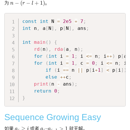
为
。
const
int
 N 
=
2e5
+
7
;
int
 n
,
 a
[
N
]
,
 p
[
N
]
,
 ans
;
int
main
(
)
{
rd
(
n
)
,
rda
(
a
,
 n
)
;
for
(
int
 i 
=
1
;
 i 
<=
 n
;
 i
++
)
 p
[
a
[
for
(
int
 i 
=
1
,
 c 
=
0
;
 i 
<=
 n
;
 i
+
if
(
i 
==
 n 
||
 p
[
i
+
1
]
<
 p
[
i
]
)
 
else
++
c
;
print
(
n 
-
 ans
)
;
return
0
;
}
Sequence Growing Easy
a
i
≥
i
a
i
–
a
i
−
1
>
1
如果
或者
就无解。