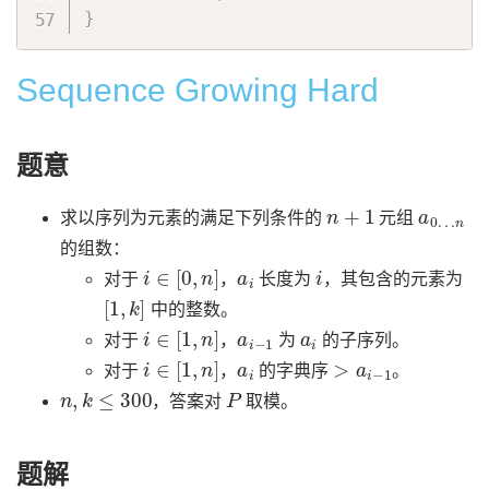
}
Sequence Growing Hard
题意
n
+
1
a
n
0
…
求以序列为元素的满足下列条件的
元组
的组数：
i
∈
[
0
,
n
]
a
i
i
对于
，
长度为
，其包含的元素为
[
1
,
k
]
中的整数。
i
∈
[
1
,
n
]
a
i
−
1
a
i
对于
，
为
的子序列。
i
∈
[
1
,
n
]
a
i
>
a
i
−
1
对于
，
的字典序
。
n
,
k
≤
300
P
，答案对
取模。
题解