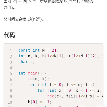
因为
，所以状态数为
，转移为
O
(
1
)
。
O
(
n
2
n
)
总时间复杂度
。
代码
const
int
 N 
=
21
;
int
 n
,
 k
,
 b
[
1
<<
N
|
1
]
,
 t
[
1
<<
N
|
1
]
[
2
]
,
 f
[
char
 c
;
int
main
(
)
{
rd
(
n
,
 k
)
;
for
(
int
 i 
=
0
;
 i 
<=
 n
;
 i
++
)
for
(
int
 x 
=
0
;
 x 
<
1
<<
 i
;
 x
rdc
(
c
)
,
 f
[
i
]
[
1
<<
i
^
x
]
=
 c 
    b
[
0
]
=
-
1
;