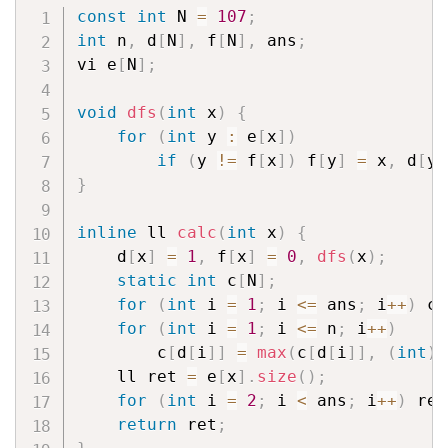
const
int
 N 
=
107
;
int
 n
,
 d
[
N
]
,
 f
[
N
]
,
 ans
;
vi e
[
N
]
;
void
dfs
(
int
 x
)
{
for
(
int
 y 
:
 e
[
x
]
)
if
(
y 
!=
 f
[
x
]
)
 f
[
y
]
=
 x
,
 d
[
y
]
}
inline
 ll 
calc
(
int
 x
)
{
    d
[
x
]
=
1
,
 f
[
x
]
=
0
,
dfs
(
x
)
;
static
int
 c
[
N
]
;
for
(
int
 i 
=
1
;
 i 
<=
 ans
;
 i
++
)
 c
[
for
(
int
 i 
=
1
;
 i 
<=
 n
;
 i
++
)
        c
[
d
[
i
]
]
=
max
(
c
[
d
[
i
]
]
,
(
int
)
e
    ll ret 
=
 e
[
x
]
.
size
(
)
;
for
(
int
 i 
=
2
;
 i 
<
 ans
;
 i
++
)
 ret
return
 ret
;