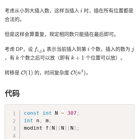
i
考虑从小到大插入数，这样当插入
时，插在所有位置都是
合法的。
但是这样会算重复，规定相同数只能插在最后即可。
f
i
,
j
,
k
i
j
考虑 DP，设
表示当前插入到第
个数，插入的数为
k
k
+
1
，有
个数之后可以放（即有
个位置可以放）。
O
(
1
)
O
(
n
3
)
转移是
的，时间复杂度
。
代码
const
int
 N 
=
307
;
int
 n
,
 m
;
modint f
[
N
]
[
N
]
[
N
]
;