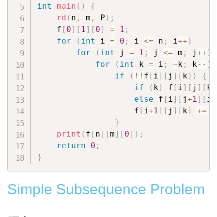
int
main
(
)
{
rd
(
n
,
 m
,
 P
)
;
    f
[
0
]
[
1
]
[
0
]
=
1
;
for
(
int
 i 
=
0
;
 i 
<=
 n
;
 i
++
)
for
(
int
 j 
=
1
;
 j 
<=
 m
;
 j
++
)
for
(
int
 k 
=
 i
;
~
k
;
 k
--
)
if
(
!
!
f
[
i
]
[
j
]
[
k
]
)
{
if
(
k
)
 f
[
i
]
[
j
]
[
k
-
else
 f
[
i
]
[
j
+
1
]
[
i
]
                    f
[
i
+
1
]
[
j
]
[
k
]
+=
 f
}
print
(
f
[
n
]
[
m
]
[
0
]
)
;
return
0
;
}
Simple Subsequence Problem