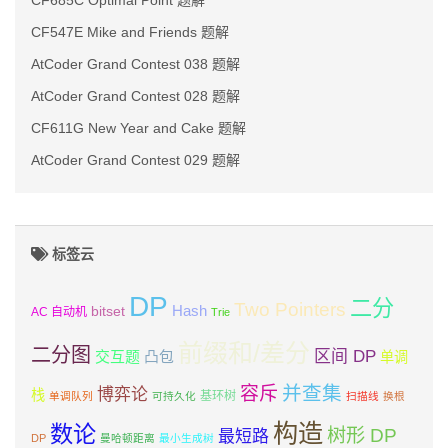
CF685C Optimal Point 题解
CF547E Mike and Friends 题解
AtCoder Grand Contest 038 题解
AtCoder Grand Contest 028 题解
CF611G New Year and Cake 题解
AtCoder Grand Contest 029 题解
标签云
DP
二分
Two Pointers
Hash
bitset
AC 自动机
Trie
前缀和/差分
二分图
区间 DP
交互题
凸包
单调
并查集
容斥
博弈论
栈
基环树
单调队列
可持久化
扫描线
换根
构造
数论
树形 DP
最短路
DP
曼哈顿距离
最小生成树