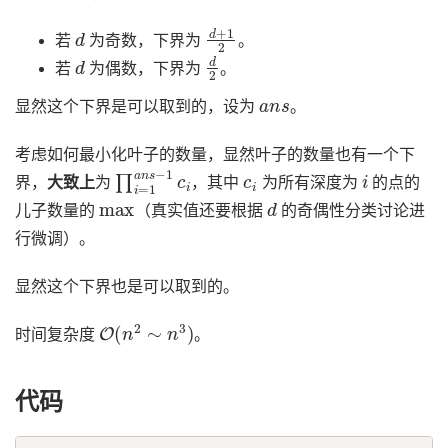
d
d
+
1
2
若
为奇数，下界为
。
d
d
2
若
为偶数，下界为
。
a
n
s
显然这个下界是可以取到的，设为
。
考虑如何最小化叶子的数量，显然叶子的数量也有一个下
∏
i
=
1
a
n
s
−
1
c
i
c
i
i
界，
大致上
为
，其中
为所有深度为
的点的
max
d
儿子数量的
（真实值还要根据
的奇偶性分类讨论进
行微调）。
显然这个下界也是可以取到的。
O
(
n
2
∼
n
3
)
时间复杂度
。
代码