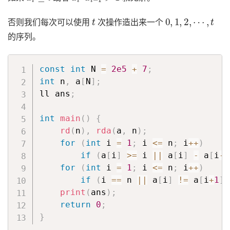
t
0
,
1
,
2
,
⋯
,
t
否则我们每次可以使用
次操作造出来一个
的序列。
const
int
 N 
=
2e5
+
7
;
int
 n
,
 a
[
N
]
;
ll ans
;
int
main
(
)
{
rd
(
n
)
,
rda
(
a
,
 n
)
;
for
(
int
 i 
=
1
;
 i 
<=
 n
;
 i
++
)
if
(
a
[
i
]
>=
 i 
||
 a
[
i
]
-
 a
[
i
-
1
for
(
int
 i 
=
1
;
 i 
<=
 n
;
 i
++
)
if
(
i 
==
 n 
||
 a
[
i
]
!=
 a
[
i
+
1
]
print
(
ans
)
;
return
0
;
}