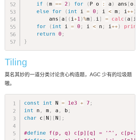
if
(
m 
==
2
)
for
(
P o 
:
 a
)
 ans
[
o
.
i
else
for
(
int
 i 
=
0
;
 i 
<
 m
;
 i
++
)
        ans
[
a
[
(
i
+
1
)
%
m
]
.
i
]
=
calc
(
a
[
i
]
for
(
int
 i 
=
0
;
 i 
<
 n
;
 i
++
)
print
return
0
;
}
Tiling
莫名其妙的一道分类讨论贪心构造题，AGC 少有的垃圾题
嗷。
const
int
 N 
=
1e3
+
7
;
int
 n
,
 m
,
 a
,
 b
;
char
 c
[
N
]
[
N
]
;
#
define
 f(p, q) c[p][q] = '^', c[p+1]