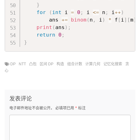
}
for
(
int
 i 
=
0
;
 i 
<=
 n
;
 i
++
)
        ans 
+=
binom
(
n
,
 i
)
*
 f
[
i
]
[
m
]
;
print
(
ans
)
;
return
0
;
}
DP
NTT
凸包
区间 DP
构造
组合计数
计算几何
记忆化搜索
贪
心
发表评论
电子邮件地址不会被公开。
必填项已用
*
标注