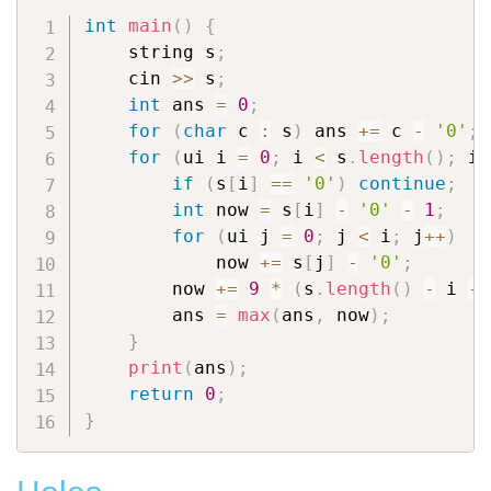
int
main
(
)
{
    string s
;
    cin 
>>
 s
;
int
 ans 
=
0
;
for
(
char
 c 
:
 s
)
 ans 
+=
 c 
-
'0'
;
for
(
ui i 
=
0
;
 i 
<
 s
.
length
(
)
;
 i
+
if
(
s
[
i
]
==
'0'
)
continue
;
int
 now 
=
 s
[
i
]
-
'0'
-
1
;
for
(
ui j 
=
0
;
 j 
<
 i
;
 j
++
)
            now 
+=
 s
[
j
]
-
'0'
;
        now 
+=
9
*
(
s
.
length
(
)
-
 i 
-
        ans 
=
max
(
ans
,
 now
)
;
}
print
(
ans
)
;
return
0
;
}