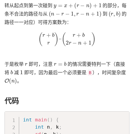
y
=
x
+
(
r
−
n
)
+
1
转从起点到第一次碰到
的部分，每
(
n
−
r
−
1
,
r
−
n
+
1
)
(
r
,
b
)
条不合法的路径与从
到
的
路径一一对应）可得方案数为：
(
r
+
b
r
)
–
(
r
+
b
2
r
−
n
+
1
)
r
r
=
b
于是枚举
即可，注意
的情况需要特判一下（直接
b
1
将
减
即可，因为最后一个必须要是
），时间复杂度
B
O
(
n
)
。
代码
int
main
(
)
{
int
 n
,
 k
;