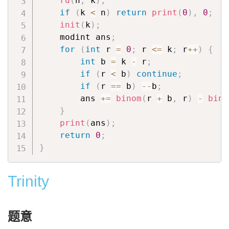
rd
(
n
,
 k
)
;
if
(
k 
<
 n
)
return
print
(
0
)
,
0
;
init
(
k
)
;
    modint ans
;
for
(
int
 r 
=
0
;
 r 
<=
 k
;
 r
++
)
{
int
 b 
=
 k 
-
 r
;
if
(
r 
<
 b
)
continue
;
if
(
r 
==
 b
)
--
b
;
        ans 
+=
binom
(
r 
+
 b
,
 r
)
-
bino
}
print
(
ans
)
;
return
0
;
}
Trinity
题意