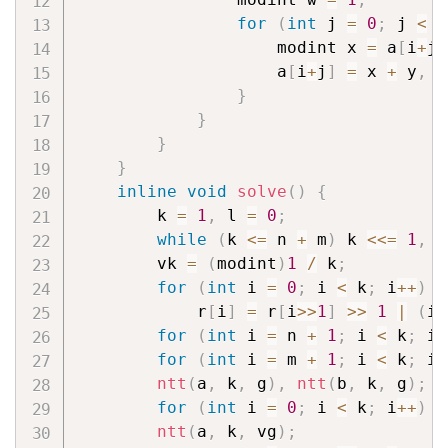
for
(
int
 j 
=
0
;
 j 
<
 k
                    modint x 
=
 a
[
i
+
j
]
                    a
[
i
+
j
]
=
 x 
+
 y
,
 a
}
}
}
}
inline
void
solve
(
)
{
        k 
=
1
,
 l 
=
0
;
while
(
k 
<=
 n 
+
 m
)
 k 
<<=
1
,
+
        vk 
=
(
modint
)
1
/
 k
;
for
(
int
 i 
=
0
;
 i 
<
 k
;
 i
++
)
            r
[
i
]
=
 r
[
i
>>
1
]
>>
1
|
(
i 
for
(
int
 i 
=
 n 
+
1
;
 i 
<
 k
;
 i
+
for
(
int
 i 
=
 m 
+
1
;
 i 
<
 k
;
 i
+
ntt
(
a
,
 k
,
 g
)
,
ntt
(
b
,
 k
,
 g
)
;
for
(
int
 i 
=
0
;
 i 
<
 k
;
 i
++
)
 a
ntt
(
a
,
 k
,
 vg
)
;