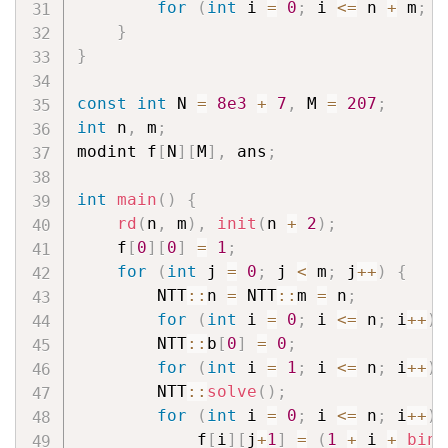
for
(
int
 i 
=
0
;
 i 
<=
 n 
+
 m
;
 i
}
}
const
int
 N 
=
8e3
+
7
,
 M 
=
207
;
int
 n
,
 m
;
modint f
[
N
]
[
M
]
,
 ans
;
int
main
(
)
{
rd
(
n
,
 m
)
,
init
(
n 
+
2
)
;
    f
[
0
]
[
0
]
=
1
;
for
(
int
 j 
=
0
;
 j 
<
 m
;
 j
++
)
{
        NTT
::
n 
=
 NTT
::
m 
=
 n
;
for
(
int
 i 
=
0
;
 i 
<=
 n
;
 i
++
)
 
        NTT
::
b
[
0
]
=
0
;
for
(
int
 i 
=
1
;
 i 
<=
 n
;
 i
++
)
 
        NTT
::
solve
(
)
;
for
(
int
 i 
=
0
;
 i 
<=
 n
;
 i
++
)
            f
[
i
]
[
j
+
1
]
=
(
1
+
 i 
+
bino