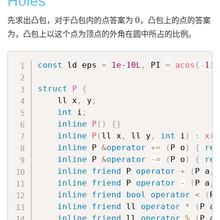
Holes
0
先求出凸包，对于凸包内的点答案为
，凸包上的点的答案
为，凸包上以这个点为顶点的外角在圆中所占的比例。
const
 ld eps 
=
1e-10L
,
 PI 
=
acos
(
-
1
)
;
struct
P
{
    ll x
,
 y
;
int
 i
;
inline
P
(
)
{
}
inline
P
(
ll x
,
 ll y
,
int
 i
)
:
x
(
x
inline
 P 
&
operator
+=
(
P o
)
{
ret
inline
 P 
&
operator
-=
(
P o
)
{
ret
inline
friend
 P 
operator
+
(
P a
,
 
inline
friend
 P 
operator
-
(
P a
,
 
inline
friend
bool
operator
<
(
P 
inline
friend
 ll 
operator
*
(
P a
,
inline
friend
 ll 
operator
%
(
P a
,