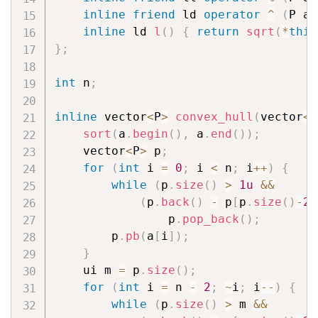
inline
friend
 ld 
operator
^
(
P a
,
inline
 ld 
l
(
)
{
return
sqrt
(
*
this
}
;
int
 n
;
inline
 vector
<
P
>
convex_hull
(
vector
<
P
sort
(
a
.
begin
(
)
,
 a
.
end
(
)
)
;
    vector
<
P
>
 p
;
for
(
int
 i 
=
0
;
 i 
<
 n
;
 i
++
)
{
while
(
p
.
size
(
)
>
1u
&&
(
p
.
back
(
)
-
 p
[
p
.
size
(
)
-
2
]
                p
.
pop_back
(
)
;
        p
.
pb
(
a
[
i
]
)
;
}
    ui m 
=
 p
.
size
(
)
;
for
(
int
 i 
=
 n 
-
2
;
~
i
;
 i
--
)
{
while
(
p
.
size
(
)
>
 m 
&&