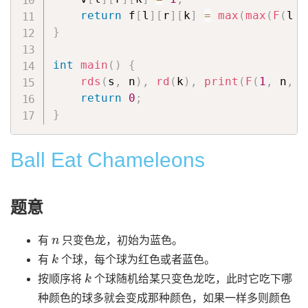
return
 f
[
l
]
[
r
]
[
k
]
=
max
(
max
(
F
(
l 
+
}
int
main
(
)
{
rds
(
s
,
 n
)
,
rd
(
k
)
,
print
(
F
(
1
,
 n
,
 k
return
0
;
}
Ball Eat Chameleons
题意
n
有
只变色龙，初始为蓝色。
k
有
个球，每个球为红色或者蓝色。
k
按顺序将
个球随机给某只变色龙吃，此时它吃下哪
种颜色的球多就会变成那种颜色，如果一样多则颜色