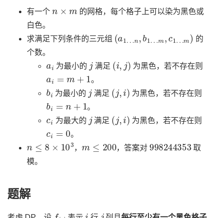
n
×
m
有一个
的网格，每个格子上可以染为黑色或
白色。
(
m
a
,
1
c
…
1
…
n
,
m
b
1
)
…
求满足下列条件的三元组
的
个数。
a
i
j
(
i
,
j
)
为最小的
满足
为黑色，若不存在则
a
i
=
m
+
1
。
b
i
j
(
j
,
i
)
为最小的
满足
为黑色，若不存在则
b
i
=
n
+
1
。
c
i
j
(
j
,
i
)
为最大的
满足
为黑色，若不存在则
c
i
=
0
。
n
≤
8
×
10
3
m
≤
200
998244353
，
，答案对
取
模。
题解
f
i
,
j
i
j
考虑 DP，设
表示
行
列且
每行至少有一个黑色格子