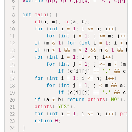
#
define
 g(p, q) c[p][q] = '<', c[p][q
int
main
(
)
{
rd
(
n
,
 m
)
,
rd
(
a
,
 b
)
;
for
(
int
 i 
=
1
;
 i 
<=
 n
;
 i
++
)
for
(
int
 j 
=
1
;
 j 
<=
 m
;
 j
++
)
 
if
(
m 
&
1
)
for
(
int
 i 
=
1
;
 i 
<
 n 
if
(
n 
>
1
&&
 m 
>
2
&&
 n 
&
1
&&
 b 
for
(
int
 i 
=
1
;
 i 
<
 n
;
 i
++
)
for
(
int
 j 
=
1
;
 j 
<=
 m 
-
(
m 
&
if
(
c
[
i
]
[
j
]
==
'.'
&&
 c
[
i
for
(
int
 i 
=
1
;
 i 
<=
 n
;
 i
++
)
for
(
int
 j 
=
1
;
 j 
<
 m 
&&
 a
;
 j
if
(
c
[
i
]
[
j
]
==
'.'
&&
 c
[
i
if
(
a 
+
 b
)
return
prints
(
"NO"
)
,
0
prints
(
"YES"
)
;
for
(
int
 i 
=
1
;
 i 
<=
 n
;
 i
++
)
prin
return
0
;
}