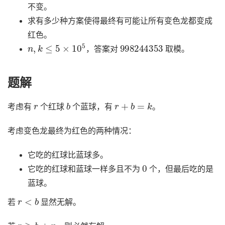
不变。
求有多少种方案使得最终有可能让所有变色龙都变成
红色。
n
,
k
≤
5
×
10
5
998244353
，答案对
取模。
题解
r
b
r
+
b
=
k
考虑有
个红球
个蓝球，有
。
考虑变色龙最终为红色的两种情况：
它吃的红球比蓝球多。
0
它吃的红球和蓝球一样多且不为
个，但最后吃的是
蓝球。
r
<
b
若
显然无解。
r
≥
b
+
n