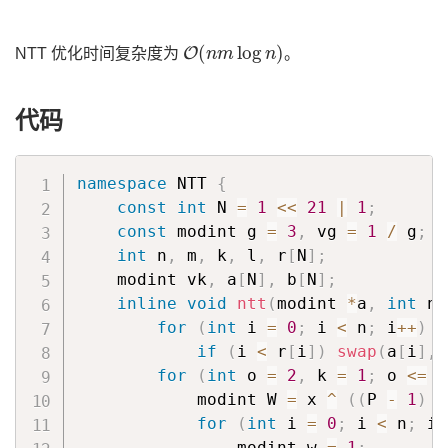
O
(
n
m
log
n
)
NTT 优化时间复杂度为
。
代码
namespace
 NTT 
{
const
int
 N 
=
1
<<
21
|
1
;
const
 modint g 
=
3
,
 vg 
=
1
/
 g
;
int
 n
,
 m
,
 k
,
 l
,
 r
[
N
]
;
    modint vk
,
 a
[
N
]
,
 b
[
N
]
;
inline
void
ntt
(
modint 
*
a
,
int
 n
,
for
(
int
 i 
=
0
;
 i 
<
 n
;
 i
++
)
if
(
i 
<
 r
[
i
]
)
swap
(
a
[
i
]
,
 
for
(
int
 o 
=
2
,
 k 
=
1
;
 o 
<=
 n
            modint W 
=
 x 
^
(
(
P 
-
1
)
/
for
(
int
 i 
=
0
;
 i 
<
 n
;
 i 
                modint w 
=
1
;