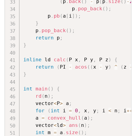
(
p
.
back
(
)
-
 p
[
p
.
size
(
)
-
2
]
                p
.
pop_back
(
)
;
        p
.
pb
(
a
[
i
]
)
;
}
    p
.
pop_back
(
)
;
return
 p
;
}
inline
 ld 
calc
(
P x
,
 P y
,
 P z
)
{
return
(
PI 
-
acos
(
(
x 
-
 y
)
^
(
z 
-
 
}
int
main
(
)
{
rd
(
n
)
;
    vector
<
P
>
 a
;
for
(
int
 i 
=
0
,
 x
,
 y
;
 i 
<
 n
;
 i
++
)
    a 
=
convex_hull
(
a
)
;
    vector
<
ld
>
ans
(
n
)
;
int
 m 
=
 a
.
size
(
)
;