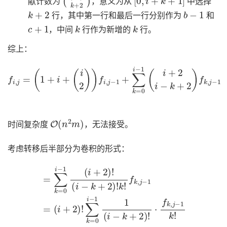
献计数为
，意义为从
中选择
k
+
2
b
−
1
行，其中第一行和最后一行分别作为
和
c
+
1
k
k
，中间
行作为新增的
行。
综上：
f
i
,
j
=
(
1
+
i
+
(
i
2
)
)
f
i
,
j
−
1
+
∑
k
=
0
i
−
1
(
i
+
2
i
−
k
+
2
)
f
k
,
j
−
1
O
(
n
2
m
)
时间复杂度
，无法接受。
考虑转移后半部分为卷积的形式：
=
∑
k
=
0
∑
i
k
−
=
1
0
(
i
i
+
−
2
1
)
1
!
(
(
i
i
−
−
k
k
+
+
2
2
)
)
!
!
k
⋅
f
!
k
f
k
,
j
,
−
j
−
1
1
k
=
!
(
i
+
2
)
!