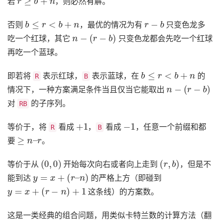
若
，则必然有解。
b
≤
r
<
b
+
n
r
−
b
否则
，最优的情况为有
只变色龙多
n
−
(
r
−
b
)
吃一个红球，其它
只变色龙都会先吃一个红球
再吃一个蓝球。
b
≤
r
<
b
+
n
即若将
表示红球，
表示蓝球，在
的
R
B
n
−
(
r
−
b
)
情况下，一种方案满足条件当且仅当它能取出
对
的子序列。
RB
+
1
−
1
等价于，将
看成
，
看成
，任意一个前缀和都
R
B
≥
n
–
r
要
。
(
0
,
0
)
(
r
,
b
)
等价于从
开始每次向右或者向上走到
，但是不
y
=
x
+
(
r
–
n
)
能到达
的严格上方（即碰到
y
=
x
+
(
r
−
n
)
+
1
这条线）的方案数。
这是一类经典的组合问题，用类似卡特兰数的计算方法（翻