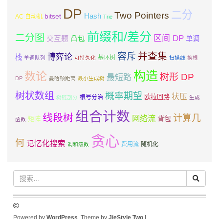
DP
二分
Two Pointers
Hash
bitset
AC 自动机
Trie
前缀和/差分
二分图
区间 DP
交互题
凸包
单调
并查集
容斥
博弈论
栈
基环树
单调队列
可持久化
扫描线
换根
构造
数论
树形 DP
最短路
DP
曼哈顿距离
最小生成树
树状数组
概率期望
状压
欧拉回路
根号分治
树链剖分
生成
组合计数
线段树
计算几
网络流
背包
矩阵
函数
贪心
何
记忆化搜索
费用流
随机化
调和级数
Powered by
WordPress
. Theme by
JieStyle Two
|