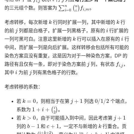
∑
i
=
0
n
(
n
i
)
f
i
,
m
的三元组个数。则答案为
。
k
k
考虑转移，每次新增
行同时扩展一列，其中新增的
行
j
i
的前
列都是白格子，扩展一列黑格子，原有的
行扩展的
k
i
一列可黑可白。注意这里新增的
行可以插入在原有的
行
中间，而扩展一列是向后扩展。这样转移会包括所有可能的
染色方案且没有重复，这是因为对于一种染色方案，DP 的
j
f
i
,
j
路径有且仅有一条，即对于染色方案前
列，有状态
，
i
j
其中
为前
列有黑色格子的行数。
考虑转移的系数：
k
=
0
j
+
1
0
/
1
/
2
若
，则相当于在第
列选
个端点，
1
+
i
+
(
i
2
)
系数为
。
k
>
0
j
+
1
若
，由于可能插入到中间，因此考虑第
b
−
1
c
+
1
k
列的
和
，一定不与新增的
行重合。贡
(
i
+
k
+
2
k
+
2
)
[
0
,
i
+
k
+
1
]