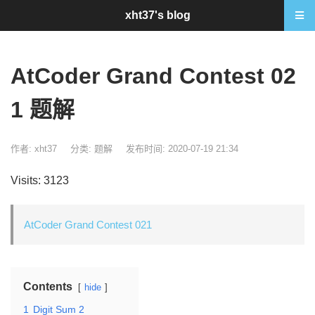
xht37's blog
AtCoder Grand Contest 02
1 题解
作者: xht37
分类:
题解
发布时间: 2020-07-19 21:34
Visits: 3123
AtCoder Grand Contest 021
Contents
hide
1
Digit Sum 2