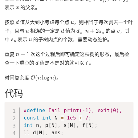
x
表示
的父亲。
d
u
按照
值从大到小考虑每个点
，则相当于每次剥去一个叶
u
d
d
u
–
n
+
2
s
u
v
子，且与
相连的一定是
值为
的点
，其
s
u
u
中
表示
的子树内点的个数，需要动态维护。
n
−
1
重复
次这个过程后即可确定这棵树的形态，最后检
d
查一下重心的
值是不是对的就可以了。
O
(
n
log
n
)
时间复杂度
。
代码
#
define
 Fail print(-1), exit(0);
const
int
 N 
=
1e5
+
7
;
int
 n
,
 p
[
N
]
,
 s
[
N
]
,
 f
[
N
]
;
ll d
[
N
]
,
 ans
;