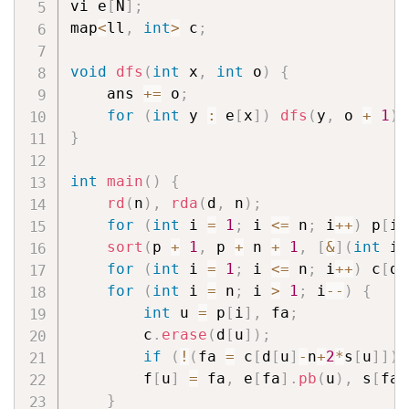
vi e
[
N
]
;
map
<
ll
,
int
>
 c
;
void
dfs
(
int
 x
,
int
 o
)
{
    ans 
+=
 o
;
for
(
int
 y 
:
 e
[
x
]
)
dfs
(
y
,
 o 
+
1
)
;
}
int
main
(
)
{
rd
(
n
)
,
rda
(
d
,
 n
)
;
for
(
int
 i 
=
1
;
 i 
<=
 n
;
 i
++
)
 p
[
i
]
sort
(
p 
+
1
,
 p 
+
 n 
+
1
,
[
&
]
(
int
 i
,
for
(
int
 i 
=
1
;
 i 
<=
 n
;
 i
++
)
 c
[
d
[
for
(
int
 i 
=
 n
;
 i 
>
1
;
 i
--
)
{
int
 u 
=
 p
[
i
]
,
 fa
;
        c
.
erase
(
d
[
u
]
)
;
if
(
!
(
fa 
=
 c
[
d
[
u
]
-
n
+
2
*
s
[
u
]
]
)
)
        f
[
u
]
=
 fa
,
 e
[
fa
]
.
pb
(
u
)
,
 s
[
fa
]
}