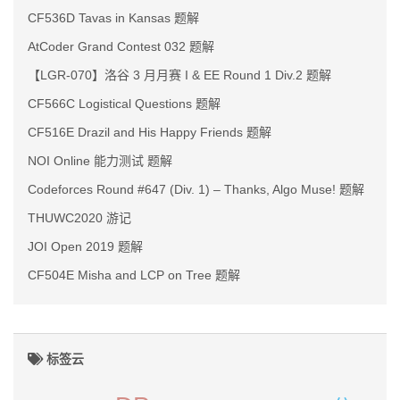
CF536D Tavas in Kansas 题解
AtCoder Grand Contest 032 题解
【LGR-070】洛谷 3 月月赛 I & EE Round 1 Div.2 题解
CF566C Logistical Questions 题解
CF516E Drazil and His Happy Friends 题解
NOI Online 能力测试 题解
Codeforces Round #647 (Div. 1) – Thanks, Algo Muse! 题解
THUWC2020 游记
JOI Open 2019 题解
CF504E Misha and LCP on Tree 题解
标签云