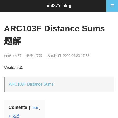
xht37's blog
ARC103F Distance Sums
题解
作者: xht37
分类:
题解
发布时间: 2020-04-20 17:53
Visits: 965
ARC103F Distance Sums
Contents
hide
1
题意