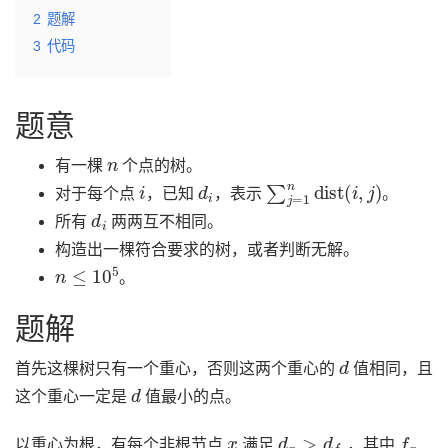
2
题解
3
代码
题意
n
有一棵
个点的树。
i
d
i
∑
j
=
1
n
dist
(
i
,
j
)
对于每个点
，已知
，表示
。
d
i
所有
两两互不相同。
构造出一棵符合要求的树，或者判断无解。
n
≤
10
5
。
题解
d
首先这棵树只有一个重心，否则这两个重心的
值相同，且
d
这个重心一定是
值最小的点。
x
d
x
>
d
f
x
f
x
以重心为根，有每个非根节点
满足
，其中