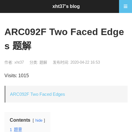
xht37's blog
ARC092F Two Faced Edge
s 题解
作者: xht37
分类:
题解
发布时间: 2020-04-22 16:53
Visits: 1015
ARC092F Two Faced Edges
Contents
hide
1
题意