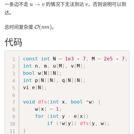
u
→
v
v
一条边不走
的情况下无法到达
，否则说明可以到
达。
O
(
n
m
)
总时间复杂度
。
代码
const
int
 N 
=
1e3
+
7
,
 M 
=
2e5
+
7
;
int
 n
,
 m
,
 u
[
M
]
,
 v
[
M
]
;
bool
 w
[
N
]
[
N
]
;
int
 p
[
N
]
[
N
]
,
 q
[
N
]
[
N
]
;
vi e
[
N
]
;
void
dfs
(
int
 x
,
bool
*
w
)
{
    w
[
x
]
=
1
;
for
(
int
 y 
:
 e
[
x
]
)
if
(
!
w
[
y
]
)
dfs
(
y
,
 w
)
;
}