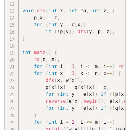
void
dfs
(
int
 x
,
int
*
p
,
int
 z
)
{
    p
[
x
]
=
 z
;
for
(
int
 y 
:
 e
[
x
]
)
if
(
!
p
[
y
]
)
dfs
(
y
,
 p
,
 z
)
;
}
int
main
(
)
{
rd
(
n
,
 m
)
;
for
(
int
 i 
=
1
;
 i 
<=
 m
;
 i
++
)
rd
(
u
for
(
int
 x 
=
1
;
 x 
<=
 n
;
 x
++
)
{
dfs
(
x
,
 w
[
x
]
)
;
        p
[
x
]
[
x
]
=
 q
[
x
]
[
x
]
=
 x
;
for
(
int
 y 
:
 e
[
x
]
)
if
(
!
p
[
x
]
[
reverse
(
e
[
x
]
.
begin
(
)
,
 e
[
x
]
.
en
for
(
int
 y 
:
 e
[
x
]
)
if
(
!
q
[
x
]
[
}
for
(
int
 i 
=
1
;
 i 
<=
 m
;
 i
++
)
prints
(
(
w
[
v
[
i
]
]
[
u
[
i
]
]
^
(
p
[
u
[