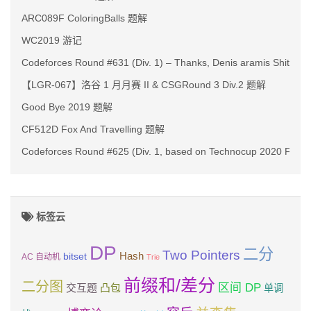
ARC089F ColoringBalls 题解
WC2019 游记
Codeforces Round #631 (Div. 1) – Thanks, Denis aramis Shitov!
【LGR-067】洛谷 1 月月赛 II & CSGRound 3 Div.2 题解
Good Bye 2019 题解
CF512D Fox And Travelling 题解
Codeforces Round #625 (Div. 1, based on Technocup 2020 Fina
标签云
DP
二分
Two Pointers
Hash
bitset
AC 自动机
Trie
前缀和/差分
二分图
区间 DP
交互题
凸包
单调