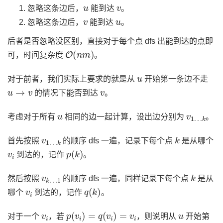
u
v
忽略这条边后，
能到达
。
v
u
忽略这条边后，
能到达
。
后者是否忽略没区别，直接对于每个点 dfs 出能到达的点即
O
(
n
m
)
可，时间复杂度
。
u
对于前者，我们实际上要求的就是从
开始第一条边不走
u
→
v
v
的情况下能否到达
。
u
v
k
1
…
考虑对于所有
相同的边一起计算，设出边分别为
。
v
k
1
…
k
首先按照
的顺序 dfs 一遍，记录下每个点
是从哪个
v
i
p
(
k
)
到达的，记作
。
v
1
k
…
k
然后按照
的顺序 dfs 一遍，同样记录下每个点
是从
v
i
q
(
k
)
哪个
到达的，记作
。
v
i
p
(
v
i
)
=
q
(
v
i
)
=
v
i
u
对于一个
，若
，则说明从
开始第