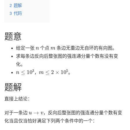
2
题解
3
代码
题意
n
m
给定一张
个点
条边无重边无自环的有向图。
求每条边反向后整张图的强连通分量个数有没有变
化。
n
≤
10
3
m
≤
2
×
10
5
，
。
题解
直接上结论：
u
→
v
对于一条边
，反向后整张图的强连通分量个数有变
化当且仅当恰好满足下列两个条件中的一个：