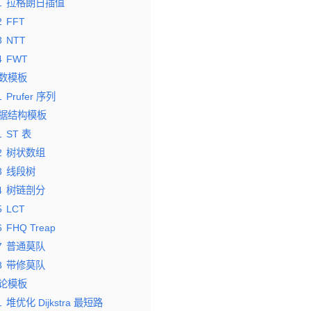
1
拉格朗日插值
2
FFT
3
NTT
4
FWT
数模板
1
Prufer 序列
据结构模板
1
ST 表
2
树状数组
3
线段树
4
树链剖分
5
LCT
6
FHQ Treap
7
普通莫队
8
带修莫队
论模板
1
堆优化 Dijkstra 最短路