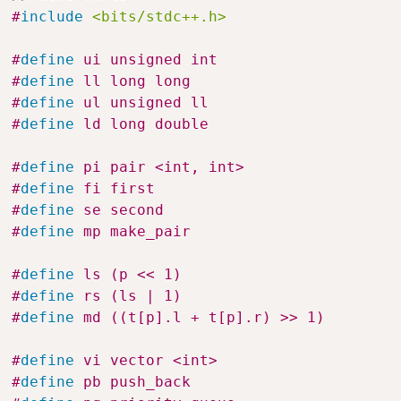
#
include
<bits/stdc++.h>
#
define
 ui unsigned int
#
define
 ll long long
#
define
 ul unsigned ll
#
define
 ld long double
#
define
 pi pair <int, int>
#
define
 fi first
#
define
 se second
#
define
 mp make_pair
#
define
 ls (p << 1)
#
define
 rs (ls | 1)
#
define
 md ((t[p].l + t[p].r) >> 1)
#
define
 vi vector <int>
#
define
 pb push_back