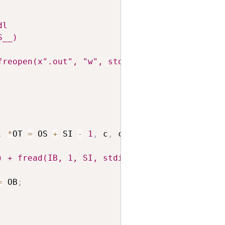
dl
S__)
freopen(x".out", "w", stdout)
,
*
OT 
=
 OS 
+
 SI 
-
1
,
 c
,
 ch
[
100
]
;
) + fread(IB, 1, SI, stdin), IS == IT ? EOF :
=
 OB
;