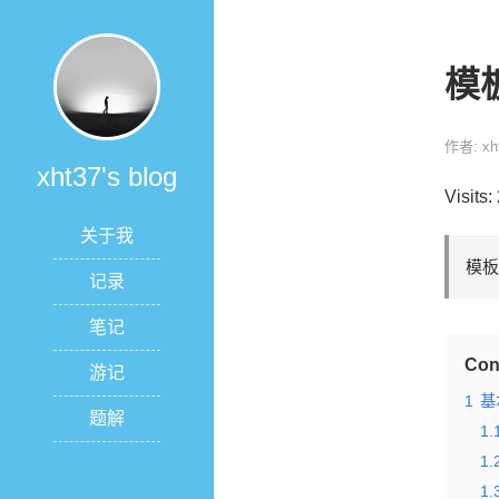
模
作者: xh
xht37's blog
Visits:
关于我
模板
记录
笔记
Con
游记
1
基
题解
1.
1.
1.