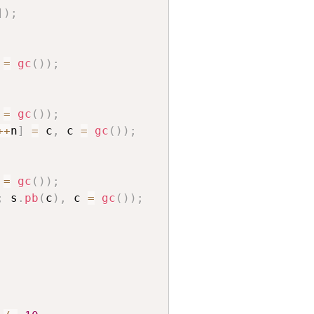
]
)
;
 
=
gc
(
)
)
;
 
=
gc
(
)
)
;
++
n
]
=
 c
,
 c 
=
gc
(
)
)
;
 
=
gc
(
)
)
;
;
 s
.
pb
(
c
)
,
 c 
=
gc
(
)
)
;