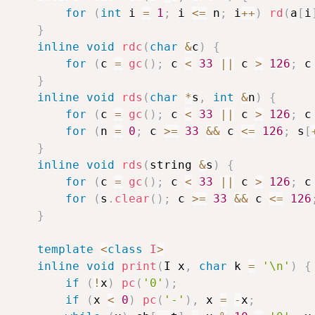
for
(
int
 i 
=
1
;
 i 
<=
 n
;
 i
++
)
rd
(
a
[
i
}
inline
void
rdc
(
char
&
c
)
{
for
(
c 
=
gc
(
)
;
 c 
<
33
||
 c 
>
126
;
 c
}
inline
void
rds
(
char
*
s
,
int
&
n
)
{
for
(
c 
=
gc
(
)
;
 c 
<
33
||
 c 
>
126
;
 c
for
(
n 
=
0
;
 c 
>=
33
&&
 c 
<=
126
;
 s
[
}
inline
void
rds
(
string 
&
s
)
{
for
(
c 
=
gc
(
)
;
 c 
<
33
||
 c 
>
126
;
 c
for
(
s
.
clear
(
)
;
 c 
>=
33
&&
 c 
<=
126
}
template
<
class
I
>
inline
void
print
(
I x
,
char
 k 
=
'\n'
)
{
if
(
!
x
)
pc
(
'0'
)
;
if
(
x 
<
0
)
pc
(
'-'
)
,
 x 
=
-
x
;