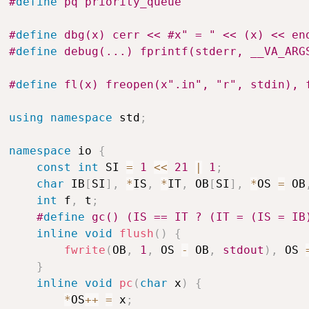
#
define
 pq priority_queue
#
define
 dbg(x) cerr << #x" = " << (x) << en
#
define
 debug(...) fprintf(stderr, __VA_ARG
#
define
 fl(x) freopen(x".in", "r", stdin), 
using
namespace
 std
;
namespace
 io 
{
const
int
 SI 
=
1
<<
21
|
1
;
char
 IB
[
SI
]
,
*
IS
,
*
IT
,
 OB
[
SI
]
,
*
OS 
=
 OB
int
 f
,
 t
;
#
define
 gc() (IS == IT ? (IT = (IS = IB
inline
void
flush
(
)
{
fwrite
(
OB
,
1
,
 OS 
-
 OB
,
stdout
)
,
 OS 
}
inline
void
pc
(
char
 x
)
{
*
OS
++
=
 x
;