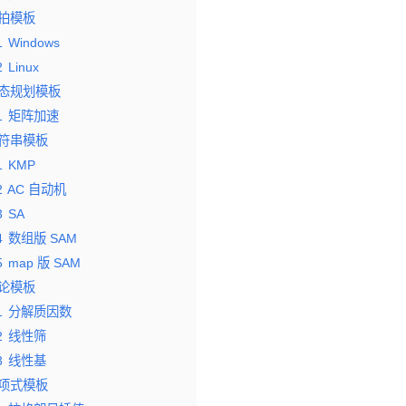
拍模板
1
Windows
2
Linux
态规划模板
1
矩阵加速
符串模板
1
KMP
2
AC 自动机
3
SA
4
数组版 SAM
5
map 版 SAM
论模板
1
分解质因数
2
线性筛
3
线性基
项式模板