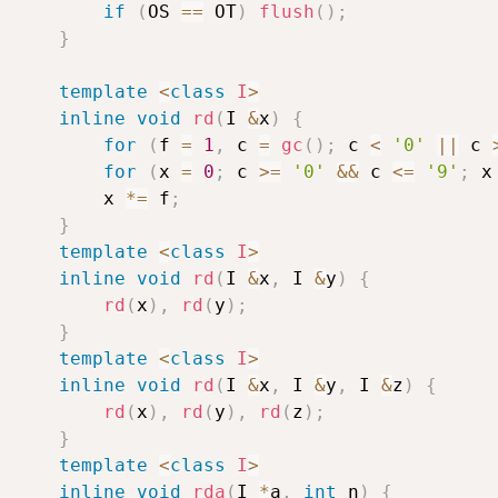
if
(
OS 
==
 OT
)
flush
(
)
;
}
template
<
class
I
>
inline
void
rd
(
I 
&
x
)
{
for
(
f 
=
1
,
 c 
=
gc
(
)
;
 c 
<
'0'
||
 c 
for
(
x 
=
0
;
 c 
>=
'0'
&&
 c 
<=
'9'
;
 x
        x 
*=
 f
;
}
template
<
class
I
>
inline
void
rd
(
I 
&
x
,
 I 
&
y
)
{
rd
(
x
)
,
rd
(
y
)
;
}
template
<
class
I
>
inline
void
rd
(
I 
&
x
,
 I 
&
y
,
 I 
&
z
)
{
rd
(
x
)
,
rd
(
y
)
,
rd
(
z
)
;
}
template
<
class
I
>
inline
void
rda
(
I 
*
a
,
int
 n
)
{