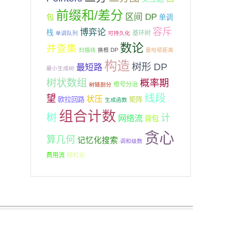
前缀和/差分
区间 DP
包
单调
容斥
博弈论
栈
基环树
单调队列
可持久化
数论
并查集
扫描线
换根 DP
曼哈顿距离
构造
树形 DP
最短路
最小生成树
树状数组
概率期
根号分治
树链剖分
线段
望
状压
欧拉回路
矩阵
生成函数
组合计数
树
计
网络流
背包
贪心
算几何
记忆化搜索
调和级数
费用流
随机化