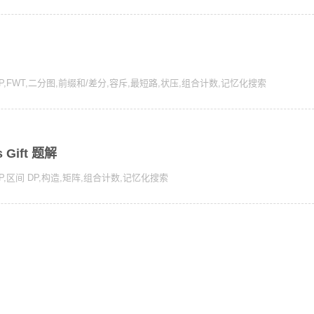
P
,
FWT
,
二分图
,
前缀和/差分
,
容斥
,
最短路
,
状压
,
组合计数
,
记忆化搜索
s Gift 题解
P
,
区间 DP
,
构造
,
矩阵
,
组合计数
,
记忆化搜索