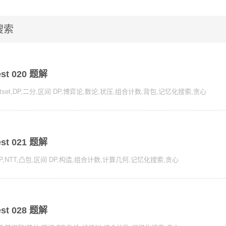
搜索
est 020 题解
tset
,
DP
,
二分
,
区间 DP
,
博弈论
,
数论
,
状压
,
组合计数
,
背包
,
记忆化搜索
,
贪心
est 021 题解
P
,
NTT
,
凸包
,
区间 DP
,
构造
,
组合计数
,
计算几何
,
记忆化搜索
,
贪心
est 028 题解