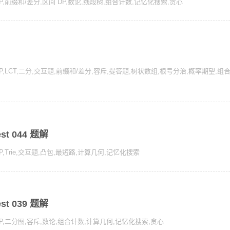
P
,
前缀和/差分
,
区间 DP
,
数论
,
线段树
,
组合计数
,
记忆化搜索
,
贪心
P
,
LCT
,
二分
,
交互题
,
前缀和/差分
,
容斥
,
提答题
,
树状数组
,
根号分治
,
概率期望
,
组
est 044 题解
P
,
Trie
,
交互题
,
凸包
,
最短路
,
计算几何
,
记忆化搜索
est 039 题解
P
,
二分图
,
容斥
,
数论
,
组合计数
,
计算几何
,
记忆化搜索
,
贪心