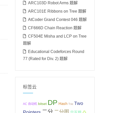
ARC103D Robot Arms 题解
ARC101E Ribbons on Tree 题解
AtCoder Grand Contest 046 题解
CF666D Chain Reaction 题解
CF504E Misha and LCP on Tree
题解
Educational Codeforces Round
77 (Rated for Div. 2) 题解
标签云
DP
Two
Hash
bitset
AC 自动机
Trie
二分
二分图
Pointers
交互题
凸