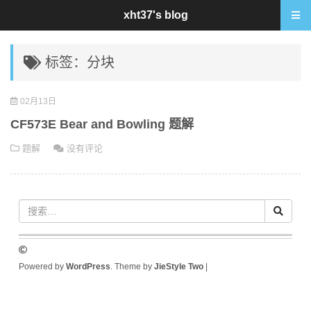
xht37's blog
标签：分块
02月13日
CF573E Bear and Bowling 题解
题解
没有评论
Powered by
WordPress
. Theme by
JieStyle Two
|